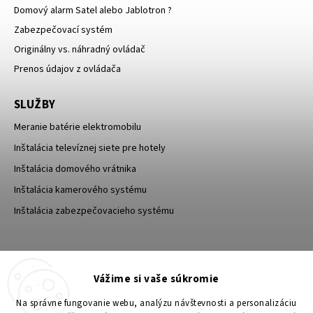
Domový alarm Satel alebo Jablotron ?
Zabezpečovací systém
Originálny vs. náhradný ovládač
Prenos údajov z ovládača
SLUŽBY
Meranie batérie elektromobilu
Inštalácia televíznej siete pre hotely
Inštalácia domového vrátnika
Inštalácia kamerového systému
Inštalácia zabezpečovacieho systému
TESA Shop CZ
TESA-SECURITY
Vážime si vaše súkromie
YouTube TESA Shop
Na správne fungovanie webu, analýzu návštevnosti a personalizáciu