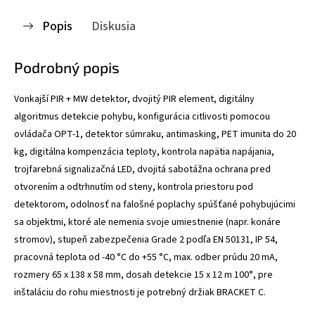
Popis
Diskusia
Podrobný popis
Vonkajší PIR + MW detektor, dvojitý PIR element, digitálny
algoritmus detekcie pohybu, konfigurácia citlivosti pomocou
ovládača OPT-1, detektor súmraku, antimasking, PET imunita do 20
kg, digitálna kompenzácia teploty, kontrola napätia napájania,
trojfarebná signalizačná LED, dvojitá sabotážna ochrana pred
otvorením a odtrhnutím od steny, kontrola priestoru pod
detektorom, odolnosť na falošné poplachy spúšťané pohybujúcimi
sa objektmi, ktoré ale nemenia svoje umiestnenie (napr. konáre
stromov), stupeň zabezpečenia Grade 2 podľa EN 50131, IP 54,
pracovná teplota od -40 °C do +55 °C, max. odber prúdu 20 mA,
rozmery 65 x 138 x 58 mm, dosah detekcie 15 x 12 m 100°, pre
inštaláciu do rohu miestnosti je potrebný držiak BRACKET C.