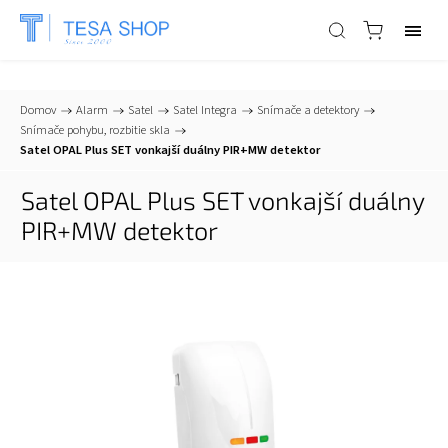
📞
+421 903 553 805
| ✉
info@tesa-systems.sk
Domov
/
Alarm
/
Satel
/
Satel Integra
/
Snímače a detektory
/
Snímače pohybu, rozbitie skla
/
Satel OPAL Plus SET vonkajší duálny PIR+MW detektor
Satel OPAL Plus SET vonkajší duálny
PIR+MW detektor