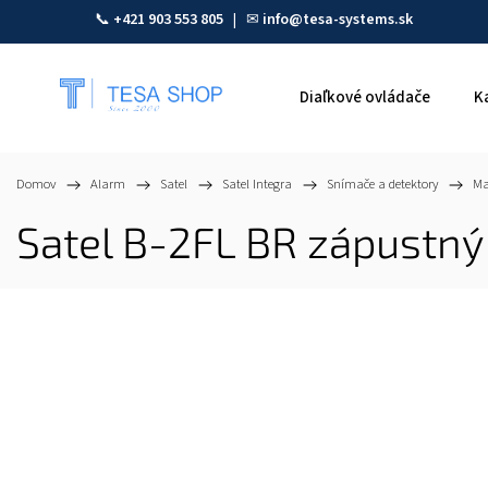
📞
+421 903 553 805
| ✉
info@tesa-systems.sk
Diaľkové ovládače
K
Domov
/
Alarm
/
Satel
/
Satel Integra
/
Snímače a detektory
/
Ma
Satel B-2FL BR zápustný