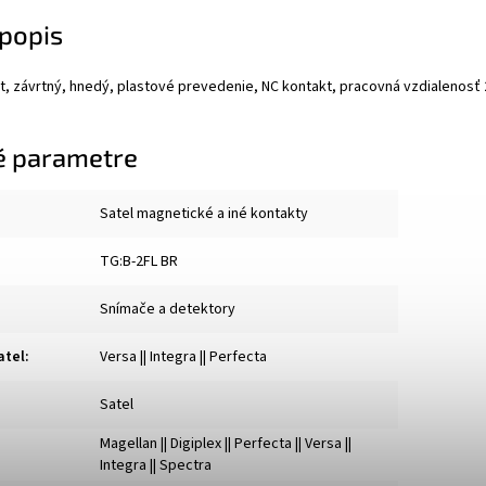
popis
, závrtný, hnedý, plastové prevedenie, NC kontakt, pracovná vzdialenosť 2
é parametre
Satel magnetické a iné kontakty
TG:B-2FL BR
Snímače a detektory
atel
:
Versa || Integra || Perfecta
Satel
Magellan || Digiplex || Perfecta || Versa ||
Integra || Spectra