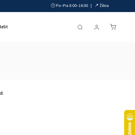
🕒 Po–Pia 8:00–16:00 | 📍 Žilina
telit
Akumulátory, UPS a zdroje
Parkovacie systémy
né