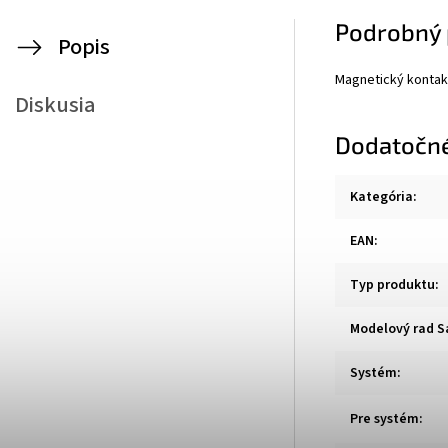
Podrobný 
Popis
Magnetický kontakt
Diskusia
Dodatočn
Kategória
:
EAN
:
Typ produktu
:
Modelový rad S
Systém
:
Pre systém
: