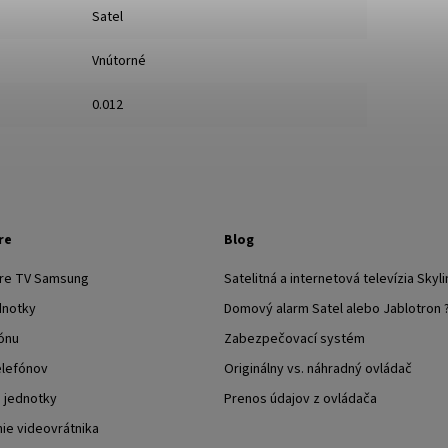
Satel
Vnútorné
0.012
re
Blog
pre TV Samsung
Satelitná a internetová televízia Skyli
dnotky
Domový alarm Satel alebo Jablotron 
ónu
Zabezpečovací systém
elefónov
Originálny vs. náhradný ovládač
j jednotky
Prenos údajov z ovládača
nie videovrátnika