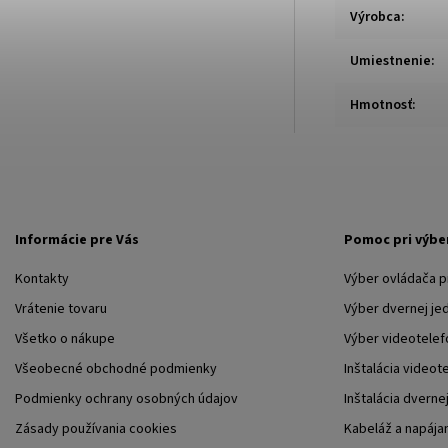
Výrobca
:
Umiestnenie
:
Hmotnosť
:
Informácie pre Vás
Pomoc pri výbe
Kontakty
Výber ovládača 
Vrátenie tovaru
Výber dvernej je
Všetko o nákupe
Výber videotelef
Všeobecné obchodné podmienky
Inštalácia videot
Podmienky ochrany osobných údajov
Inštalácia dverne
Zásady používania cookies
Kabeláž a napája