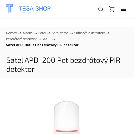
📞
+421 903 553 805
| ✉
info@tesa-systems.sk
Domov
/
Alarm
/
Satel
/
Satel Versa
/
Snímače a detektory
/
Bezdrôtové detektory - ABAX 2
/
Satel APD-200 Pet bezdrôtový PIR detektor
Satel APD-200 Pet bezdrôtový PIR
detektor