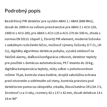
Podrobný popis
Bezdrôtový PIR detektor pre systém ABAX 2 / ABAX (868 MHz),
dosah do 2000 m na voľnom priestranstve pre ABAX 2 s ACU-220,
1600 m s ACU-280, pre ABAX s ACU-120 a ACU-270 do 500 m, zhoda s
normou EN 50131 stupeň 2, štvoritý PIR element, moderná šošovka
s unikátnym rozložením lúčov, možnosť výmeny šošovky (CT-CL, LR-
CL), digitálny algoritmus detekcie pohybu, vysoká odolnosť na
falošné alarmy, diaľková konfigurácia citlivosti, detektor teploty
pre použitie s domácou automatizáciou, PET imunita do 20 kg,
digitálna kompenzácia teploty, nízky odber v pohotovostnom
režime 70 μA, kontrola stavu batérie, dvojitá sabotážna ochrana
pred otvorením a odtrhnutím od steny, kontrola priestoru pod
detektorom pomocou sklopného zrkadla, lítiová batéria CR123A 3 V,
životnosť cca 3 roky, rozmery 62 x 137 x 42 mm, dosah detekcie 14 x
16 m 90°.