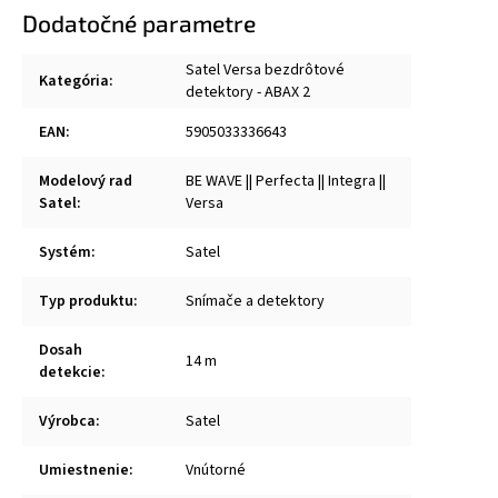
Dodatočné parametre
Satel Versa bezdrôtové
Kategória
:
detektory - ABAX 2
EAN
:
5905033336643
Modelový rad
BE WAVE || Perfecta || Integra ||
Satel
:
Versa
Systém
:
Satel
Typ produktu
:
Snímače a detektory
Dosah
14 m
detekcie
:
Výrobca
:
Satel
Umiestnenie
:
Vnútorné