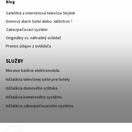
Blog
Satelitná a internetová televízia Skylink
Domový alarm Satel alebo Jablotron ?
Zabezpečovací systém
Originálny vs. náhradný ovládač
Prenos údajov z ovládača
SLUŽBY
Meranie batérie elektromobilu
Inštalácia televíznej siete pre hotely
Inštalácia domového vrátnika
Inštalácia kamerového systému
Inštalácia zabezpečovacieho systému
TESA Shop CZ
TESA-SECURITY