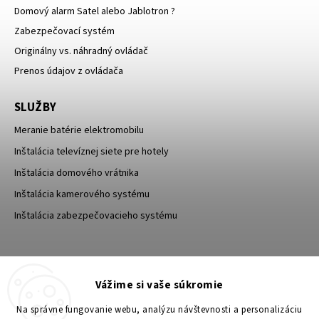
Domový alarm Satel alebo Jablotron ?
Zabezpečovací systém
Originálny vs. náhradný ovládač
Prenos údajov z ovládača
SLUŽBY
Meranie batérie elektromobilu
Inštalácia televíznej siete pre hotely
Inštalácia domového vrátnika
Inštalácia kamerového systému
Inštalácia zabezpečovacieho systému
TESA Shop CZ
TESA-SECURITY
Vážime si vaše súkromie
YouTube TESA Shop
Na správne fungovanie webu, analýzu návštevnosti a personalizáciu