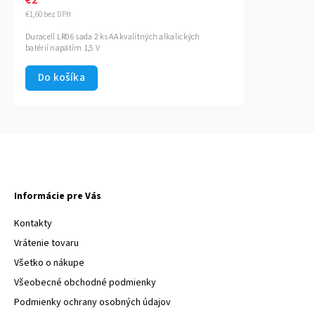
€1,60 bez DPH
Duracell LR06 sada 2 ks AA kvalitných alkalických
batérií napätím 1,5 V
Do košíka
Informácie pre Vás
Kontakty
Vrátenie tovaru
Všetko o nákupe
Všeobecné obchodné podmienky
Podmienky ochrany osobných údajov