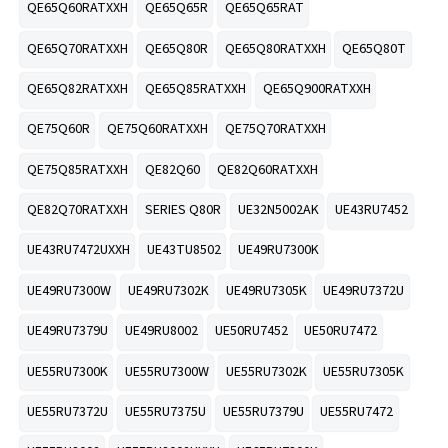
QE65Q60RATXXH
QE65Q65R
QE65Q65RAT
QE65Q70RATXXH
QE65Q80R
QE65Q80RATXXH
QE65Q80T
QE65Q82RATXXH
QE65Q85RATXXH
QE65Q900RATXXH
QE75Q60R
QE75Q60RATXXH
QE75Q70RATXXH
QE75Q85RATXXH
QE82Q60
QE82Q60RATXXH
QE82Q70RATXXH
SERIES Q80R
UE32N5002AK
UE43RU7452
UE43RU7472UXXH
UE43TU8502
UE49RU7300K
UE49RU7300W
UE49RU7302K
UE49RU7305K
UE49RU7372U
UE49RU7379U
UE49RU8002
UE50RU7452
UE50RU7472
UE55RU7300K
UE55RU7300W
UE55RU7302K
UE55RU7305K
UE55RU7372U
UE55RU7375U
UE55RU7379U
UE55RU7472