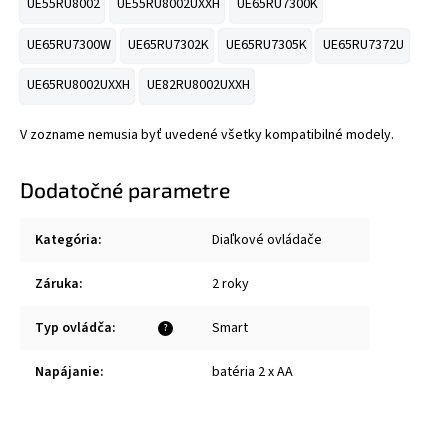
UE55RU8002
UE55RU8002UXXH
UE65RU7300K
UE65RU7300W
UE65RU7302K
UE65RU7305K
UE65RU7372U
UE65RU8002UXXH
UE82RU8002UXXH
V zozname nemusia byť uvedené všetky kompatibilné modely.
Dodatočné parametre
Kategória
:
Diaľkové ovládače
Záruka
:
2 roky
Typ ovládča
:
Smart
?
Napájanie
:
batéria 2 x AA