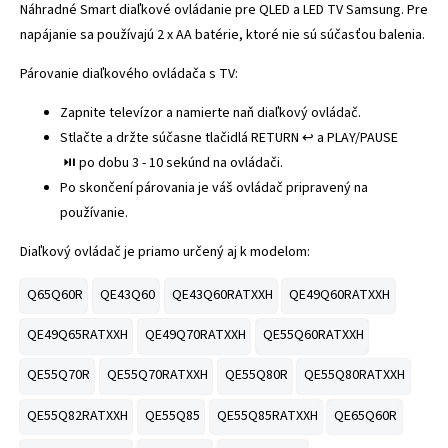
Náhradné Smart diaľkové ovládanie pre QLED a LED TV Samsung.
Pre
napájanie sa používajú 2 x AA batérie, ktoré nie sú súčasťou balenia.
Párovanie diaľkového ovládača s TV:
Zapnite televízor a namierte naň diaľkový ovládač.
Stlačte a držte súčasne tlačidlá RETURN ↩️ a PLAY/PAUSE
⏯️ po dobu 3 - 10 sekúnd na ovládači.
Po skončení párovania je váš ovládač pripravený na
používanie.
Diaľkový ovládač je priamo určený aj k modelom:
Q65Q60R
QE43Q60
QE43Q60RATXXH
QE49Q60RATXXH
QE49Q65RATXXH
QE49Q70RATXXH
QE55Q60RATXXH
QE55Q70R
QE55Q70RATXXH
QE55Q80R
QE55Q80RATXXH
QE55Q82RATXXH
QE55Q85
QE55Q85RATXXH
QE65Q60R