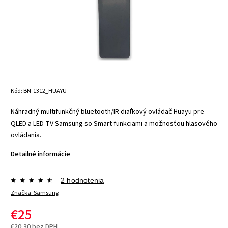
Kód:
BN-1312_HUAYU
Náhradný multifunkčný bluetooth/IR diaľkový ovládač Huayu pre
QLED a LED TV Samsung so Smart funkciami a možnosťou hlasového
ovládania.
Detailné informácie
2 hodnotenia
Značka:
Samsung
€25
€20,30 bez DPH