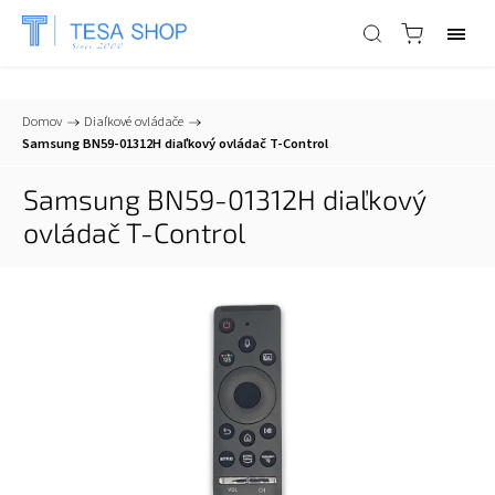
📞
+421 903 553 805
| ✉
info@tesa-systems.sk
Domov
/
Diaľkové ovládače
/
Samsung BN59-01312H diaľkový ovládač T-Control
Samsung BN59-01312H diaľkový
ovládač T-Control