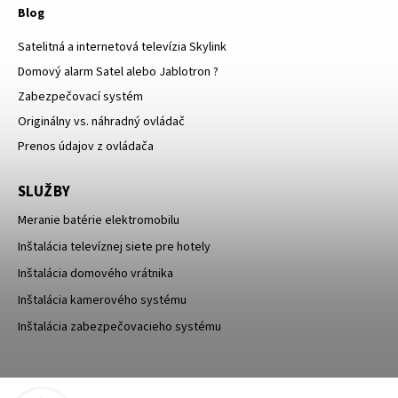
Blog
Satelitná a internetová televízia Skylink
Domový alarm Satel alebo Jablotron ?
Zabezpečovací systém
Originálny vs. náhradný ovládač
Prenos údajov z ovládača
SLUŽBY
Meranie batérie elektromobilu
Inštalácia televíznej siete pre hotely
Inštalácia domového vrátnika
Inštalácia kamerového systému
Inštalácia zabezpečovacieho systému