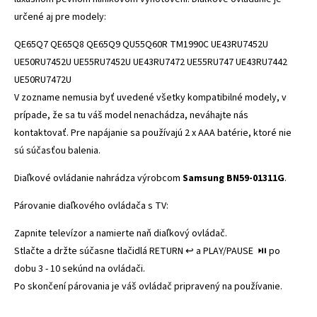
určené aj pre modely:
QE65Q7 QE65Q8 QE65Q9 QU55Q60R TM1990C UE43RU7452U
UE50RU7452U UE55RU7452U UE43RU7472 UE55RU747 UE43RU7442
UE50RU7472U
V zozname nemusia byť uvedené všetky kompatibilné modely, v
prípade, že sa tu váš model nenachádza, neváhajte nás
kontaktovať. Pre napájanie sa používajú 2 x AAA batérie, ktoré nie
sú súčasťou balenia.
Diaľkové ovládanie nahrádza výrobcom
Samsung
BN59-01311G
.
Párovanie diaľkového ovládača s TV:
Zapnite televízor a namierte naň diaľkový ovládač.
Stlačte a držte súčasne tlačidlá RETURN ↩️ a PLAY/PAUSE ⏯️ po
dobu 3 - 10 sekúnd na ovládači.
Po skončení párovania je váš ovládač pripravený na používanie.