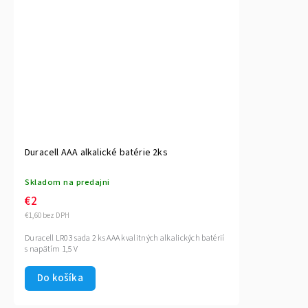
Duracell AAA alkalické batérie 2ks
Skladom na predajni
€2
€1,60 bez DPH
Duracell LR03 sada 2 ks AAA kvalitných alkalických batérií
s napätím 1,5 V
Do košíka