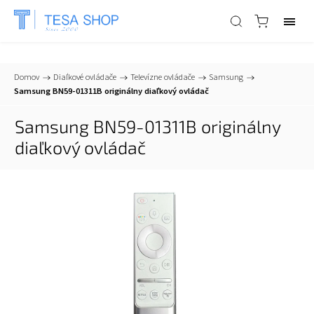
📞
+421 903 553 805
| ✉
info@tesa-systems.sk
Domov
/
Diaľkové ovládače
/
Televízne ovládače
/
Samsung
/
Samsung BN59-01311B originálny diaľkový ovládač
Samsung BN59-01311B originálny
diaľkový ovládač