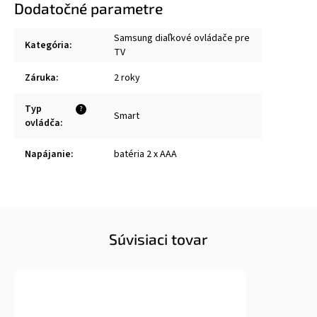
Dodatočné parametre
Samsung diaľkové ovládače pre
Kategória
:
TV
Záruka
:
2 roky
Typ
?
Smart
ovládča
:
Napájanie
:
batéria 2 x AAA
Súvisiaci tovar