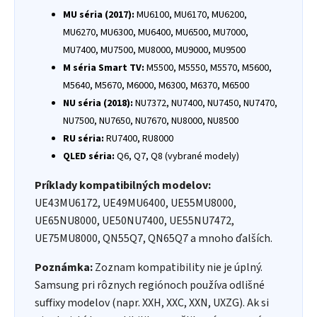
MU séria (2017):
MU6100, MU6170, MU6200,
MU6270, MU6300, MU6400, MU6500, MU7000,
MU7400, MU7500, MU8000, MU9000, MU9500
M séria Smart TV:
M5500, M5550, M5570, M5600,
M5640, M5670, M6000, M6300, M6370, M6500
NU séria (2018):
NU7372, NU7400, NU7450, NU7470,
NU7500, NU7650, NU7670, NU8000, NU8500
RU séria:
RU7400, RU8000
QLED séria:
Q6, Q7, Q8 (vybrané modely)
Príklady kompatibilných modelov:
UE43MU6172, UE49MU6400, UE55MU8000,
UE65NU8000, UE50NU7400, UE55NU7472,
UE75MU8000, QN55Q7, QN65Q7 a mnoho ďalších.
Poznámka:
Zoznam kompatibility nie je úplný.
Samsung pri rôznych regiónoch používa odlišné
suffixy modelov (napr. XXH, XXC, XXN, UXZG). Ak si