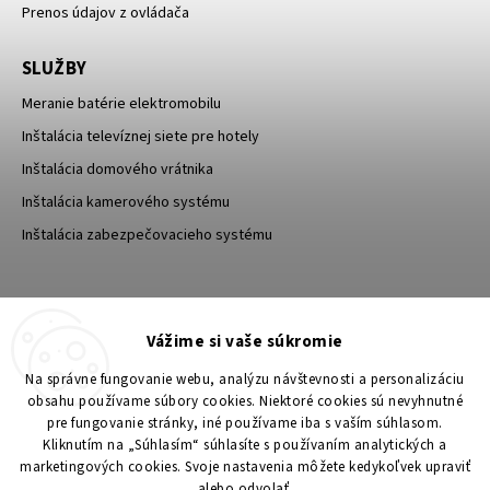
Prenos údajov z ovládača
SLUŽBY
Meranie batérie elektromobilu
Inštalácia televíznej siete pre hotely
Inštalácia domového vrátnika
Inštalácia kamerového systému
Inštalácia zabezpečovacieho systému
TESA Shop CZ
TESA-SECURITY
Vážime si vaše súkromie
YouTube TESA Shop
Na správne fungovanie webu, analýzu návštevnosti a personalizáciu
obsahu používame súbory cookies. Niektoré cookies sú nevyhnutné
pre fungovanie stránky, iné používame iba s vaším súhlasom.
Kliknutím na „Súhlasím“ súhlasíte s používaním analytických a
marketingových cookies. Svoje nastavenia môžete kedykoľvek upraviť
alebo odvolať.