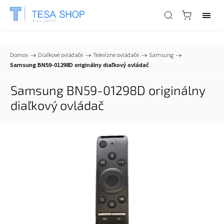
📞
+421 903 553 805
| ✉
info@tesa-systems.sk
Domov
/
Diaľkové ovládače
/
Televízne ovládače
/
Samsung
/
Samsung BN59-01298D originálny diaľkový ovládač
Samsung BN59-01298D originálny
diaľkový ovládač