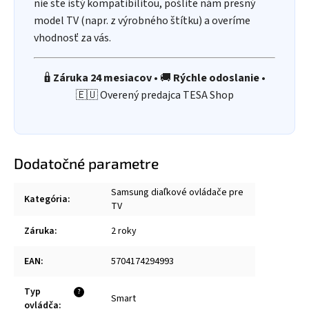
nie ste istý kompatibilitou, pošlite nám presný
model TV (napr. z výrobného štítku) a overíme
vhodnosť za vás.
🔒
Záruka 24 mesiacov
• 🚚
Rýchle odoslanie
•
🇪🇺 Overený predajca TESA Shop
Dodatočné parametre
Samsung diaľkové ovládače pre
Kategória
:
TV
Záruka
:
2 roky
EAN
:
5704174294993
Typ
?
Smart
ovládča
: