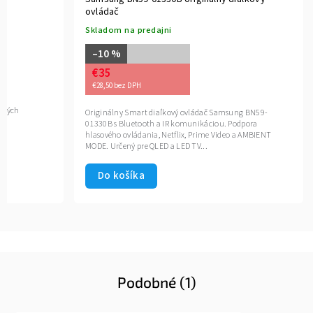
ovládač
Skladom na predajni
–10 %
€35
€28,50 bez DPH
ických
Originálny Smart diaľkový ovládač Samsung BN59-
01330B s Bluetooth a IR komunikáciou. Podpora
hlasového ovládania, Netflix, Prime Video a AMBIENT
MODE. Určený pre QLED a LED TV...
Do košíka
Podobné (1)