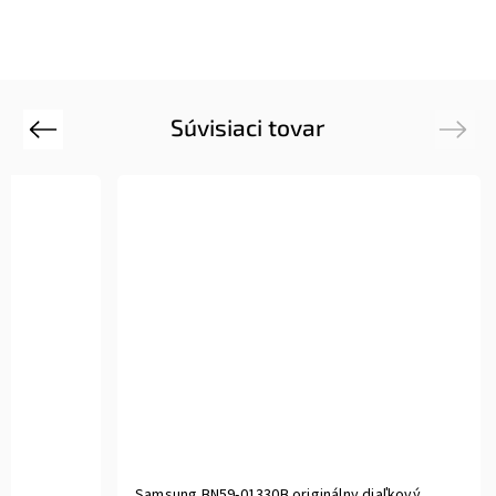
Súvisiaci tovar
Previous
Next
Samsung BN59-01330B originálny diaľkový