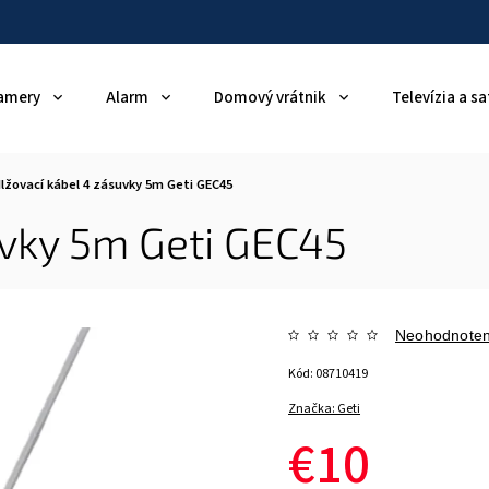
amery
Alarm
Domový vrátnik
Televízia a sa
lžovací kábel 4 zásuvky 5m Geti GEC45
uvky 5m Geti GEC45
Neohodnote
Kód:
08710419
Značka:
Geti
€10