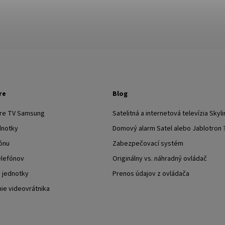
re
Blog
pre TV Samsung
Satelitná a internetová televízia Skyli
dnotky
Domový alarm Satel alebo Jablotron 
ónu
Zabezpečovací systém
elefónov
Originálny vs. náhradný ovládač
j jednotky
Prenos údajov z ovládača
nie videovrátnika