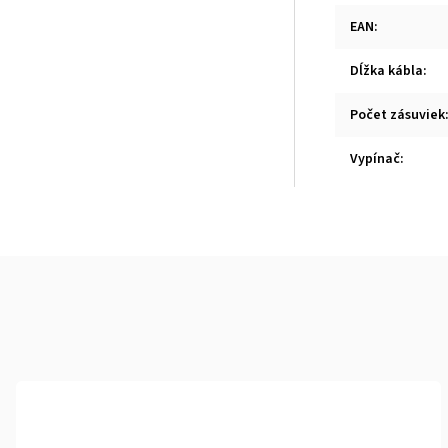
EAN
:
Dĺžka kábla
:
Počet zásuviek
Vypínač
: