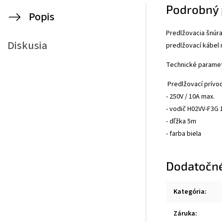
Podrobný 
Popis
Predlžovacia šnúra
Diskusia
predlžovací kábel 
Technické paramet
Predlžovací prívo
- 250V / 10A max.
- vodič H02VV-F3G
- dľžka 5m
- farba biela
Dodatočn
Kategória
:
Záruka
: