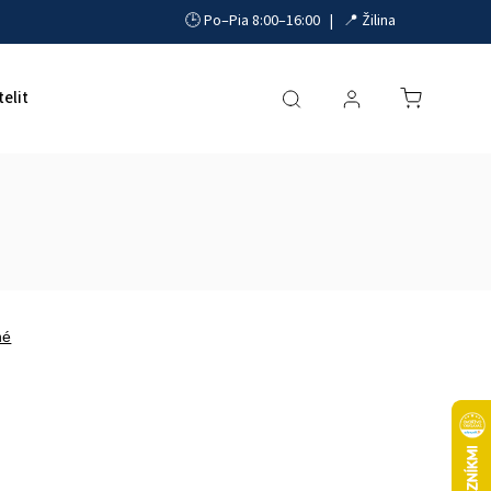
🕒 Po–Pia 8:00–16:00 | 📍 Žilina
telit
Akumulátory, UPS a zdroje
Parkovacie systémy
né