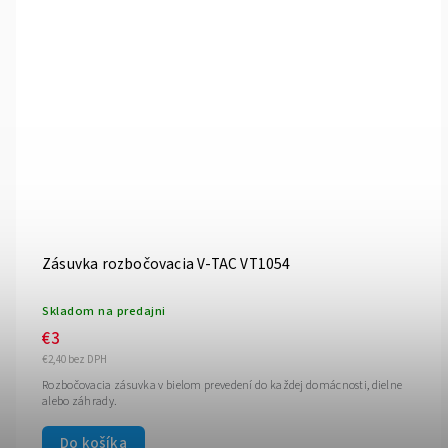
Zásuvka rozbočovacia V-TAC VT1054
Skladom na predajni
€3
€2,40 bez DPH
Rozbočovacia zásuvka v bielom prevedení do každej domácnosti, dielne
alebo záhrady.
Do košíka