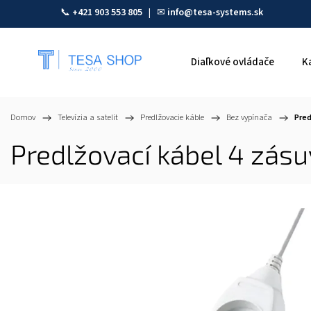
📞
+421 903 553 805
| ✉
info@tesa-systems.sk
Diaľkové ovládače
K
Domov
/
Televízia a satelit
/
Predlžovacie káble
/
Bez vypínača
/
Pred
Predlžovací kábel 4 zás