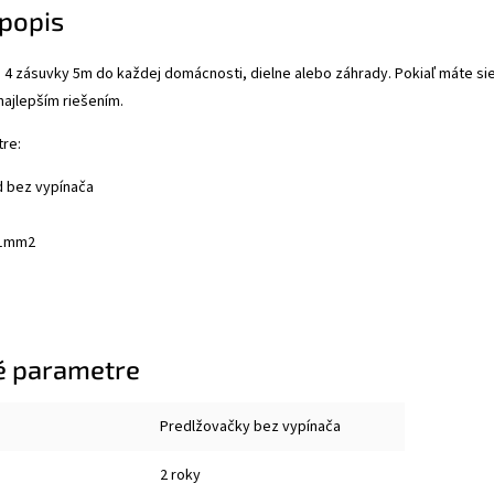
popis
 4 zásuvky 5m do každej domácnosti, dielne alebo záhrady. Pokiaľ máte sie
najlepším riešením.
re:
d bez vypínača
 1mm2
é parametre
Predlžovačky bez vypínača
2 roky