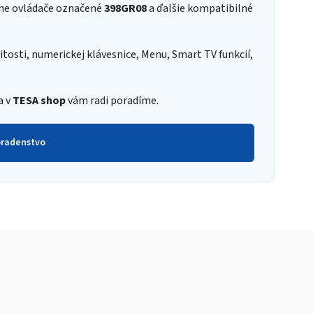
lne ovládače označené
398GR08
a ďalšie kompatibilné
itosti, numerickej klávesnice, Menu, Smart TV funkcií,
a v
TESA shop
vám radi poradíme.
oradenstvo