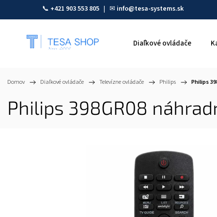
📞
+421 903 553 805
| ✉
info@tesa-systems.sk
Diaľkové ovládače
K
Domov
/
Diaľkové ovládače
/
Televízne ovládače
/
Philips
/
Philips 3
Philips 398GR08 náhradn