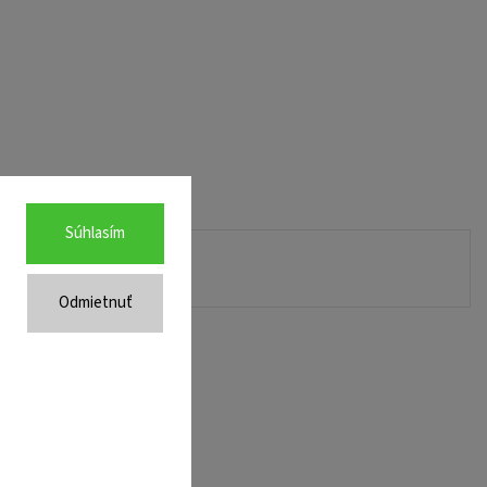
Súhlasím
Odmietnuť