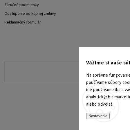
Záručné podmienky
Odstúpenie od kúpnej zmluvy
Reklamačný formulár
Vážime si vaše s
Na správne fungovanie
používame súbory cook
iné používame iba s va
analytických a market
alebo odvolať.
Nastavenie