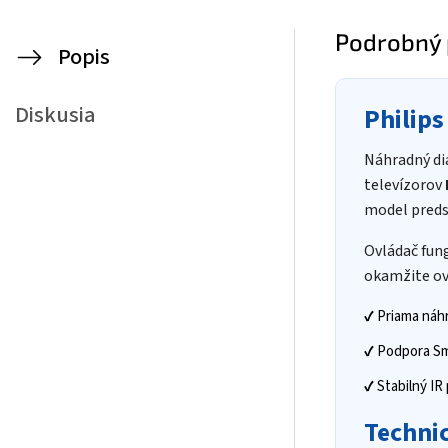
Podrobný 
Popis
Diskusia
Philips
Náhradný di
televízorov
model predst
Ovládač fun
okamžite ovl
✔ Priama náh
✔ Podpora Sm
✔ Stabilný IR
Technic