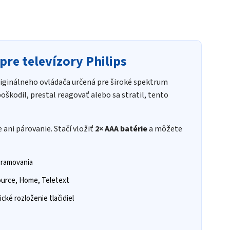
re televízory Philips
originálneho ovládača určená pre široké spektrum
poškodil, prestal reagovať alebo sa stratil, tento
ani párovanie. Stačí vložiť
2× AAA batérie
a môžete
gramovania
urce, Home, Teletext
ké rozloženie tlačidiel