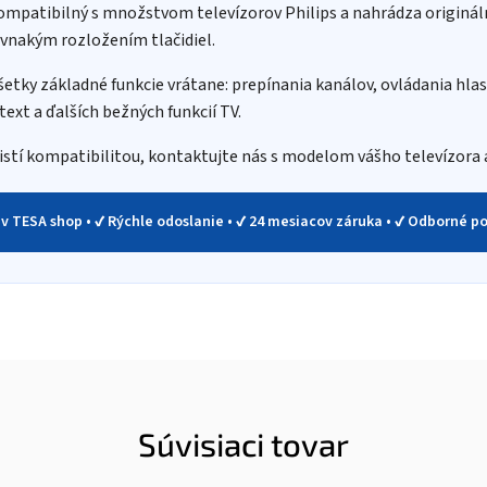
kompatibilný s množstvom televízorov Philips a nahrádza originá
ovnakým rozložením tlačidiel.
etky základné funkcie vrátane: prepínania kanálov, ovládania hlas
text a ďalších bežných funkcií TV.
e istí kompatibilitou, kontaktujte nás s modelom vášho televízora 
v TESA shop • ✔ Rýchle odoslanie • ✔ 24 mesiacov záruka • ✔ Odborné p
Súvisiaci tovar