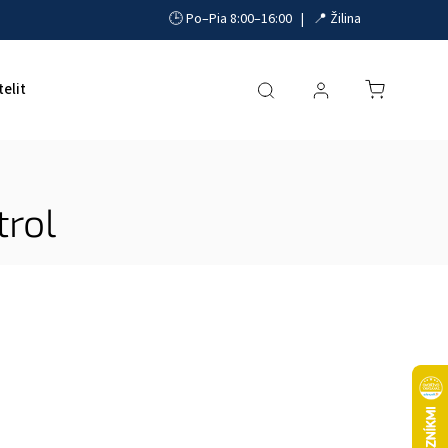
🕒 Po–Pia 8:00–16:00 | 📍 Žilina
telit
Akumulátory, UPS a zdroje
Parkovacie systémy
trol