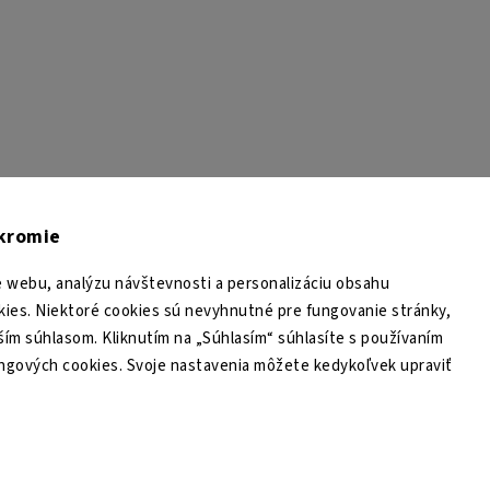
TESA Shop CZ
TESA-SECURITY
YouTube TESA Shop
úkromie
 webu, analýzu návštevnosti a personalizáciu obsahu
ies. Niektoré cookies sú nevyhnutné pre fungovanie stránky,
ším súhlasom. Kliknutím na „Súhlasím“ súhlasíte s používaním
ingových cookies. Svoje nastavenia môžete kedykoľvek upraviť
Copyright 2026
TESA Shop
. Všetky práva vyhradené.
Upraviť nastavenie cookies
Grafický návrh vytvořil a nakódoval
Shoptak.cz