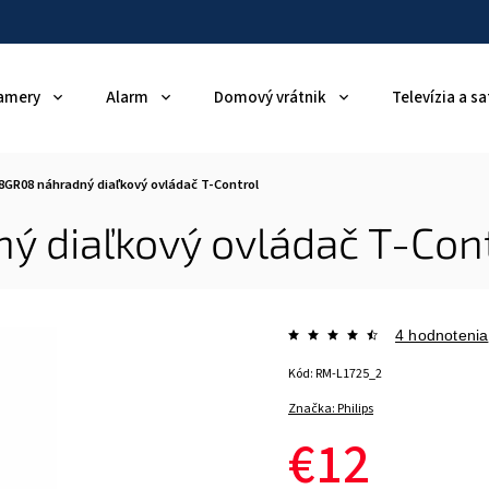
amery
Alarm
Domový vrátnik
Televízia a sa
98GR08 náhradný diaľkový ovládač T-Control
ý diaľkový ovládač T-Con
4 hodnotenia
Kód:
RM-L1725_2
Značka:
Philips
€12