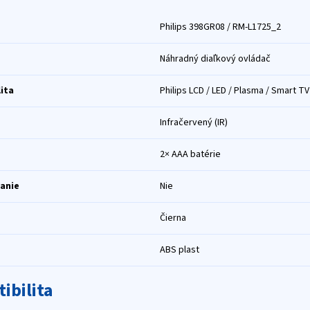
Philips 398GR08 / RM-L1725_2
Náhradný diaľkový ovládač
ita
Philips LCD / LED / Plasma / Smart TV
Infračervený (IR)
2× AAA batérie
anie
Nie
Čierna
ABS plast
ibilita