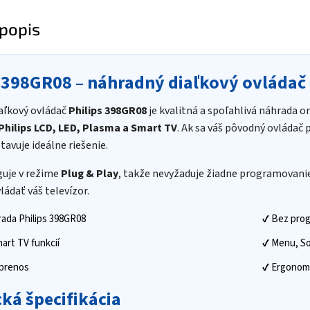
popis
 398GR08 – náhradný diaľkový ovládač p
aľkový ovládač
Philips 398GR08
je kvalitná a spoľahlivá náhrada 
Philips LCD, LED, Plasma a Smart TV
. Ak sa váš pôvodný ovládač 
avuje ideálne riešenie.
guje v režime
Plug & Play
, takže nevyžaduje žiadne programovanie 
ádať váš televízor.
rada Philips 398GR08
✔ Bez pro
art TV funkcií
✔ Menu, So
 prenos
✔ Ergonomic
ká špecifikácia