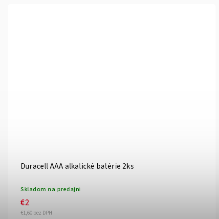
Duracell AAA alkalické batérie 2ks
Skladom na predajni
€2
€1,60 bez DPH