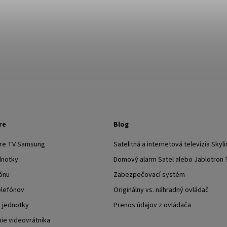
re
Blog
pre TV Samsung
Satelitná a internetová televízia Skyli
dnotky
Domový alarm Satel alebo Jablotron 
ónu
Zabezpečovací systém
elefónov
Originálny vs. náhradný ovládač
j jednotky
Prenos údajov z ovládača
nie videovrátnika