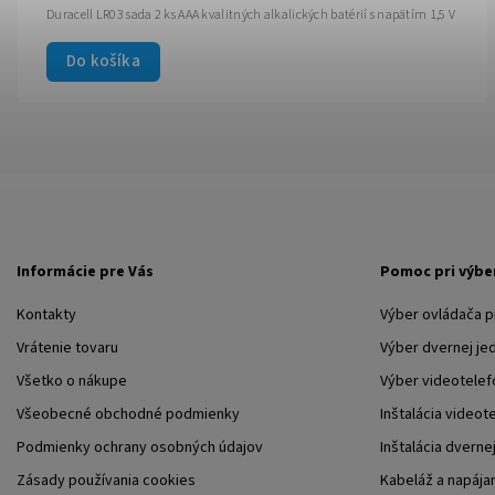
Duracell LR03 sada 2 ks AAA kvalitných alkalických batérií s napätím 1,5 V
Do košíka
Informácie pre Vás
Pomoc pri výbe
Kontakty
Výber ovládača 
Vrátenie tovaru
Výber dvernej je
Všetko o nákupe
Výber videotelef
Všeobecné obchodné podmienky
Inštalácia videot
Podmienky ochrany osobných údajov
Inštalácia dverne
Zásady používania cookies
Kabeláž a napája