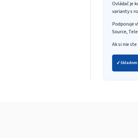
Ovládač je 
varianty s r
Podporuje vš
Source, Tele
Ak si nie st
✔ Skladom 