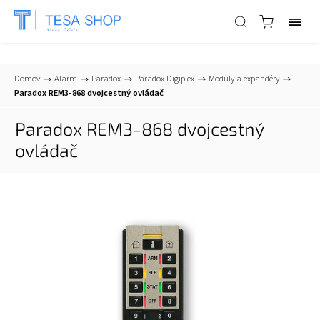
📞
+421 903 553 805
| ✉
info@tesa-systems.sk
Domov
/
Alarm
/
Paradox
/
Paradox Digiplex
/
Moduly a expandéry
/
Paradox REM3-868 dvojcestný ovládač
Paradox REM3-868 dvojcestný
ovládač