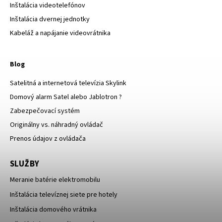
Inštalácia videotelefónov
Inštalácia dvernej jednotky
Kabeláž a napájanie videovrátnika
Blog
Satelitná a internetová televízia Skylink
Domový alarm Satel alebo Jablotron ?
Zabezpečovací systém
Originálny vs. náhradný ovládač
Prenos údajov z ovládača
SLUŽBY
Meranie batérie elektromobilu
Inštalácia televíznej siete pre hotely
Inštalácia domového vrátnika