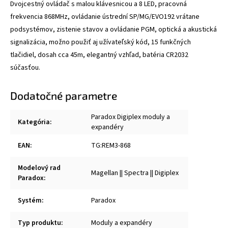
Dvojcestný ovládač s malou klávesnicou a 8 LED, pracovná
frekvencia 868MHz, ovládanie ústrední SP/MG/EVO192 vrátane
podsystémov, zistenie stavov a ovládanie PGM, optická a akustická
signalizácia, možno použiť aj užívateľský kód, 15 funkčných
tlačidiel, dosah cca 45m, elegantný vzhľad, batéria CR2032
súčasťou.
Dodatočné parametre
Paradox Digiplex moduly a
Kategória
:
expandéry
EAN
:
TG:REM3-868
Modelový rad
Magellan || Spectra || Digiplex
Paradox
:
Systém
:
Paradox
Typ produktu
:
Moduly a expandéry