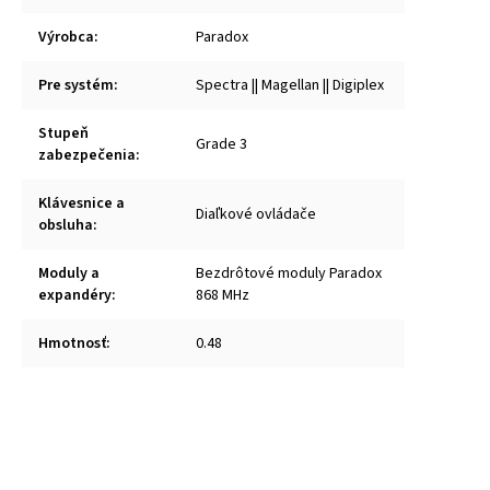
Výrobca
:
Paradox
Pre systém
:
Spectra || Magellan || Digiplex
Stupeň
Grade 3
zabezpečenia
:
Klávesnice a
Diaľkové ovládače
obsluha
:
Moduly a
Bezdrôtové moduly Paradox
expandéry
:
868 MHz
Hmotnosť
:
0.48