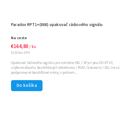
Paradox RPT1+(868) opakovač rádiového signálu
Na ceste
€164,80
/ ks
€134 bez DPH
Opakovač rádiového signálu pre ústredne MG / SP pri použití RTX3,
zvýšenie dosahu bezdrôtových detektorov / PGM / klávesníc / DO, nie sú
podporované bezdrôtové sirény, v jednom...
Do košíka