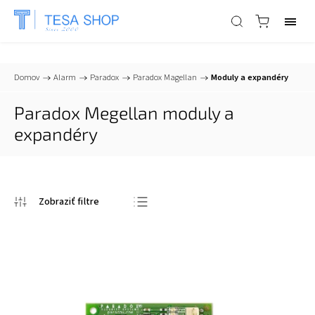
📞
+421 903 553 805
| ✉
info@tesa-systems.sk
Domov
/
Alarm
/
Paradox
/
Paradox Magellan
/
Moduly a expandéry
Paradox Megellan moduly a
expandéry
Odporúčame
Najlacnejšie
Najdrahšie
Najpredávanejšie
Abecedne