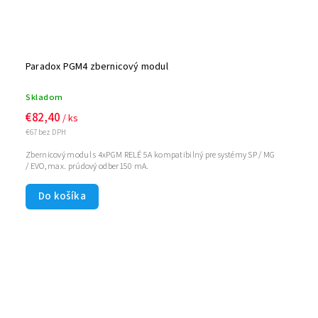
Paradox PGM4 zbernicový modul
Skladom
€82,40
/ ks
€67 bez DPH
Zbernicový modul s 4xPGM RELÉ 5A kompatibilný pre systémy SP / MG
/ EVO, max. prúdový odber150 mA.
Do košíka