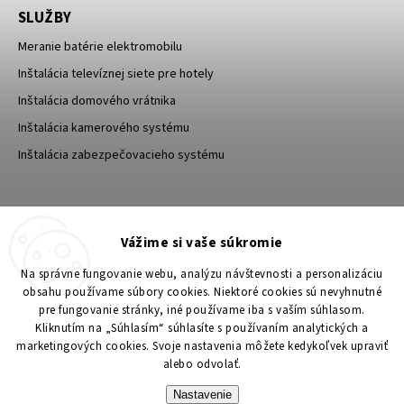
SLUŽBY
Meranie batérie elektromobilu
Inštalácia televíznej siete pre hotely
Inštalácia domového vrátnika
Inštalácia kamerového systému
Inštalácia zabezpečovacieho systému
TESA Shop CZ
TESA-SECURITY
Vážime si vaše súkromie
YouTube TESA Shop
Na správne fungovanie webu, analýzu návštevnosti a personalizáciu
obsahu používame súbory cookies. Niektoré cookies sú nevyhnutné
pre fungovanie stránky, iné používame iba s vaším súhlasom.
Kliknutím na „Súhlasím“ súhlasíte s používaním analytických a
marketingových cookies. Svoje nastavenia môžete kedykoľvek upraviť
alebo odvolať.
Nastavenie