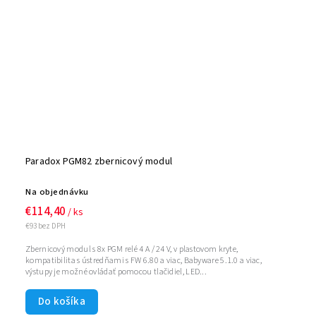
Paradox PGM82 zbernicový modul
Na objednávku
€114,40
/ ks
€93 bez DPH
Zbernicový modul s 8x PGM relé 4 A / 24 V, v plastovom kryte,
kompatibilita s ústredňami s FW 6.80 a viac, Babyware 5.1.0 a viac,
výstupy je možné ovládať pomocou tlačidiel, LED...
Do košíka