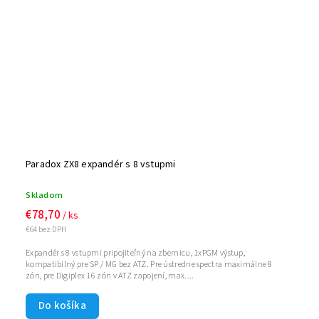
Paradox ZX8 expandér s 8 vstupmi
Skladom
€78,70
/ ks
€64 bez DPH
Expandér s 8 vstupmi pripojiteľný na zbernicu, 1xPGM výstup,
kompatibilný pre SP / MG bez ATZ. Pre ústredne spectra maximálne 8
zón, pre Digiplex 16 zón v ATZ zapojení, max....
Do košíka