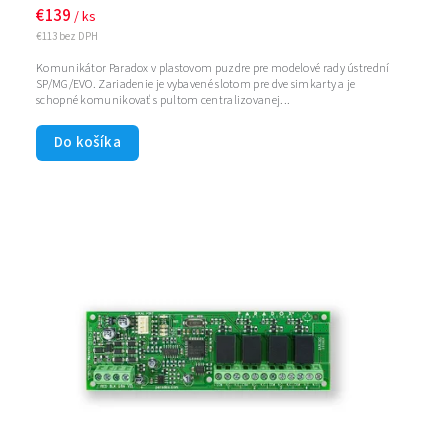
€139
/ ks
€113 bez DPH
Komunikátor Paradox v plastovom puzdre pre modelové rady ústrední
SP/MG/EVO. Zariadenie je vybavené slotom pre dve simkarty a je
schopné komunikovať s pultom centralizovanej...
Do košíka