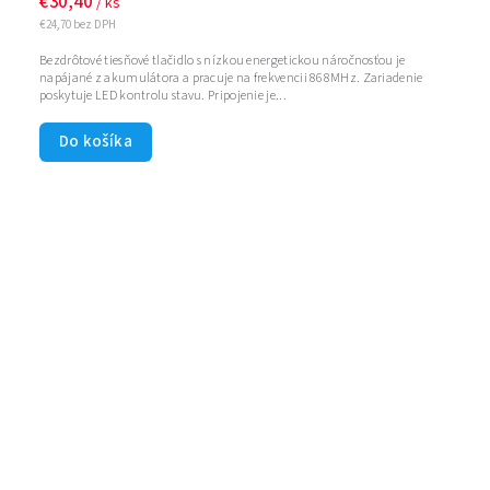
€30,40
/ ks
€24,70 bez DPH
Bezdrôtové tiesňové tlačidlo s nízkou energetickou náročnosťou je
napájané z akumulátora a pracuje na frekvencii 868MHz. Zariadenie
poskytuje LED kontrolu stavu. Pripojenie je...
Do košíka