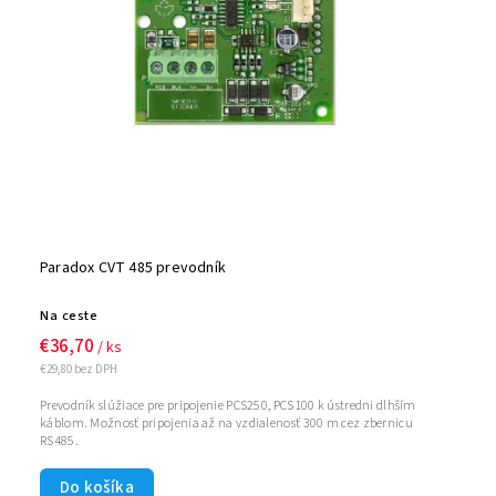
Paradox CVT 485 prevodník
Na ceste
€36,70
/ ks
€29,80 bez DPH
Prevodník slúžiace pre pripojenie PCS250, PCS100 k ústredni dlhším
káblom. Možnosť pripojenia až na vzdialenosť 300 m cez zbernicu
RS485.
Do košíka