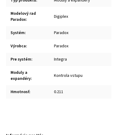
Typ produktu
:
Moduly a expandéry
Modelový rad
Digiplex
Paradox
:
Systém
:
Paradox
Výrobca
:
Paradox
Pre systém
:
Integra
Moduly a
Kontrola vstupu
expandéry
:
Hmotnosť
:
0.211