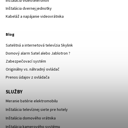
Inštalácia videotelefónov
Inštalácia dvernej jednotky
Kabeláž a napájanie videovrátnika
Blog
Satelitná a internetová televízia Skylink
Domový alarm Satel alebo Jablotron ?
Zabezpečovací systém
Originálny vs. náhradný ovládač
Prenos údajov z ovládača
SLUŽBY
Meranie batérie elektromobilu
Inštalácia televíznej siete pre hotely
Inštalácia domového vrátnika
Inštalácia kamerového systému