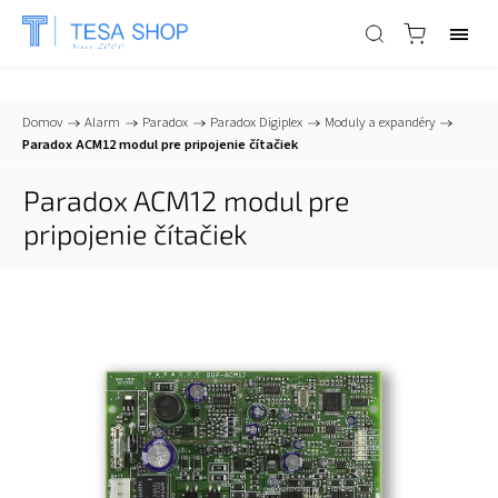
📞
+421 903 553 805
| ✉
info@tesa-systems.sk
Domov
/
Alarm
/
Paradox
/
Paradox Digiplex
/
Moduly a expandéry
/
Paradox ACM12 modul pre pripojenie čítačiek
Paradox ACM12 modul pre
pripojenie čítačiek