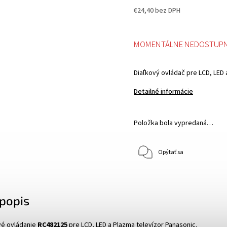
€24,40 bez DPH
MOMENTÁLNE NEDOSTUP
Diaľkový ovládač pre LCD, LED 
Detailné informácie
Položka bola vypredaná…
Opýtať sa
popis
vé ovládanie
RC482125
pre LCD, LED a Plazma televízor Panasonic.