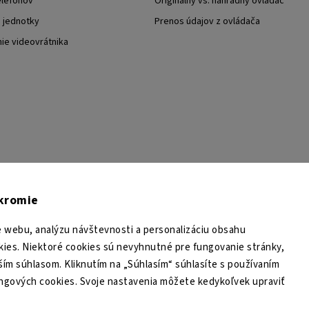
elefónov
Originálny vs. náhradný ovládač
j jednotky
Prenos údajov z ovládača
nie videovrátnika
TESA Shop CZ
TESA-SECURITY
YouTube TESA Shop
úkromie
 webu, analýzu návštevnosti a personalizáciu obsahu
ies. Niektoré cookies sú nevyhnutné pre fungovanie stránky,
ším súhlasom. Kliknutím na „Súhlasím“ súhlasíte s používaním
ingových cookies. Svoje nastavenia môžete kedykoľvek upraviť
Copyright 2026
TESA Shop
. Všetky práva vyhradené.
Upraviť nastavenie cookies