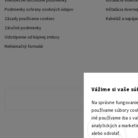
Všeobecné obchodné podmienky
Inštalácia videot
Podmienky ochrany osobných údajov
Inštalácia dverne
Zásady používania cookies
Kabeláž a napája
Záručné podmienky
Odstúpenie od kúpnej zmluvy
Reklamačný formulár
Vážime si vaše s
Na správne fungovanie
používame súbory cook
iné používame iba s va
analytických a market
alebo odvolať.