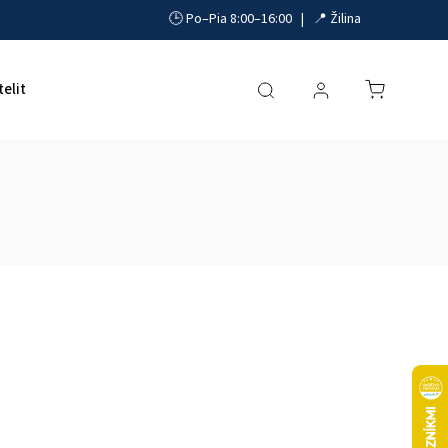
🕒 Po–Pia 8:00–16:00 | 📍 Žilina
telit
Akumulátory, UPS a zdroje
Parkovacie systémy