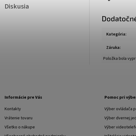
Diskusia
Dodatočn
Kategória
:
Záruka
:
Položka bola vy
Informácie pre Vás
Pomoc pri výbe
Kontakty
Výber ovládača 
Vrátenie tovaru
Výber dvernej je
Všetko o nákupe
Výber videotelef