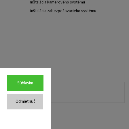
Inštalácia kamerového systému
Inštalácia zabezpečovacieho systému
Súhlasím
Odmietnuť