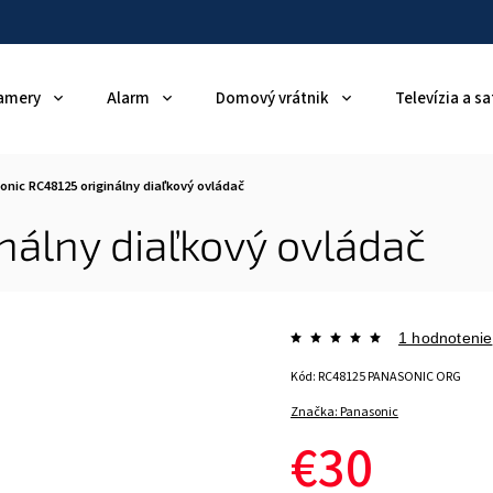
amery
Alarm
Domový vrátnik
Televízia a sa
onic RC48125 originálny diaľkový ovládač
nálny diaľkový ovládač
1 hodnotenie
Kód:
RC48125 PANASONIC ORG
Značka:
Panasonic
€30