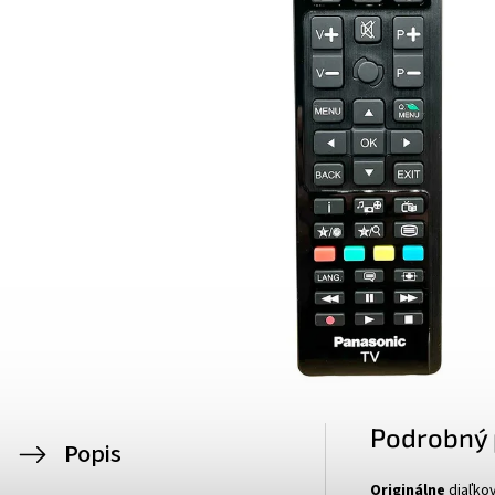
Podrobný 
Popis
Originálne
diaľko