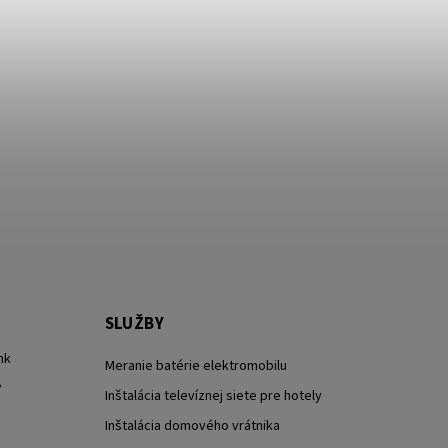
SLUŽBY
nk
Meranie batérie elektromobilu
?
Inštalácia televíznej siete pre hotely
Inštalácia domového vrátnika