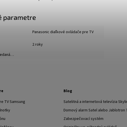
é parametre
Panasonic diaľkové ovládače pre TV
2 roky
predaná…
re
Blog
pre TV Samsung
Satelitná a internetová televízia Skyli
dnotky
Domový alarm Satel alebo Jablotron 
ónu
Zabezpečovací systém