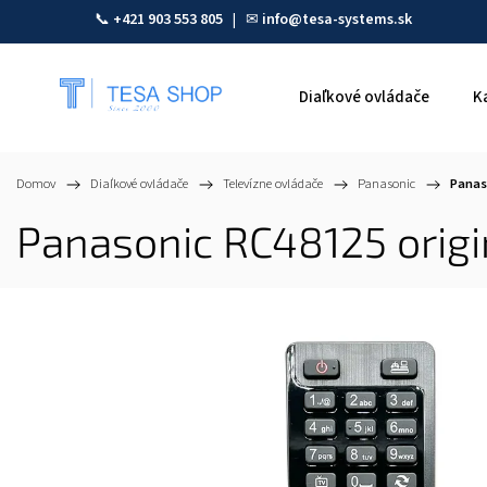
📞
+421 903 553 805
| ✉
info@tesa-systems.sk
Diaľkové ovládače
K
Domov
/
Diaľkové ovládače
/
Televízne ovládače
/
Panasonic
/
Panas
Panasonic RC48125 origi