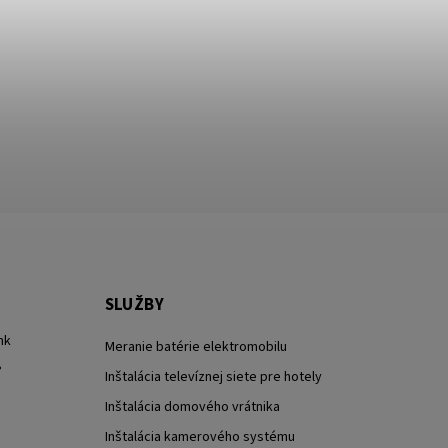
SLUŽBY
nk
Meranie batérie elektromobilu
?
Inštalácia televíznej siete pre hotely
Inštalácia domového vrátnika
Inštalácia kamerového systému