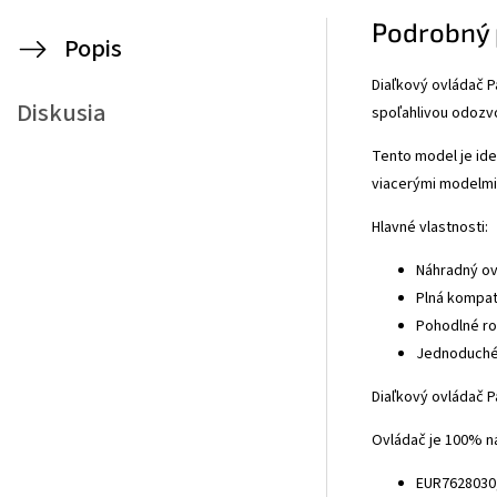
Podrobný 
Popis
Diaľkový ovládač P
Diskusia
spoľahlivou odozvo
Tento model je ide
viacerými modelmi 
Hlavné vlastnosti:
Náhradný ov
Plná kompati
Pohodlné roz
Jednoduché 
Diaľkový ovládač P
Ovládač je 100% ná
EUR7628030