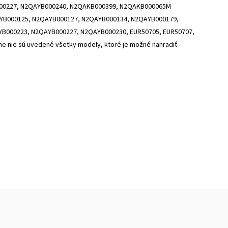
00227, N2QAYB000240, N2QAKB000399, N2QAKB000065M
YB000125, N2QAYB000127, N2QAYB000134, N2QAYB000179,
B000223, N2QAYB000227, N2QAYB000230, EUR50705, EUR50707,
e nie sú uvedené všetky modely, ktoré je možné nahradiť