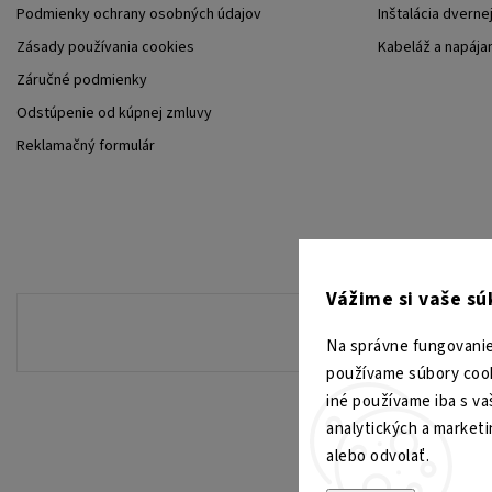
Podmienky ochrany osobných údajov
Inštalácia dverne
Zásady používania cookies
Kabeláž a napája
Záručné podmienky
Odstúpenie od kúpnej zmluvy
Reklamačný formulár
Vážime si vaše s
Na správne fungovanie
používame súbory cook
iné používame iba s va
analytických a market
alebo odvolať.