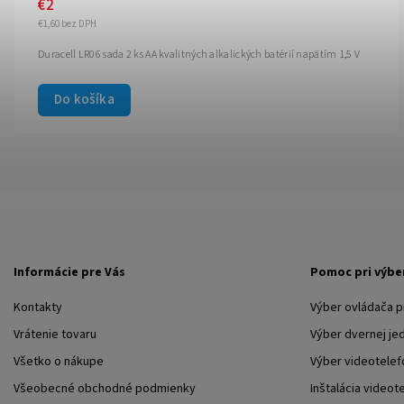
€2
€1,60 bez DPH
Duracell LR06 sada 2 ks AA kvalitných alkalických batérií napätím 1,5 V
Do košíka
Informácie pre Vás
Pomoc pri výbe
Kontakty
Výber ovládača 
Vrátenie tovaru
Výber dvernej je
Všetko o nákupe
Výber videotelef
Všeobecné obchodné podmienky
Inštalácia videot