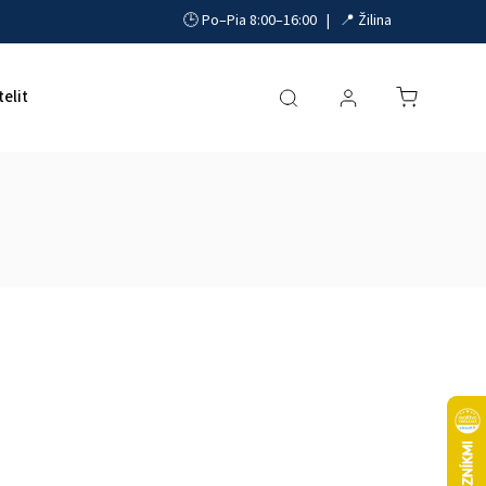
🕒 Po–Pia 8:00–16:00 | 📍 Žilina
telit
Akumulátory, UPS a zdroje
Parkovacie systémy