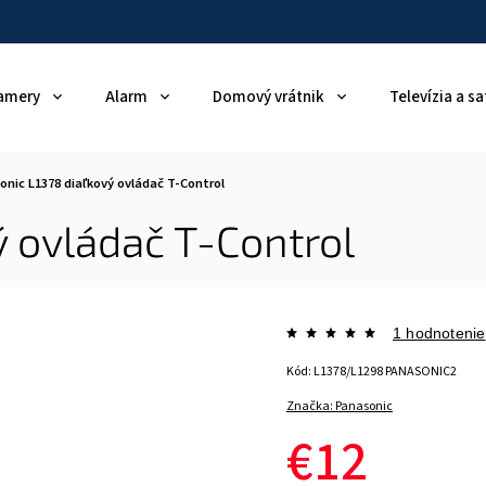
amery
Alarm
Domový vrátnik
Televízia a sa
onic L1378 diaľkový ovládač T-Control
ý ovládač T-Control
1 hodnotenie
Kód:
L1378/L1298 PANASONIC2
Značka:
Panasonic
€12