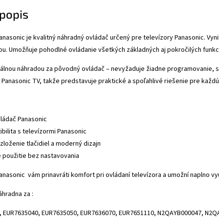
popis
anasonic je kvalitný náhradný ovládač určený pre televízory Panasonic. Vy
u. Umožňuje pohodlné ovládanie všetkých základných aj pokročilých funkcií
álnou náhradou za pôvodný ovládač – nevyžaduje žiadne programovanie, stač
Panasonic TV, takže predstavuje praktické a spoľahlivé riešenie pre kaž
ládač Panasonic
bilita s televízormi Panasonic
loženie tlačidiel a moderný dizajn
použitie bez nastavovania
anasonic vám prinavráti komfort pri ovládaní televízora a umožní naplno vy
hradna za :
, EUR7635040, EUR7635050, EUR7636070, EUR7651110, N2QAYB000047, N2