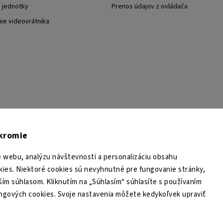
j jednotky
Prenos údajov z ovládača
nie videovrátnika
TESA Shop CZ
TESA-SECURITY
YouTube TESA Shop
úkromie
 webu, analýzu návštevnosti a personalizáciu obsahu
ies. Niektoré cookies sú nevyhnutné pre fungovanie stránky,
ším súhlasom. Kliknutím na „Súhlasím“ súhlasíte s používaním
ingových cookies. Svoje nastavenia môžete kedykoľvek upraviť
Copyright 2026
TESA Shop
. Všetky práva vyhradené.
Upraviť nastavenie cookies