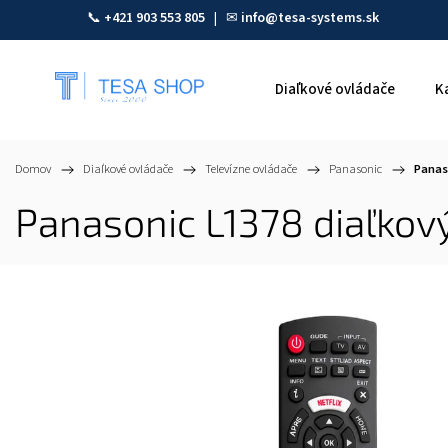
📞
+421 903 553 805
| ✉
info@tesa-systems.sk
Diaľkové ovládače
K
Domov
/
Diaľkové ovládače
/
Televízne ovládače
/
Panasonic
/
Panas
Panasonic L1378 diaľkov