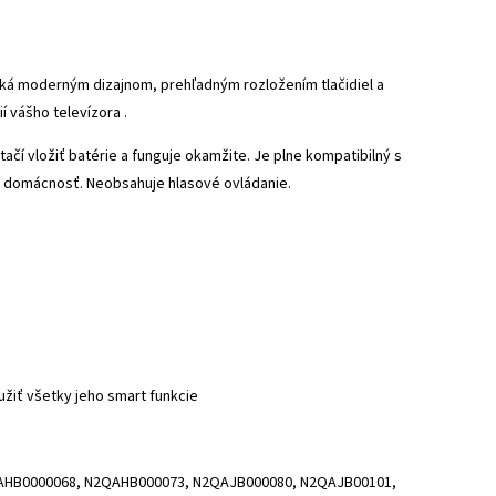
niká moderným dizajnom, prehľadným rozložením tlačidiel a
 vášho televízora .
í vložiť batérie a funguje okamžite. Je plne kompatibilný s
dú domácnosť. Neobsahuje hlasové ovládanie.
užiť všetky jeho smart funkcie
QAHB0000068, N2QAHB000073, N2QAJB000080, N2QAJB00101,