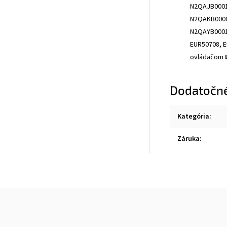
N2QAJB0001
N2QAKB0000
N2QAYB0001
EUR50708, E
ovládačom
L
Dodatočn
Kategória
:
Záruka
: