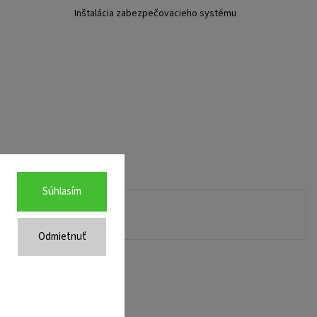
Inštalácia zabezpečovacieho systému
Súhlasím
Odmietnuť