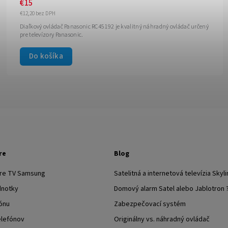
€15
€12,20 bez DPH
Diaľkový ovládač Panasonic RC45192 je kvalitný náhradný ovládač určený
pre televízory Panasonic.
Do košíka
re
Blog
pre TV Samsung
Satelitná a internetová televízia Skyli
dnotky
Domový alarm Satel alebo Jablotron 
ónu
Zabezpečovací systém
elefónov
Originálny vs. náhradný ovládač