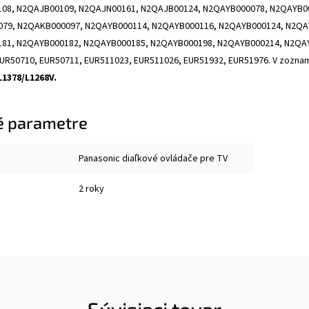
08, N2QAJB00109, N2QAJN00161, N2QAJB00124, N2QAYB000078, N2QAYB0
79, N2QAKB000097, N2QAYB000114, N2QAYB000116, N2QAYB000124, N2QA
81, N2QAYB000182, N2QAYB000185, N2QAYB000198, N2QAYB000214, N2QAY
UR50710, EUR50711, EUR511023, EUR511026, EUR51932, EUR51976. V zoznam
1378/L1268V.
é parametre
Panasonic diaľkové ovládače pre TV
2 roky