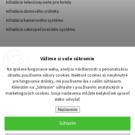
Inštalácia televíznej siete pre hotely
Inštalácia domového vrátnika
Inštalácia kamerového systému
Inštalácia zabezpečovacieho systému
TESA Shop CZ
TESA-SECURITY
Vážime si vaše súkromie
YouTube TESA Shop
Na správne fungovanie webu, analýzu návštevnosti a personalizáciu
obsahu používame súbory cookies. Niektoré cookies sú nevyhnutné
pre fungovanie stránky, iné používame iba s vaším súhlasom.
Kliknutím na „Súhlasím“ súhlasíte s používaním analytických a
marketingových cookies. Svoje nastavenia môžete kedykoľvek upraviť
alebo odvolať.
Nastavenie
Súhlasím
Copyright 2026
TESA Shop
. Všetky práva vyhradené.
Upraviť nastavenie cookies