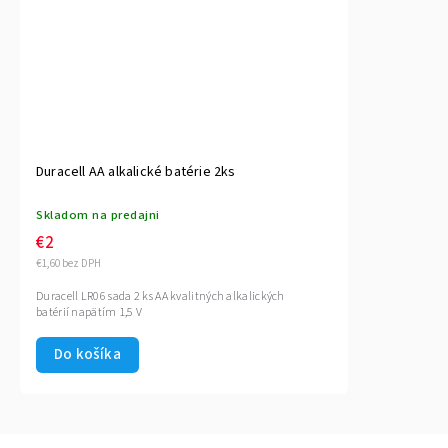
Duracell AA alkalické batérie 2ks
Skladom na predajni
€2
€1,60 bez DPH
Duracell LR06 sada 2 ks AA kvalitných alkalických
batérií napätím 1,5 V
Do košíka