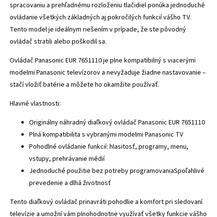
spracovaniu a prehľadnému rozloženiu tlačidiel ponúka jednoduché
ovládanie všetkých základných aj pokročilých funkcií vášho TV.
Tento model je ideálnym riešením v prípade, že ste pôvodný
ovládač stratili alebo poškodil sa.
Ovládač Panasonic EUR 7651110 je plne kompatibilný s viacerými
modelmi Panasonic televízorov a nevyžaduje žiadne nastavovanie –
stačí vložiť batérie a môžete ho okamžite používať.
Hlavné vlastnosti:
Originálny náhradný diaľkový ovládač Panasonic EUR 7651110
Plná kompatibilita s vybranými modelmi Panasonic TV
Pohodlné ovládanie funkcií: hlasitosť, programy, menu,
vstupy, prehrávanie médií
Jednoduché použitie bez potreby programovaniaSpoľahlivé
prevedenie a dlhá životnosť
Tento diaľkový ovládač prinavráti pohodlie a komfort pri sledovaní
televízie a umožní vám plnohodnotne využívať všetky funkcie vášho