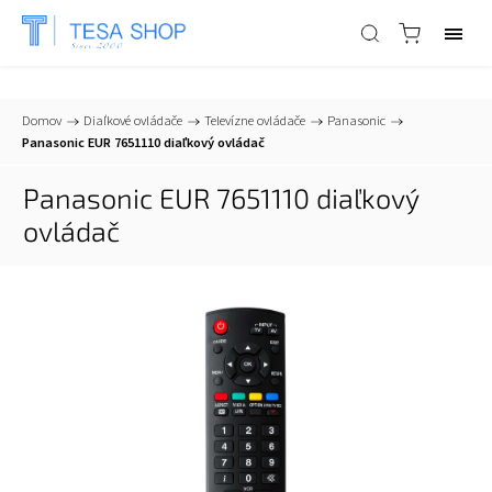
📞
+421 903 553 805
| ✉
info@tesa-systems.sk
Domov
/
Diaľkové ovládače
/
Televízne ovládače
/
Panasonic
/
Panasonic EUR 7651110 diaľkový ovládač
Panasonic EUR 7651110 diaľkový
ovládač