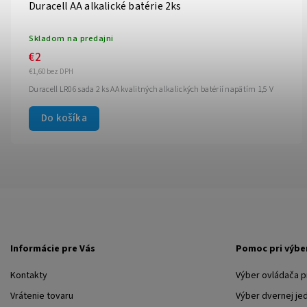
Duracell AA alkalické batérie 2ks
Skladom na predajni
€2
€1,60 bez DPH
Duracell LR06 sada 2 ks AA kvalitných alkalických batérií napätím 1,5 V
Do košíka
Informácie pre Vás
Pomoc pri výbe
Kontakty
Výber ovládača 
Vrátenie tovaru
Výber dvernej je