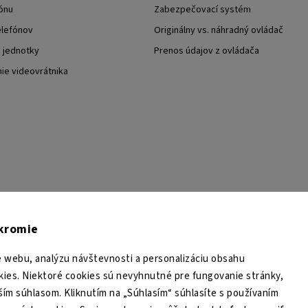
ónu
Zabezpečovací systém
elefónov
Originálny vs. náhradný ovládač
j jednotky
Prenos údajov z ovládača
nie videovrátnika
TESA Shop CZ
TESA-SECURITY
YouTube TESA Shop
úkromie
 webu, analýzu návštevnosti a personalizáciu obsahu
ies. Niektoré cookies sú nevyhnutné pre fungovanie stránky,
ším súhlasom. Kliknutím na „Súhlasím“ súhlasíte s používaním