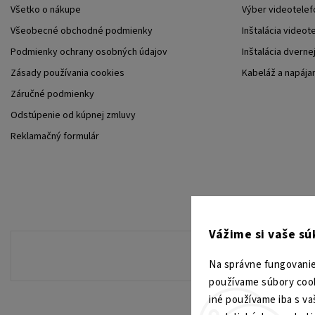
Všetko o nákupe
Výber videotelef
Všeobecné obchodné podmienky
Inštalácia videot
Podmienky ochrany osobných údajov
Inštalácia dverne
Zásady používania cookies
Kabeláž a napája
Záručné podmienky
Odstúpenie od kúpnej zmluvy
Reklamačný formulár
Vážime si vaše s
Na správne fungovanie
používame súbory cook
iné používame iba s va