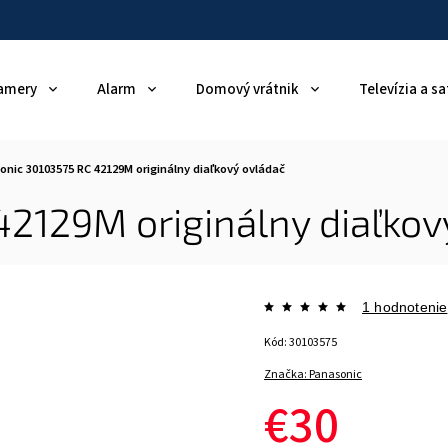
amery
Alarm
Domový vrátnik
Televízia a sa
onic 30103575 RC 42129M originálny diaľkový ovládač
2129M originálny diaľkov
1 hodnotenie
Kód:
30103575
Značka:
Panasonic
€30