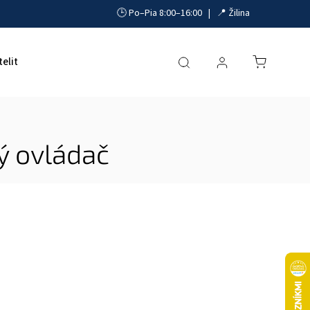
🕒 Po–Pia 8:00–16:00 | 📍 Žilina
telit
Akumulátory, UPS a zdroje
Parkovacie systémy
ý ovládač