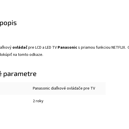
popis
iaľkový
ovládač
pre LCD a LED TV
Panasonic
s priamou funkciou NETFLIX. O
 dokúpiť na tomto
odkaze
.
é parametre
Panasonic diaľkové ovládače pre TV
2 roky