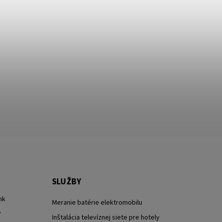
SLUŽBY
nk
Meranie batérie elektromobilu
?
Inštalácia televíznej siete pre hotely