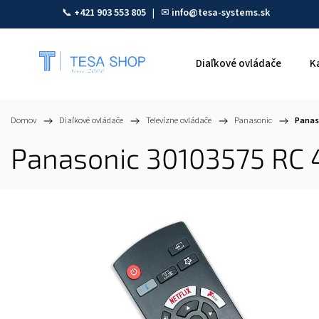
📞
+421 903 553 805
| ✉
info@tesa-systems.sk
Diaľkové ovládače
K
Domov
/
Diaľkové ovládače
/
Televízne ovládače
/
Panasonic
/
Panas
Panasonic 30103575 RC 4