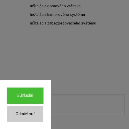
Inštalácia domového vrátnika
Inštalácia kamerového systému
Inštalácia zabezpečovacieho systému
Súhlasím
Odmietnuť