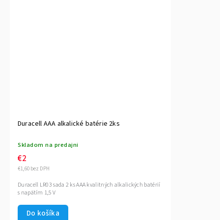
Duracell AAA alkalické batérie 2ks
Skladom na predajni
€2
€1,60 bez DPH
Duracell LR03 sada 2 ks AAA kvalitných alkalických batérií
s napätím 1,5 V
Do košíka