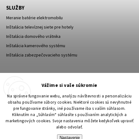
SLUŽBY
Meranie batérie elektromobilu
Inštalácia televíznej siete pre hotely
Inštalácia domového vrátnika
Inštalácia kamerového systému
Inštalácia zabezpečovacieho systému
TESA Shop CZ
TESA-SECURITY
Vážime si vaše súkromie
YouTube TESA Shop
Na správne fungovanie webu, analýzu návštevnosti a personalizáciu
obsahu používame súbory cookies. Niektoré cookies sú nevyhnutné
pre fungovanie stránky, iné používame iba s vaším súhlasom.
Kliknutím na „Súhlasím“ súhlasíte s používaním analytických a
marketingových cookies. Svoje nastavenia môžete kedykoľvek upraviť
alebo odvolať.
Nastavenie