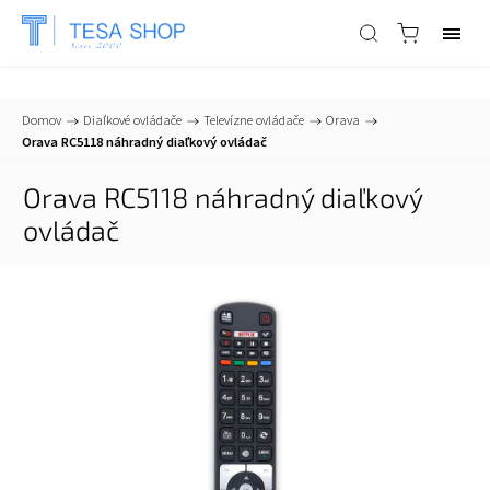
📞
+421 903 553 805
| ✉
info@tesa-systems.sk
Domov
/
Diaľkové ovládače
/
Televízne ovládače
/
Orava
/
Orava RC5118 náhradný diaľkový ovládač
Orava RC5118 náhradný diaľkový
ovládač