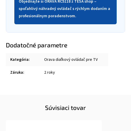
Objednajte si ORAVA RC5118 z TESA shop –
spoľahlivý náhradný ovládač s rýchlym dodaním a
profesionálnym poradenstvom.
Dodatočné parametre
Kategória
:
Orava diaľkový ovládač pre TV
Záruka
:
2 roky
Súvisiaci tovar