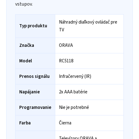
vstupov.
Náhradný diaľkový ovládač pre
Typ produktu
TV
Značka
ORAVA
Model
RC5118
Prenos signálu
Infračervený (IR)
Napájanie
2x AAA batérie
Programovanie
Nie je potrebné
Farba
Čierna
Televízory ORAVA a