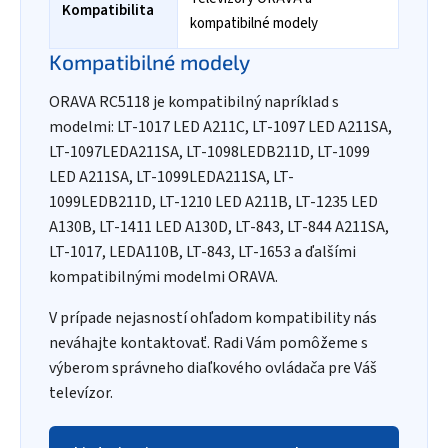
Kompatibilita
kompatibilné modely
Kompatibilné modely
ORAVA RC5118 je kompatibilný napríklad s
modelmi: LT-1017 LED A211C, LT-1097 LED A211SA,
LT-1097LEDA211SA, LT-1098LEDB211D, LT-1099
LED A211SA, LT-1099LEDA211SA, LT-
1099LEDB211D, LT-1210 LED A211B, LT-1235 LED
A130B, LT-1411 LED A130D, LT-843, LT-844 A211SA,
LT-1017, LEDA110B, LT-843, LT-1653 a ďalšími
kompatibilnými modelmi ORAVA.
V prípade nejasností ohľadom kompatibility nás
neváhajte kontaktovať. Radi Vám pomôžeme s
výberom správneho diaľkového ovládača pre Váš
televízor.