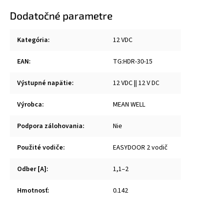
Dodatočné parametre
Kategória
:
12 VDC
EAN
:
TG:HDR-30-15
Výstupné napätie
:
12 VDC || 12 V DC
Výrobca
:
MEAN WELL
Podpora zálohovania
:
Nie
Použité vodiče
:
EASYDOOR 2 vodič
Odber [A]
:
1,1–2
Hmotnosť
:
0.142