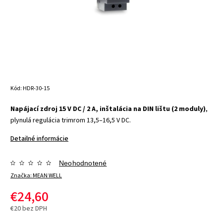
Kód:
HDR-30-15
Napájací zdroj 15 V DC / 2 A, inštalácia na DIN lištu (2 moduly)
,
plynulá regulácia trimrom 13,5–16,5 V DC.
Detailné informácie
Neohodnotené
Značka:
MEAN WELL
€24,60
€20 bez DPH