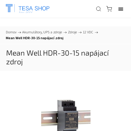
📞
+421 903 553 805
| ✉
info@tesa-systems.sk
Domov
/
Akumulátory, UPS a zdroje
/
Zdroje
/
12 VDC
/
Mean Well HDR-30-15 napájací zdroj
Mean Well HDR-30-15 napájací
zdroj