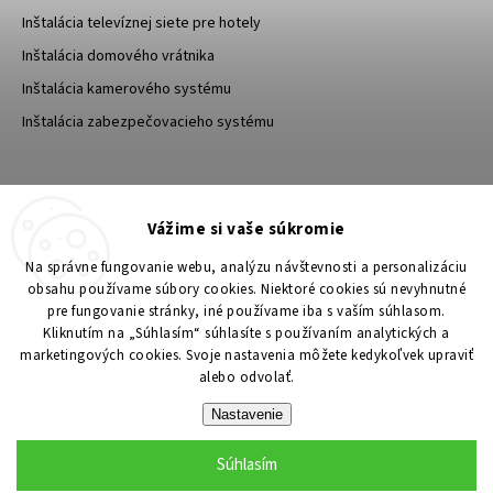
Inštalácia televíznej siete pre hotely
Inštalácia domového vrátnika
Inštalácia kamerového systému
Inštalácia zabezpečovacieho systému
TESA Shop CZ
TESA-SECURITY
Vážime si vaše súkromie
YouTube TESA Shop
Na správne fungovanie webu, analýzu návštevnosti a personalizáciu
obsahu používame súbory cookies. Niektoré cookies sú nevyhnutné
pre fungovanie stránky, iné používame iba s vaším súhlasom.
Kliknutím na „Súhlasím“ súhlasíte s používaním analytických a
marketingových cookies. Svoje nastavenia môžete kedykoľvek upraviť
alebo odvolať.
Nastavenie
Súhlasím
Copyright 2026
TESA Shop
. Všetky práva vyhradené.