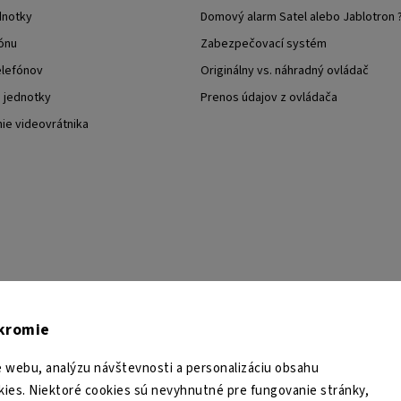
dnotky
Domový alarm Satel alebo Jablotron 
ónu
Zabezpečovací systém
elefónov
Originálny vs. náhradný ovládač
j jednotky
Prenos údajov z ovládača
nie videovrátnika
TESA Shop CZ
TESA-SECURITY
YouTube TESA Shop
úkromie
 webu, analýzu návštevnosti a personalizáciu obsahu
ies. Niektoré cookies sú nevyhnutné pre fungovanie stránky,