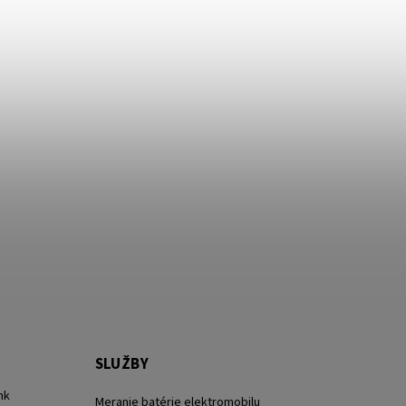
SLUŽBY
nk
Meranie batérie elektromobilu