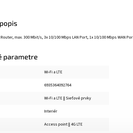
popis
Router, max. 300 Mbit/s, 3x 10/100 Mbps LAN Port, 1x 10/100 Mbps WAN Port,
é parametre
Wi-Fi a LTE
6935364092764
Wi-Fi a LTE || Sieťové prvky
Interiér
Access point || 4G LTE