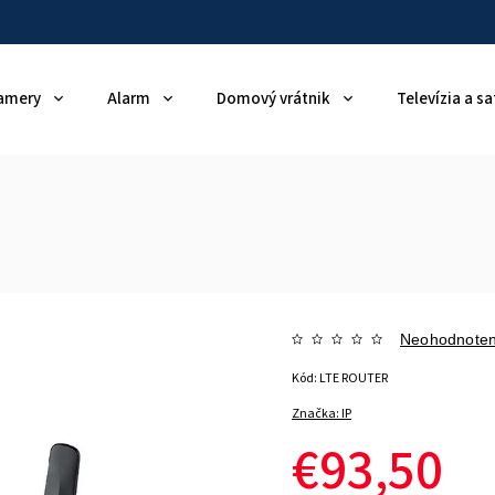
amery
Alarm
Domový vrátnik
Televízia a sa
Neohodnote
Kód:
LTE ROUTER
Značka:
IP
€93,50