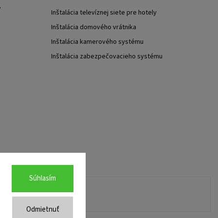
?
Inštalácia televíznej siete pre hotely
Inštalácia domového vrátnika
Inštalácia kamerového systému
Inštalácia zabezpečovacieho systému
Súhlasím
Odmietnuť