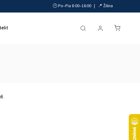
🕒 Po–Pia 8:00–16:00 | 📍 Žilina
telit
Akumulátory, UPS a zdroje
Parkovacie systémy
né