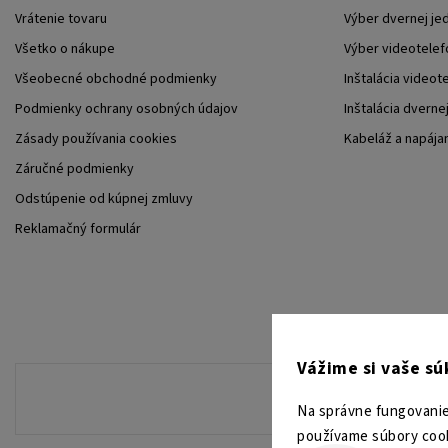
Vrátenie tovaru
Výber dvernej je
Všetko o nákupe
Výber videotelef
Všeobecné obchodné podmienky
Inštalácia videot
Podmienky ochrany osobných údajov
Inštalácia dverne
Zásady používania cookies
Kabeláž a napája
Záručné podmienky
Odstúpenie od kúpnej zmluvy
Reklamačný formulár
Vážime si vaše s
Na správne fungovanie
používame súbory cook