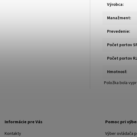
Výrobca
:
Manažment
:
Prevedenie
:
Počet portov S
Počet portov R
Hmotnosť
:
Položka bola vy
Informácie pre Vás
Pomoc pri výbe
Kontakty
Výber ovládača 