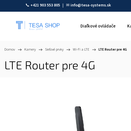
📞
+421 903 553 805
| ✉
info@tesa-systems.sk
Diaľkové ovládače
K
Domov
/
Kamery
/
Sieťové prvky
/
Wi-Fi a LTE
/
LTE Router pre 4G
LTE Router pre 4G