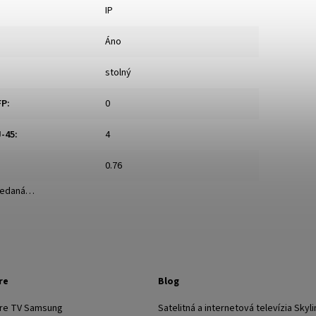
IP
Áno
stolný
FP
:
0
J-45
:
4
0.76
predaná…
re
Blog
pre TV Samsung
Satelitná a internetová televízia Skyli