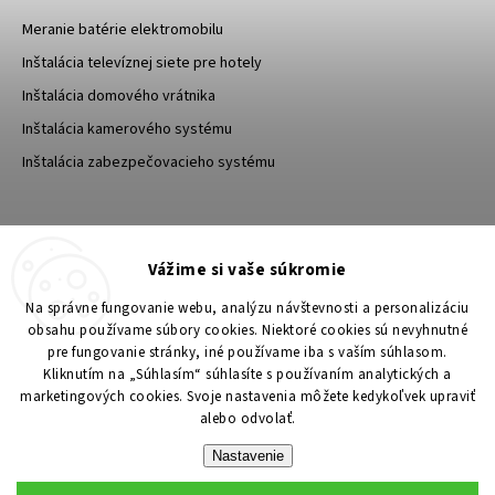
Meranie batérie elektromobilu
Inštalácia televíznej siete pre hotely
Inštalácia domového vrátnika
Inštalácia kamerového systému
Inštalácia zabezpečovacieho systému
TESA Shop CZ
TESA-SECURITY
Vážime si vaše súkromie
YouTube TESA Shop
Na správne fungovanie webu, analýzu návštevnosti a personalizáciu
obsahu používame súbory cookies. Niektoré cookies sú nevyhnutné
pre fungovanie stránky, iné používame iba s vaším súhlasom.
Kliknutím na „Súhlasím“ súhlasíte s používaním analytických a
marketingových cookies. Svoje nastavenia môžete kedykoľvek upraviť
alebo odvolať.
Nastavenie