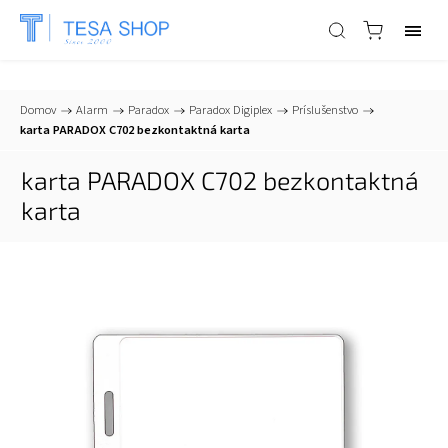
📞
+421 903 553 805
| ✉
info@tesa-systems.sk
Domov
/
Alarm
/
Paradox
/
Paradox Digiplex
/
Príslušenstvo
/
karta PARADOX C702 bezkontaktná karta
karta PARADOX C702 bezkontaktná
karta