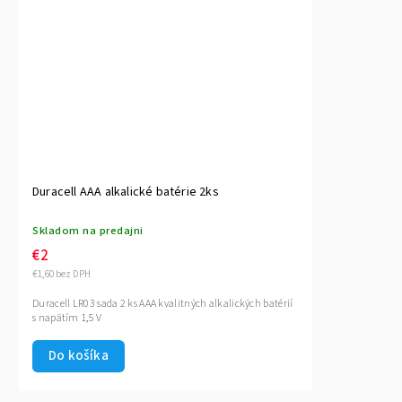
Duracell AAA alkalické batérie 2ks
Skladom na predajni
€2
€1,60 bez DPH
Duracell LR03 sada 2 ks AAA kvalitných alkalických batérií
s napätím 1,5 V
Do košíka