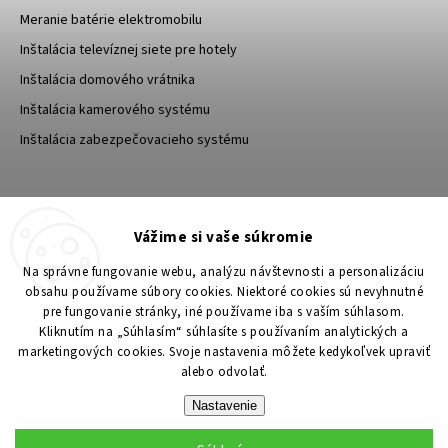
Meranie batérie elektromobilu
Inštalácia televíznej siete pre hotely
Inštalácia domového vrátnika
Inštalácia kamerového systému
Inštalácia zabezpečovacieho systému
TESA Shop CZ
TESA-SECURITY
Vážime si vaše súkromie
YouTube TESA Shop
Na správne fungovanie webu, analýzu návštevnosti a personalizáciu
obsahu používame súbory cookies. Niektoré cookies sú nevyhnutné
pre fungovanie stránky, iné používame iba s vaším súhlasom.
Kliknutím na „Súhlasím“ súhlasíte s používaním analytických a
marketingových cookies. Svoje nastavenia môžete kedykoľvek upraviť
alebo odvolať.
Nastavenie