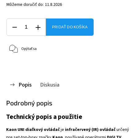
Môžeme doručiť do:
11.8.2026
PRIDAŤ DO KOŠÍKA
Opýtať sa
Popis
Diskusia
Podrobný popis
Technický popis a použitie
Kaon UNI diaľkový ovládač
je
infračervený (IR) ovládač
určený
pre set-top-boxy značky
Kaon
, používané operátormi
DIGI TV,