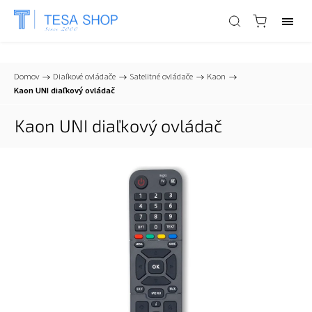
📞
+421 903 553 805
| ✉
info@tesa-systems.sk
Domov
/
Diaľkové ovládače
/
Satelitné ovládače
/
Kaon
/
Kaon UNI diaľkový ovládač
Kaon UNI diaľkový ovládač