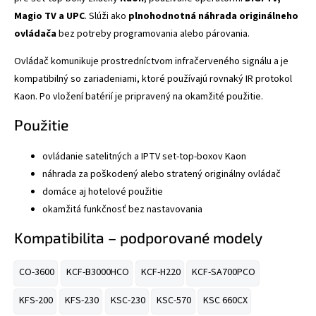
Magio TV a UPC
. Slúži ako
plnohodnotná náhrada originálneho
ovládača
bez potreby programovania alebo párovania.
Ovládač komunikuje prostredníctvom infračerveného signálu a je
kompatibilný so zariadeniami, ktoré používajú rovnaký IR protokol
Kaon. Po vložení batérií je pripravený na okamžité použitie.
Použitie
ovládanie satelitných a IPTV set-top-boxov Kaon
náhrada za poškodený alebo stratený originálny ovládač
domáce aj hotelové použitie
okamžitá funkčnosť bez nastavovania
Kompatibilita – podporované modely
CO-3600
KCF-B3000HCO
KCF-H220
KCF-SA700PCO
KFS-200
KFS-230
KSC-230
KSC-570
KSC 660CX