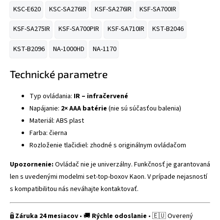
KSC-E620
KSC-SA276IR
KSF-SA276IR
KSF-SA700IR
KSF-SA275IR
KSF-SA700PIR
KSF-SA710IR
KST-B2046
KST-B2096
NA-1000HD
NA-1170
Technické parametre
Typ ovládania:
IR – infračervené
Napájanie:
2× AAA batérie
(nie sú súčasťou balenia)
Materiál: ABS plast
Farba: čierna
Rozloženie tlačidiel: zhodné s originálnym ovládačom
Upozornenie:
Ovládač nie je univerzálny. Funkčnosť je garantovaná
len s uvedenými modelmi set-top-boxov Kaon. V prípade nejasností
s kompatibilitou nás neváhajte kontaktovať.
🔒
Záruka 24 mesiacov
• 🚚
Rýchle odoslanie
• 🇪🇺 Overený