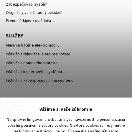
Zabezpečovací systém
Originálny vs. náhradný ovládač
Prenos údajov z ovládača
SLUŽBY
Meranie batérie elektromobilu
Inštalácia televíznej siete pre hotely
Inštalácia domového vrátnika
Inštalácia kamerového systému
Inštalácia zabezpečovacieho systému
TESA Shop CZ
TESA-SECURITY
Vážime si vaše súkromie
YouTube TESA Shop
Na správne fungovanie webu, analýzu návštevnosti a personalizáciu
obsahu používame súbory cookies. Niektoré cookies sú nevyhnutné
pre fungovanie stránky, iné používame iba s vaším súhlasom.