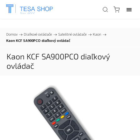
📞
+421 903 553 805
| ✉
info@tesa-systems.sk
Domov
/
Diaľkové ovládače
/
Satelitné ovládače
/
Kaon
/
Kaon KCF SA900PCO diaľkový ovládač
Kaon KCF SA900PCO diaľkový
ovládač