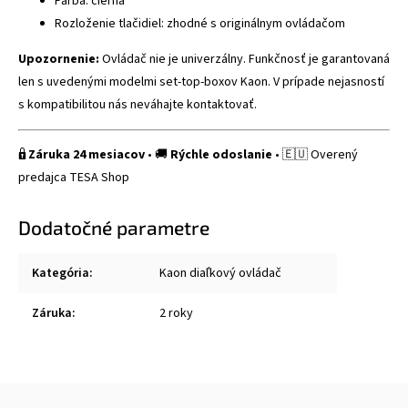
Farba: čierna
Rozloženie tlačidiel: zhodné s originálnym ovládačom
Upozornenie:
Ovládač nie je univerzálny. Funkčnosť je garantovaná
len s uvedenými modelmi set-top-boxov Kaon. V prípade nejasností
s kompatibilitou nás neváhajte kontaktovať.
🔒
Záruka 24 mesiacov
• 🚚
Rýchle odoslanie
• 🇪🇺 Overený
predajca TESA Shop
Dodatočné parametre
Kategória
:
Kaon diaľkový ovládač
Záruka
:
2 roky