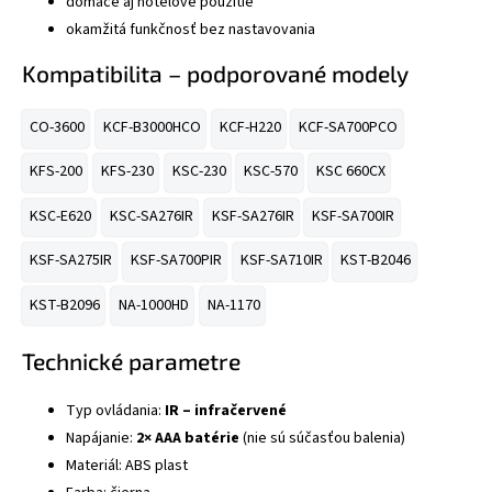
domáce aj hotelové použitie
okamžitá funkčnosť bez nastavovania
Kompatibilita – podporované modely
CO-3600
KCF-B3000HCO
KCF-H220
KCF-SA700PCO
KFS-200
KFS-230
KSC-230
KSC-570
KSC 660CX
KSC-E620
KSC-SA276IR
KSF-SA276IR
KSF-SA700IR
KSF-SA275IR
KSF-SA700PIR
KSF-SA710IR
KST-B2046
KST-B2096
NA-1000HD
NA-1170
Technické parametre
Typ ovládania:
IR – infračervené
Napájanie:
2× AAA batérie
(nie sú súčasťou balenia)
Materiál: ABS plast