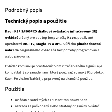
Podrobný popis
Technický popis a použitie
Kaon KSF SA900PCO diaľkový ovládač
je
infračervený (IR)
ovládač
určený pre set-top-boxy značky
Kaon
, používané
operátormi
DIGI TV, Magio TV a UPC
. Slúži ako
plnohodnotná
náhrada originálneho ovládača
bez potreby programovania
alebo párovania.
Ovládač komunikuje prostredníctvom infračerveného signálu a je
kompatibilný so zariadeniami, ktoré používajú rovnaký IR protokol
Kaon. Po vložení batérií je pripravený na okamžité použitie.
Použitie
ovládanie satelitných a IPTV set-top-boxov Kaon
náhrada za poškodený alebo stratený originálny ovládač