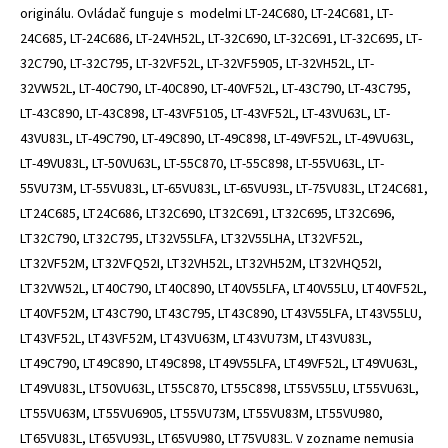
originálu. Ovládač funguje s modelmi LT-24C680, LT-24C681, LT-
24C685, LT-24C686, LT-24VH52L, LT-32C690, LT-32C691, LT-32C695, LT-
32C790, LT-32C795, LT-32VF52L, LT-32VF5905, LT-32VH52L, LT-
32VW52L, LT-40C790, LT-40C890, LT-40VF52L, LT-43C790, LT-43C795,
LT-43C890, LT-43C898, LT-43VF5105, LT-43VF52L, LT-43VU63L, LT-
43VU83L, LT-49C790, LT-49C890, LT-49C898, LT-49VF52L, LT-49VU63L,
LT-49VU83L, LT-50VU63L, LT-55C870, LT-55C898, LT-55VU63L, LT-
55VU73M, LT-55VU83L, LT-65VU83L, LT-65VU93L, LT-75VU83L, LT24C681,
LT24C685, LT24C686, LT32C690, LT32C691, LT32C695, LT32C696,
LT32C790, LT32C795, LT32V55LFA, LT32V55LHA, LT32VF52L,
LT32VF52M, LT32VFQ52I, LT32VH52L, LT32VH52M, LT32VHQ52I,
LT32VW52L, LT40C790, LT40C890, LT40V55LFA, LT40V55LU, LT40VF52L,
LT40VF52M, LT43C790, LT43C795, LT43C890, LT43V55LFA, LT43V55LU,
LT43VF52L, LT43VF52M, LT43VU63M, LT43VU73M, LT43VU83L,
LT49C790, LT49C890, LT49C898, LT49V55LFA, LT49VF52L, LT49VU63L,
LT49VU83L, LT50VU63L, LT55C870, LT55C898, LT55V55LU, LT55VU63L,
LT55VU63M, LT55VU6905, LT55VU73M, LT55VU83M, LT55VU980,
LT65VU83L, LT65VU93L, LT65VU980, LT75VU83L. V zozname nemusia