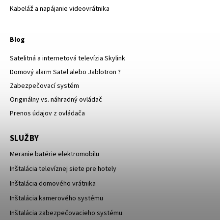
Kabeláž a napájanie videovrátnika
Blog
Satelitná a internetová televízia Skylink
Domový alarm Satel alebo Jablotron ?
Zabezpečovací systém
Originálny vs. náhradný ovládač
Prenos údajov z ovládača
SLUŽBY
Meranie batérie elektromobilu
Inštalácia televíznej siete pre hotely
Inštalácia domového vrátnika
Inštalácia kamerového systému
Inštalácia zabezpečovacieho systému