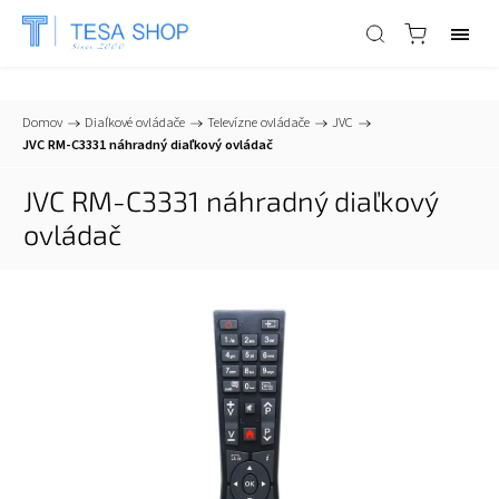
📞
+421 903 553 805
| ✉
info@tesa-systems.sk
Domov
/
Diaľkové ovládače
/
Televízne ovládače
/
JVC
/
JVC RM-C3331 náhradný diaľkový ovládač
JVC RM-C3331 náhradný diaľkový
ovládač