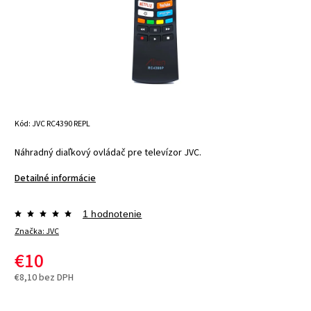
Kód:
JVC RC4390 REPL
Náhradný diaľkový ovládač pre televízor JVC.
Detailné informácie
1 hodnotenie
Značka:
JVC
€10
€8,10 bez DPH