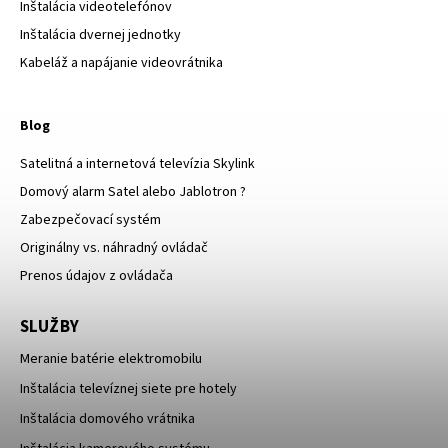
Inštalácia videotelefónov
Inštalácia dvernej jednotky
Kabeláž a napájanie videovrátnika
Blog
Satelitná a internetová televízia Skylink
Domový alarm Satel alebo Jablotron ?
Zabezpečovací systém
Originálny vs. náhradný ovládač
Prenos údajov z ovládača
SLUŽBY
Meranie batérie elektromobilu
Inštalácia televíznej siete pre hotely
Inštalácia domového vrátnika