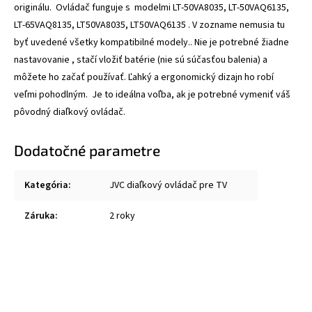
originálu. Ovládač funguje s modelmi LT-50VA8035, LT-50VAQ6135,
LT-65VAQ8135, LT50VA8035, LT50VAQ6135 . V zozname nemusia tu
byť uvedené všetky kompatibilné modely..
Nie je potrebné žiadne
nastavovanie , stačí vložiť batérie (nie sú súčasťou balenia) a
môžete ho začať používať. Ľahký a ergonomický dizajn ho robí
veľmi pohodlným. Je to ideálna voľba, ak je potrebné vymeniť váš
pôvodný diaľkový ovládač.
Dodatočné parametre
Kategória
:
JVC diaľkový ovládač pre TV
Záruka
:
2 roky