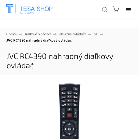
📞
+421 903 553 805
| ✉
info@tesa-systems.sk
Domov
/
Diaľkové ovládače
/
Televízne ovládače
/
JVC
/
JVC RC4390 náhradný diaľkový ovládač
JVC RC4390 náhradný diaľkový
ovládač