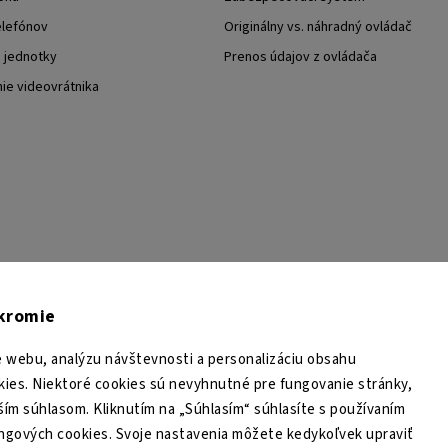
elefónov
Originálny vs. náhradný ovládač
j jednotky
Prenos údajov z ovládača
nie videovrátnika
TESA Shop CZ
TESA-SECURITY
YouTube TESA Shop
úkromie
 webu, analýzu návštevnosti a personalizáciu obsahu
ies. Niektoré cookies sú nevyhnutné pre fungovanie stránky,
ším súhlasom. Kliknutím na „Súhlasím“ súhlasíte s používaním
ingových cookies. Svoje nastavenia môžete kedykoľvek upraviť