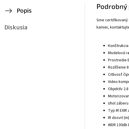
Podrobný 
Popis
Sme certifikovaný
Diskusia
kamier, kontaktujt
Konštrukcia
Modelová r
Prostredie 
Rozlíšenie 
Citlivosť či
Video kompr
Objektív 2.
Motorizovan
Uhol záberu
Typ IR EXIR 
IR dosvit (m
WDR 130db D