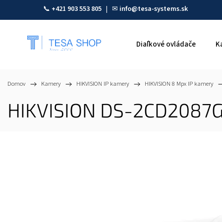
📞
+421 903 553 805
| ✉
info@tesa-systems.sk
Diaľkové ovládače
K
Domov
/
Kamery
/
HIKVISION IP kamery
/
HIKVISION 8 Mpx IP kamery
/
HIKVISION DS-2CD2087G