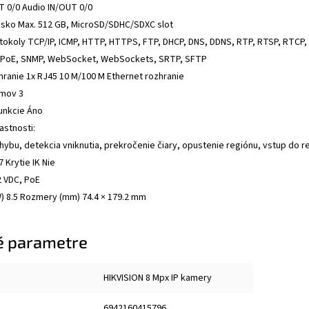
T 0/0 Audio IN/OUT 0/0
žisko Max. 512 GB, MicroSD/SDHC/SDXC slot
okoly TCP/IP, ICMP, HTTP, HTTPS, FTP, DHCP, DNS, DDNS, RTP, RTSP, RTCP, N
PPoE, SNMP, WebSocket, WebSockets, SRTP, SFTP
hranie 1x RJ45 10 M/100 M Ethernet rozhranie
amov 3
funkcie Áno
astnosti:
hybu, detekcia vniknutia, prekročenie čiary, opustenie regiónu, vstup do 
7 Krytie IK Nie
2 VDC, PoE
) 8.5 Rozmery (mm) 74.4 × 179.2 mm
é parametre
HIKVISION 8 Mpx IP kamery
6942160415796