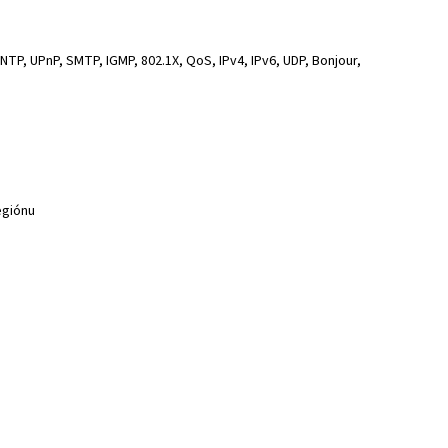
TP, UPnP, SMTP, IGMP, 802.1X, QoS, IPv4, IPv6, UDP, Bonjour,
regiónu