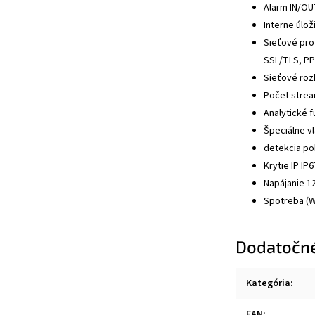
Alarm IN/OU
Interne úlo
Sieťové prot
SSL/TLS, P
Sieťové roz
Počet stre
Analytické 
Špeciálne vl
detekcia po
Krytie IP IP6
Napájanie 1
Spotreba (W
Dodatočn
Kategória
:
EAN
: