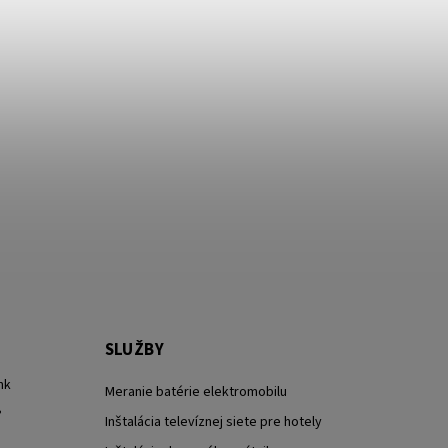
SLUŽBY
nk
Meranie batérie elektromobilu
?
Inštalácia televíznej siete pre hotely