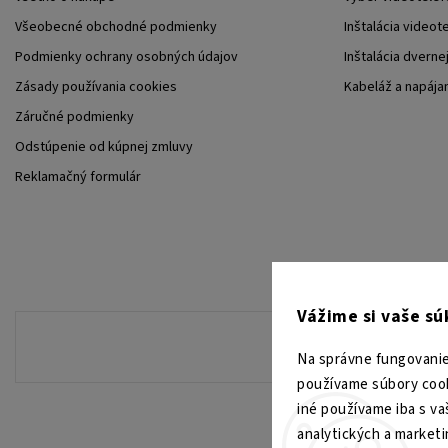
Všeobecné obchodné podmienky
Inštalácia videot
Podmienky ochrany osobných údajov
Inštalácia dverne
Zásady používania cookies
Kabeláž a napája
Záručné podmienky
Odstúpenie od kúpnej zmluvy
Reklamačný formulár
Vážime si vaše s
Na správne fungovanie
používame súbory cook
iné používame iba s va
analytických a market