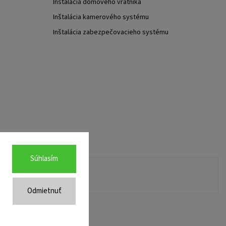
Inštalácia domového vrátnika
Inštalácia kamerového systému
Inštalácia zabezpečovacieho systému
Súhlasím
Odmietnuť