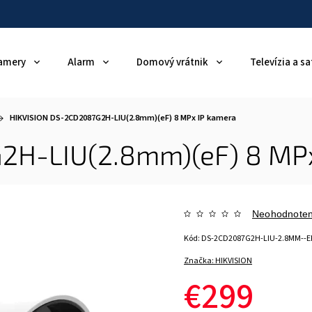
amery
Alarm
Domový vrátnik
Televízia a sa
HIKVISION DS-2CD2087G2H-LIU(2.8mm)(eF) 8 MPx IP kamera
2H-LIU(2.8mm)(eF) 8 MPx
Neohodnote
Kód:
DS-2CD2087G2H-LIU-2.8MM--E
Značka:
HIKVISION
€299