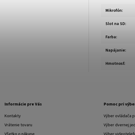
Mikrofón
:
Slot na SD
:
Farba
:
Napájanie
:
Hmotnosť
:
Informácie pre Vás
Pomoc pri výbe
Kontakty
Výber ovládača 
Vrátenie tovaru
Výber dvernej je
Všetko o nákupe
Výber videotelef