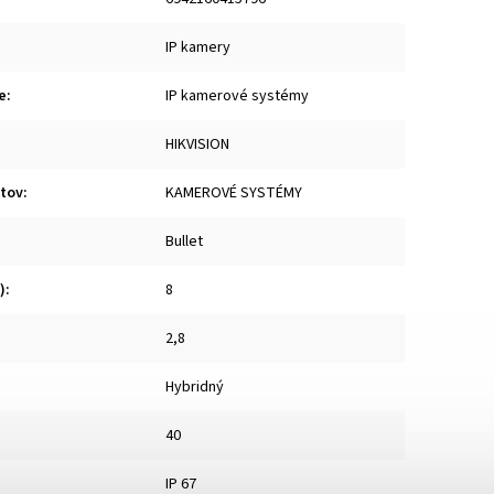
IP kamery
e
:
IP kamerové systémy
HIKVISION
tov
:
KAMEROVÉ SYSTÉMY
Bullet
)
:
8
2,8
Hybridný
40
IP 67