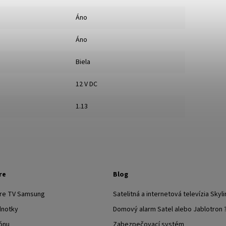
Áno
Áno
Biela
12 V DC
1.13
re
Blog
pre TV Samsung
Satelitná a internetová televízia Skyli
dnotky
Domový alarm Satel alebo Jablotron 
ónu
Zabezpečovací systém