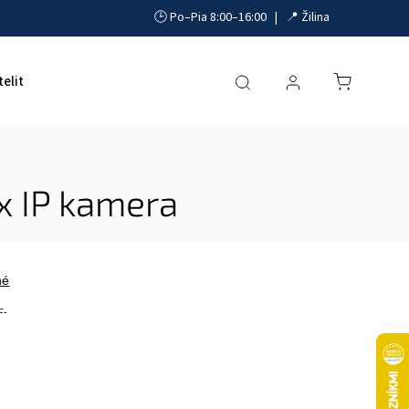
🕒 Po–Pia 8:00–16:00 | 📍 Žilina
telit
Akumulátory, UPS a zdroje
Parkovacie systémy
 IP kamera
né
F-