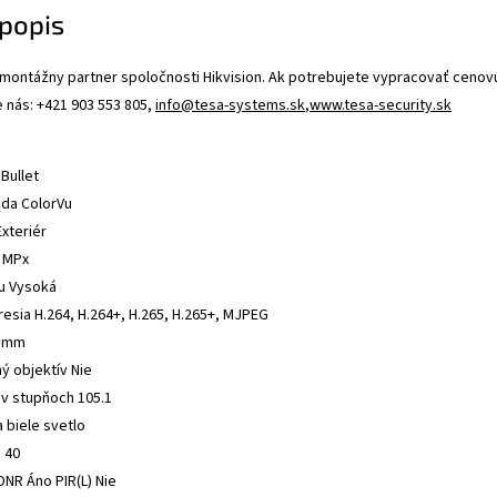
popis
 montážny partner spoločnosti Hikvision. Ak potrebujete vypracovať cen
e nás: +421 903 553 805,
info@tesa-systems.sk
,
www.tesa-security.sk
 Bullet
ada ColorVu
Exteriér
8 MPx
pu Vysoká
esia H.264, H.264+, H.265, H.265+, MJPEG
8 mm
ý objektív Nie
 v stupňoch 105.1
a biele svetlo
) 40
NR Áno PIR(L) Nie