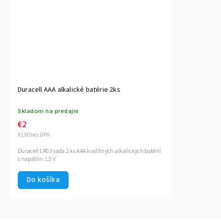
Duracell AAA alkalické batérie 2ks
Skladom na predajni
€2
€1,60 bez DPH
Duracell LR03 sada 2 ks AAA kvalitných alkalických batérií
s napätím 1,5 V
Do košíka