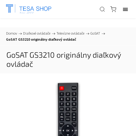
📞
+421 903 553 805
| ✉
info@tesa-systems.sk
Domov
/
Diaľkové ovládače
/
Televízne ovládače
/
GoSAT
/
GoSAT GS3210 originálny diaľkový ovládač
GoSAT GS3210 originálny diaľkový
ovládač