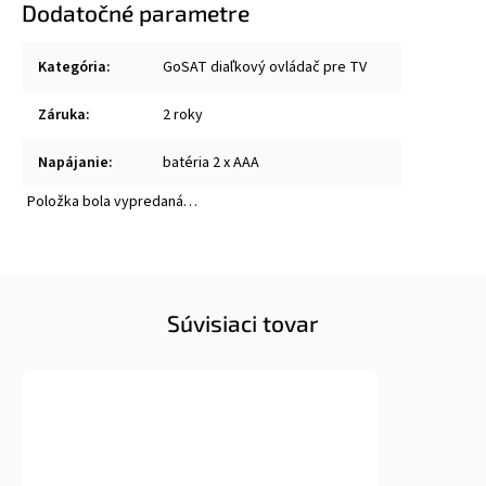
Dodatočné parametre
Kategória
:
GoSAT diaľkový ovládač pre TV
Záruka
:
2 roky
Napájanie
:
batéria 2 x AAA
Položka bola vypredaná…
Súvisiaci tovar