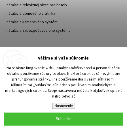
Inštalácia televíznej siete pre hotely
Inštalácia domového vrátnika
Inštalácia kamerového systému
Inštalácia zabezpečovacieho systému
TESA Shop CZ
TESA-SECURITY
Vážime si vaše súkromie
YouTube TESA Shop
Na správne fungovanie webu, analýzu návštevnosti a personalizáciu
obsahu používame súbory cookies. Niektoré cookies sú nevyhnutné
pre fungovanie stránky, iné používame iba s vaším súhlasom.
Kliknutím na „Súhlasím“ súhlasíte s používaním analytických a
marketingových cookies. Svoje nastavenia môžete kedykoľvek upraviť
alebo odvolať.
Nastavenie
Súhlasím
Copyright 2026
TESA Shop
. Všetky práva vyhradené.