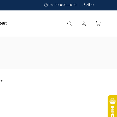
🕒 Po–Pia 8:00–16:00 | 📍 Žilina
telit
Akumulátory, UPS a zdroje
Parkovacie systémy
né