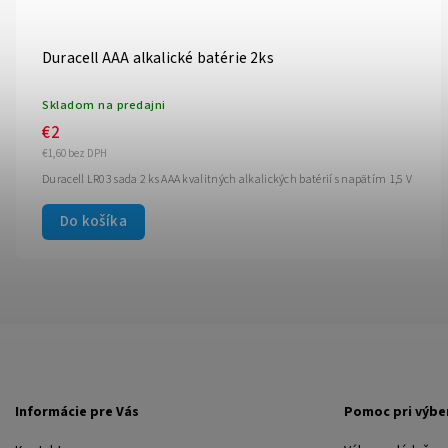
Duracell AAA alkalické batérie 2ks
Skladom na predajni
€2
€1,60 bez DPH
Duracell LR03 sada 2 ks AAA kvalitných alkalických batérií s napätím 1,5 V
Do košíka
Informácie pre Vás
Pomoc pri výbe