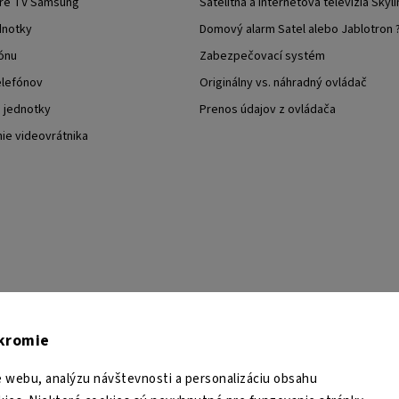
pre TV Samsung
Satelitná a internetová televízia Skyli
dnotky
Domový alarm Satel alebo Jablotron 
ónu
Zabezpečovací systém
elefónov
Originálny vs. náhradný ovládač
j jednotky
Prenos údajov z ovládača
nie videovrátnika
TESA Shop CZ
TESA-SECURITY
YouTube TESA Shop
úkromie
 webu, analýzu návštevnosti a personalizáciu obsahu