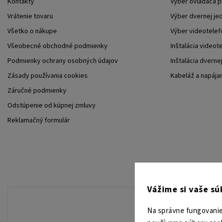
Kontakty
Výber ovládača 
Vrátenie tovaru
Výber dvernej je
Všetko o nákupe
Výber videotelef
Všeobecné obchodné podmienky
Inštalácia videot
Podmienky ochrany osobných údajov
Inštalácia dverne
Zásady používania cookies
Kabeláž a napája
Záručné podmienky
Odstúpenie od kúpnej zmluvy
Reklamačný formulár
Vážime si vaše s
Na správne fungovanie