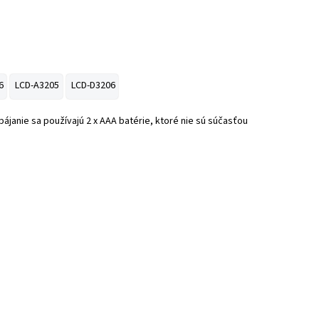
6
LCD-A3205
LCD-D3206
janie sa používajú 2 x AAA batérie, ktoré nie sú súčasťou