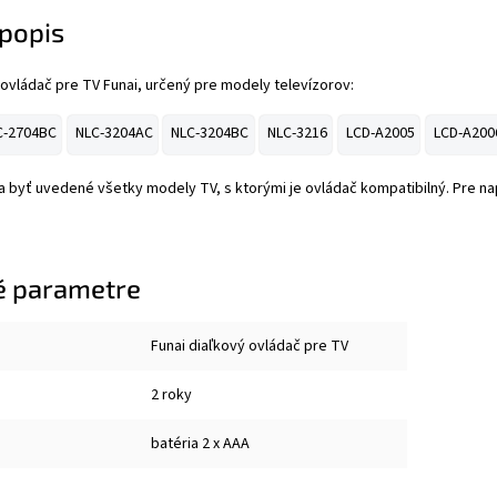
popis
ovládač pre TV Funai, určený pre modely televízorov:
C-2704BC
NLC-3204AC
NLC-3204BC
NLC-3216
LCD-A2005
LCD-A200
byť uvedené všetky modely TV, s ktorými je ovládač kompatibilný. Pre napá
é parametre
Funai diaľkový ovládač pre TV
2 roky
batéria 2 x AAA