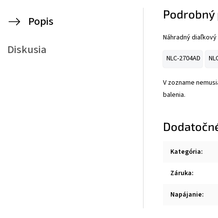
Podrobný 
Popis
Náhradný diaľkový 
Diskusia
NLC-2704AD
NL
V zozname nemusia 
balenia.
Dodatočn
Kategória
:
Záruka
:
Napájanie
: