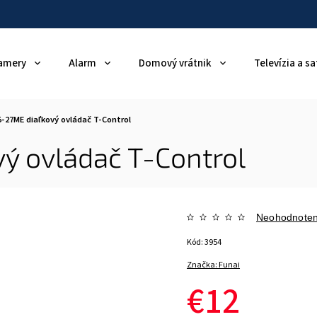
amery
Alarm
Domový vrátnik
Televízia a sa
5-27ME diaľkový ovládač T-Control
ý ovládač T-Control
Neohodnote
Kód:
3954
Značka:
Funai
€12