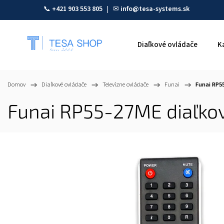
📞
+421 903 553 805
| ✉
info@tesa-systems.sk
Diaľkové ovládače
K
Domov
/
Diaľkové ovládače
/
Televízne ovládače
/
Funai
/
Funai RP5
Funai RP55-27ME diaľkov