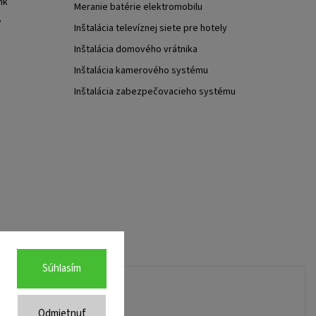
nk
Meranie batérie elektromobilu
?
Inštalácia televíznej siete pre hotely
Inštalácia domového vrátnika
Inštalácia kamerového systému
Inštalácia zabezpečovacieho systému
Súhlasím
Odmietnuť