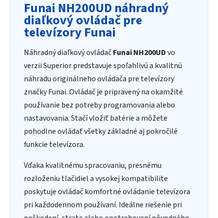
Funai NH200UD náhradný
diaľkový ovládač pre
televízory Funai
Náhradný diaľkový ovládač
Funai NH200UD
vo
verzii Superior predstavuje spoľahlivú a kvalitnú
náhradu originálneho ovládača pre televízory
značky Funai. Ovládač je pripravený na okamžité
používanie bez potreby programovania alebo
nastavovania. Stačí vložiť batérie a môžete
pohodlne ovládať všetky základné aj pokročilé
funkcie televízora.
Vďaka kvalitnému spracovaniu, presnému
rozloženiu tlačidiel a vysokej kompatibilite
poskytuje ovládač komfortné ovládanie televízora
pri každodennom používaní. Ideálne riešenie pri
poškodení, strate alebo opotrebovaní pôvodného