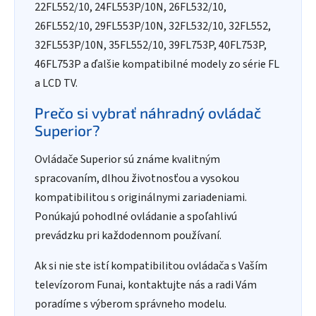
22FL552/10, 24FL553P/10N, 26FL532/10,
26FL552/10, 29FL553P/10N, 32FL532/10, 32FL552,
32FL553P/10N, 35FL552/10, 39FL753P, 40FL753P,
46FL753P a ďalšie kompatibilné modely zo série FL
a LCD TV.
Prečo si vybrať náhradný ovládač
Superior?
Ovládače Superior sú známe kvalitným
spracovaním, dlhou životnosťou a vysokou
kompatibilitou s originálnymi zariadeniami.
Ponúkajú pohodlné ovládanie a spoľahlivú
prevádzku pri každodennom používaní.
Ak si nie ste istí kompatibilitou ovládača s Vaším
televízorom Funai, kontaktujte nás a radi Vám
poradíme s výberom správneho modelu.