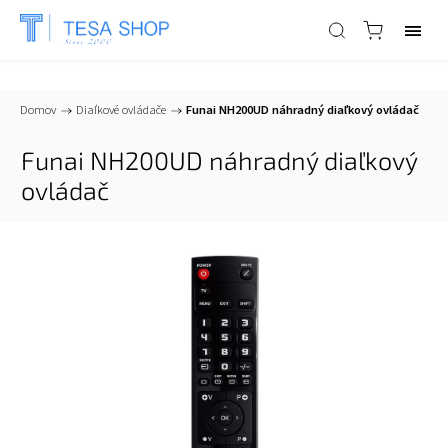
📞
+421 903 553 805
| ✉
info@tesa-systems.sk
Domov
/
Diaľkové ovládače
/
Funai NH200UD náhradný diaľkový ovládač
Funai NH200UD náhradný diaľkový
ovládač