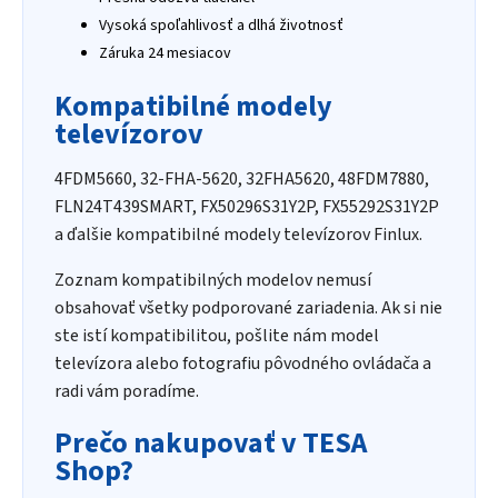
Vysoká spoľahlivosť a dlhá životnosť
Záruka 24 mesiacov
Kompatibilné modely
televízorov
4FDM5660, 32-FHA-5620, 32FHA5620, 48FDM7880,
FLN24T439SMART, FX50296S31Y2P, FX55292S31Y2P
a ďalšie kompatibilné modely televízorov Finlux.
Zoznam kompatibilných modelov nemusí
obsahovať všetky podporované zariadenia. Ak si nie
ste istí kompatibilitou, pošlite nám model
televízora alebo fotografiu pôvodného ovládača a
radi vám poradíme.
Prečo nakupovať v TESA
Shop?