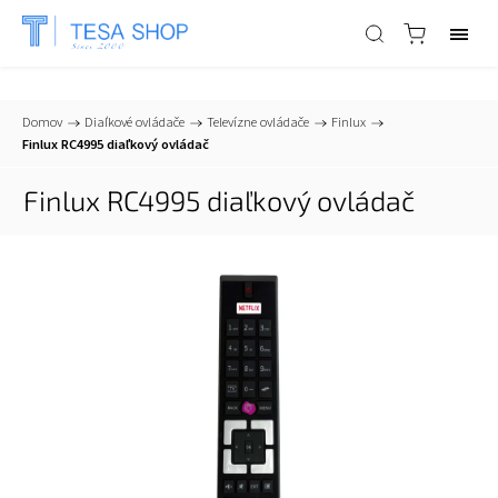
📞
+421 903 553 805
| ✉
info@tesa-systems.sk
Domov
/
Diaľkové ovládače
/
Televízne ovládače
/
Finlux
/
Finlux RC4995 diaľkový ovládač
Finlux RC4995 diaľkový ovládač