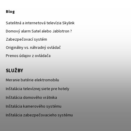
Blog
Satelitná a internetová televízia Skylink
Domový alarm Satel alebo Jablotron ?
Zabezpečovací systém
Originálny vs. náhradný ovládač
Prenos údajov z ovládača
SLUŽBY
Meranie batérie elektromobilu
Inštalácia televíznej siete pre hotely
Inštalácia domového vrátnika
Inštalácia kamerového systému
Inštalácia zabezpečovacieho systému