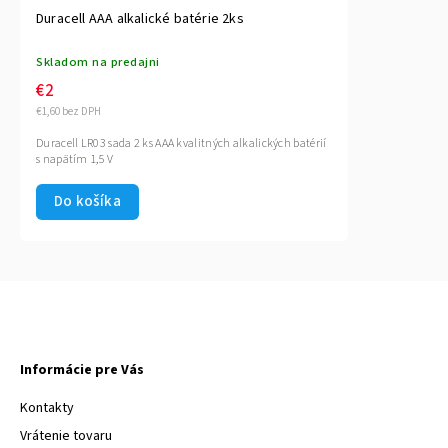
Duracell AAA alkalické batérie 2ks
Skladom na predajni
€2
€1,60 bez DPH
Duracell LR03 sada 2 ks AAA kvalitných alkalických batérií
s napätím 1,5 V
Do košíka
Informácie pre Vás
Kontakty
Vrátenie tovaru