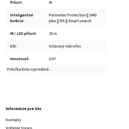
Prísvit
:
IR
Inteligentné
Perimeter Protection || SMD
funkcie
:
plus || IVS || Smart search
IR / LED přísvit
:
30 m
I/O
:
Vstavaný mikrofón
Hmotnosť
:
0.67
Položka bola vypredaná…
Informácie pre Vás
Kontakty
Vrátenie tovaru