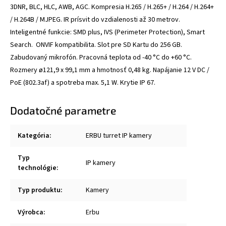
3DNR, BLC, HLC, AWB, AGC. Kompresia H.265 / H.265+ / H.264 / H.264+
/ H.264B / MJPEG. IR prísvit do vzdialenosti až 30 metrov.
Inteligentné funkcie: SMD plus, IVS (Perimeter Protection), Smart
Search. ONVIF kompatibilita. Slot pre SD Kartu do 256 GB.
Zabudovaný mikrofón. Pracovná teplota od -40 °C do +60 °C.
Rozmery ø121,9 x 99,1 mm a hmotnosť 0,48 kg. Napájanie 12 V DC /
PoE (802.3af) a spotreba max. 5,1 W. Krytie IP 67.
Dodatočné parametre
Kategória
:
ERBU turret IP kamery
Typ
IP kamery
technológie
:
Typ produktu
:
Kamery
Výrobca
:
Erbu