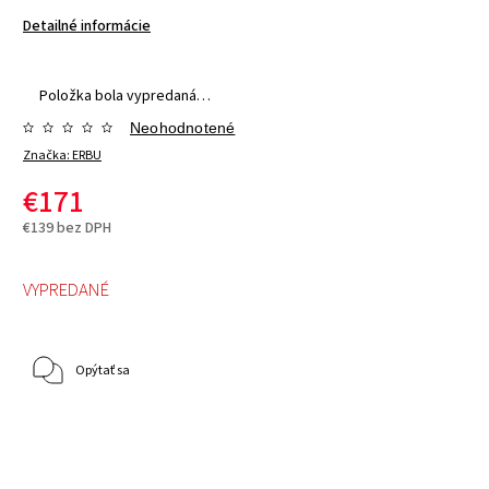
Detailné informácie
Položka bola vypredaná…
Neohodnotené
Značka:
ERBU
€171
€139 bez DPH
VYPREDANÉ
Opýtať sa