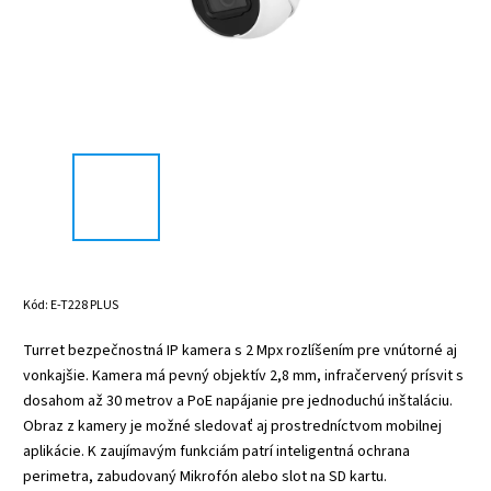
Kód:
E-T228 PLUS
Turret bezpečnostná IP kamera s 2 Mpx rozlíšením pre vnútorné aj
vonkajšie. Kamera má pevný objektív 2,8 mm, infračervený prísvit s
dosahom až 30 metrov a PoE napájanie pre jednoduchú inštaláciu.
Obraz z kamery je možné sledovať aj prostredníctvom mobilnej
aplikácie. K zaujímavým funkciám patrí inteligentná ochrana
perimetra, zabudovaný Mikrofón alebo slot na SD kartu.