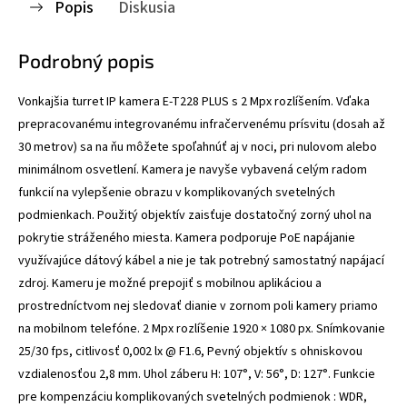
Popis
Diskusia
Podrobný popis
Vonkajšia turret IP kamera E-T228 PLUS s 2 Mpx rozlíšením. Vďaka
prepracovanému integrovanému infračervenému prísvitu (dosah až
30 metrov) sa na ňu môžete spoľahnúť aj v noci, pri nulovom alebo
minimálnom osvetlení. Kamera je navyše vybavená celým radom
funkcií na vylepšenie obrazu v komplikovaných svetelných
podmienkach. Použitý objektív zaisťuje dostatočný zorný uhol na
pokrytie stráženého miesta. Kamera podporuje PoE napájanie
využívajúce dátový kábel a nie je tak potrebný samostatný napájací
zdroj. Kameru je možné prepojiť s mobilnou aplikáciou a
prostredníctvom nej sledovať dianie v zornom poli kamery priamo
na mobilnom telefóne. 2 Mpx rozlíšenie 1920 × 1080 px. Snímkovanie
25/30 fps, citlivosť 0,002 lx @ F1.6, Pevný objektív s ohniskovou
vzdialenosťou 2,8 mm. Uhol záberu H: 107°, V: 56°, D: 127°. Funkcie
pre kompenzáciu komplikovaných svetelných podmienok : WDR,