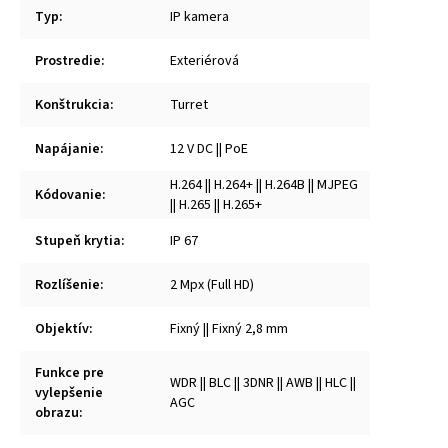
Typ
:
IP kamera
Prostredie
:
Exteriérová
Konštrukcia
:
Turret
Napájanie
:
12 V DC || PoE
H.264 || H.264+ || H.264B || MJPEG
Kódovanie
:
|| H.265 || H.265+
Stupeň krytia
:
IP 67
Rozlíšenie
:
2 Mpx (Full HD)
Objektív
:
Fixný || Fixný 2,8 mm
Funkce pre
WDR || BLC || 3DNR || AWB || HLC ||
vylepšenie
AGC
obrazu
: