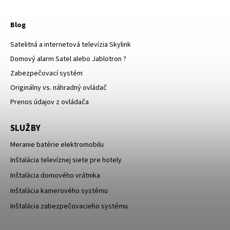
Blog
Satelitná a internetová televízia Skylink
Domový alarm Satel alebo Jablotron ?
Zabezpečovací systém
Originálny vs. náhradný ovládač
Prenos údajov z ovládača
SLUŽBY
Meranie batérie elektromobilu
Inštalácia televíznej siete pre hotely
Inštalácia domového vrátnika
Inštalácia kamerového systému
Inštalácia zabezpečovacieho systému