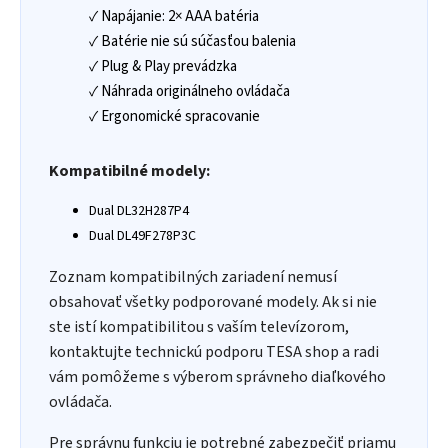
✓ Napájanie: 2× AAA batéria
✓ Batérie nie sú súčasťou balenia
✓ Plug & Play prevádzka
✓ Náhrada originálneho ovládača
✓ Ergonomické spracovanie
Kompatibilné modely:
Dual DL32H287P4
Dual DL49F278P3C
Zoznam kompatibilných zariadení nemusí
obsahovať všetky podporované modely. Ak si nie
ste istí kompatibilitou s vaším televízorom,
kontaktujte technickú podporu TESA shop a radi
vám pomôžeme s výberom správneho diaľkového
ovládača.
Pre správnu funkciu je potrebné zabezpečiť priamu