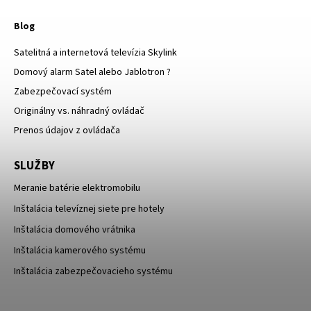
Blog
Satelitná a internetová televízia Skylink
Domový alarm Satel alebo Jablotron ?
Zabezpečovací systém
Originálny vs. náhradný ovládač
Prenos údajov z ovládača
SLUŽBY
Meranie batérie elektromobilu
Inštalácia televíznej siete pre hotely
Inštalácia domového vrátnika
Inštalácia kamerového systému
Inštalácia zabezpečovacieho systému