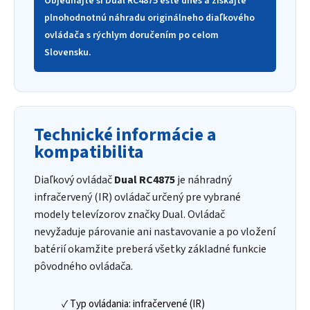
Objednajte si Dual RC4875 ešte dnes a získajte
plnohodnotnú náhradu originálneho diaľkového
ovládača s rýchlym doručením po celom
Slovensku.
Technické informácie a
kompatibilita
Diaľkový ovládač
Dual RC4875
je náhradný
infračervený (IR) ovládač určený pre vybrané
modely televízorov značky Dual. Ovládač
nevyžaduje párovanie ani nastavovanie a po vložení
batérií okamžite preberá všetky základné funkcie
pôvodného ovládača.
✓ Typ ovládania: infračervené (IR)