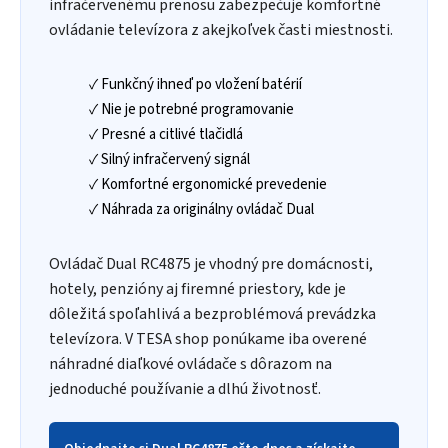
infračervenému prenosu zabezpečuje komfortné
ovládanie televízora z akejkoľvek časti miestnosti.
✓ Funkčný ihneď po vložení batérií
✓ Nie je potrebné programovanie
✓ Presné a citlivé tlačidlá
✓ Silný infračervený signál
✓ Komfortné ergonomické prevedenie
✓ Náhrada za originálny ovládač Dual
Ovládač Dual RC4875 je vhodný pre domácnosti,
hotely, penzióny aj firemné priestory, kde je
dôležitá spoľahlivá a bezproblémová prevádzka
televízora. V TESA shop ponúkame iba overené
náhradné diaľkové ovládače s dôrazom na
jednoduché používanie a dlhú životnosť.