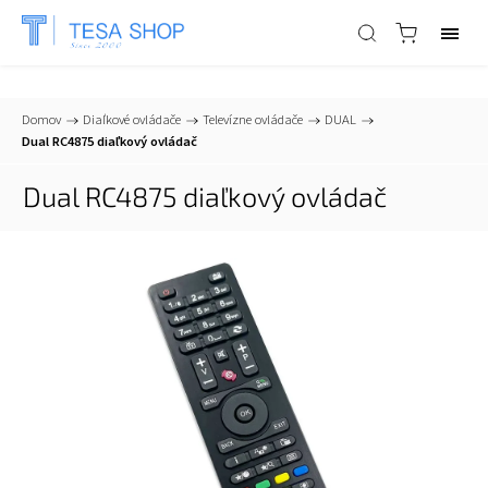
📞
+421 903 553 805
| ✉
info@tesa-systems.sk
Domov
/
Diaľkové ovládače
/
Televízne ovládače
/
DUAL
/
Dual RC4875 diaľkový ovládač
Dual RC4875 diaľkový ovládač