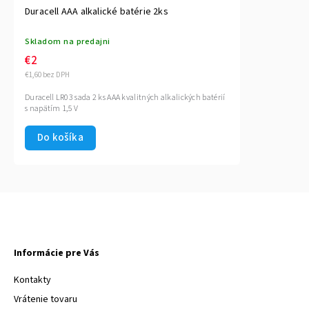
Duracell AAA alkalické batérie 2ks
Skladom na predajni
€2
€1,60 bez DPH
Duracell LR03 sada 2 ks AAA kvalitných alkalických batérií
s napätím 1,5 V
Do košíka
Informácie pre Vás
Kontakty
Vrátenie tovaru