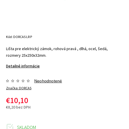
Kód:
DORCAS LR P
Lišta pre elektrický zámok, rohová pravá , dlhá, ocel, šedá,
rozmery 25x250x32mm.
Detailné informácie
Neohodnotené
Značka:
DORCAS
€10,10
€8,20 bez DPH
SKLADOM