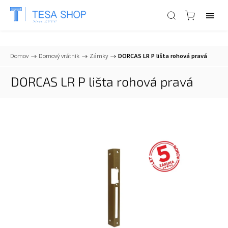
📞
+421 903 553 805
| ✉
info@tesa-systems.sk
Domov
/
Domový vrátnik
/
Zámky
/
DORCAS LR P lišta rohová pravá
DORCAS LR P lišta rohová pravá