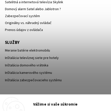
Satelitná a internetová televízia Skylink
Domový alarm Satel alebo Jablotron ?
Zabezpečovací systém
Originálny vs. náhradný ovládač
Prenos údajov z ovládača
SLUŽBY
Meranie batérie elektromobilu
Inštalácia televíznej siete pre hotely
Inštalácia domového vrátnika
Inštalácia kamerového systému
Inštalácia zabezpečovacieho systému
TESA Shop CZ
TESA-SECURITY
Vážime si vaše súkromie
YouTube TESA Shop