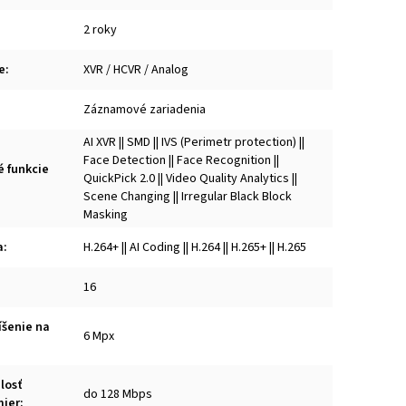
2 roky
e
:
XVR / HCVR / Analog
Záznamové zariadenia
AI XVR || SMD || IVS (Perimetr protection) ||
Face Detection || Face Recognition ||
é funkcie
QuickPick 2.0 || Video Quality Analytics ||
Scene Changing || Irregular Black Block
Masking
a
:
H.264+ || AI Coding || H.264 || H.265+ || H.265
16
íšenie na
6 Mpx
losť
do 128 Mbps
mier
: