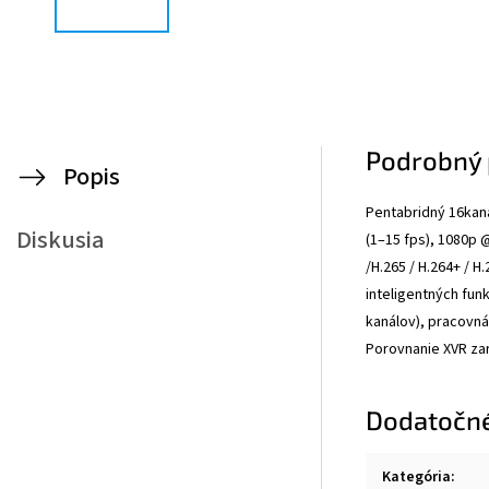
Podrobný 
Popis
Pentabridný 16kaná
Diskusia
(1–15 fps), 1080p 
/H.265 / H.264+ / H
inteligentných funk
kanálov), pracovná
Porovnanie XVR zar
Dodatočn
Kategória
: