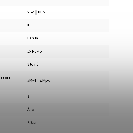
VGA || HDMI
IP
Dahua
1x RJ-45
Stolný
išenie
5M-N || 2 Mpx
2
Áno
2.855