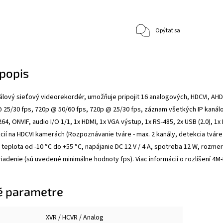
Opýtať sa
popis
lový sieťový videorekordér, umožňuje pripojit 16 analogových, HDCVI, AHD, 
@ 25/30 fps, 720p @ 50/60 fps, 720p @ 25/30 fps, záznam všetkých IP kaná
.264, ONVIF, audio I/O 1/1, 1x HDMI, 1x VGA výstup, 1x RS-485, 2x USB (2.0),
cií na HDCVI kamerách (Rozpoznávanie tváre - max. 2 kanály, detekcia tváre 
 teplota od -10 °C do +55 °C, napájanie DC 12 V / 4 A, spotreba 12 W, roz
iadenie (sú uvedené minimálne hodnoty fps). Viac informácií o rozlíšení 4M
é parametre
XVR / HCVR / Analog