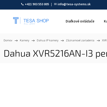
📞
+421 903 553 805
| ✉
info@tesa-systems.sk
Diaľkové ovládače
K
Domov
/
Kamery
/
Dahua IP kamery
/
Záznamové zariadenia
/
XVR
Dahua XVR5216AN-I3 pen