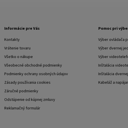
Informácie pre Vás
Pomoc pri výbe
Kontakty
Výber ovládača 
Vrátenie tovaru
Výber dvernej je
Všetko o nákupe
Výber videotelef
Všeobecné obchodné podmienky
Inštalácia videot
Podmienky ochrany osobných údajov
Inštalácia dverne
Zásady používania cookies
Kabeláž a napája
Záručné podmienky
Odstúpenie od kúpnej zmluvy
Reklamačný formulár