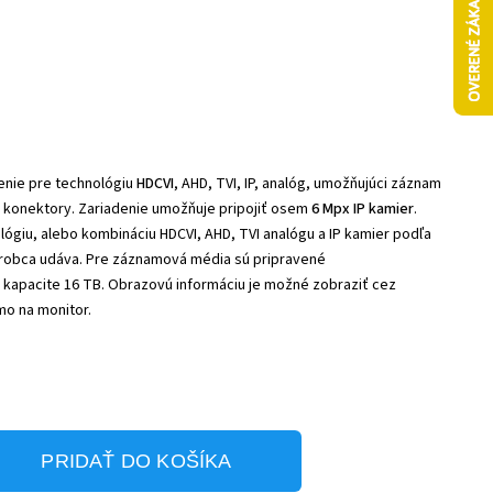
enie pre technológiu
HDCVI
, AHD, TVI, IP, analóg, umožňujúci záznam
 konektory. Zariadenie umožňuje pripojiť osem
6 Mpx IP kamier
.
ógiu, alebo kombináciu HDCVI, AHD, TVI analógu a IP kamier podľa
robca udáva. Pre záznamová média sú pripravené
 kapacite 16 TB. Obrazovú informáciu je možné zobraziť cez
mo na monitor.
PRIDAŤ DO KOŠÍKA