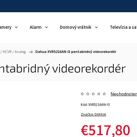
amery
Alarm
Domový vrátnik
Televízia a sa
 / HCVR / Analog
/
Dahua XVR5216AN-I3 pentabridný videorekordér
tabridný videorekordér
Neohodnote
Kód:
XVR5216AN-I3
Značka:
DAHUA
€517,80