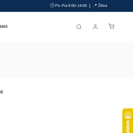
🕒 Po–Pia 8:00–16:00 | 📍 Žilina
telit
Akumulátory, UPS a zdroje
Parkovacie systémy
né