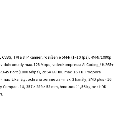
CVBS, TVI a 8 IP kamier, rozlíšenie 5M-N (1–10 fps), 4M-N/1080p
lov dohromady max. 128 Mbps, videokompresia AI Coding / H.265+
 1x RJ-45 Port (1000 Mbps), 2x SATA HDD max. 16 TB, Podpora
- max. 2 kanály, ochrana perimetra - max. 2 kanály, SMD plus - 16
mery Compact 1U, 357 × 289 × 53 mm, hmotnosť 1,56 kg bez HDD
-N.