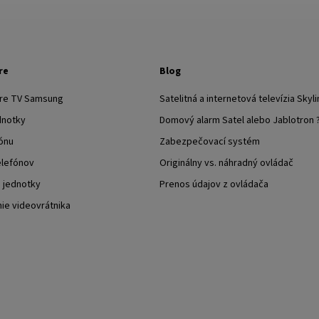
re
Blog
pre TV Samsung
Satelitná a internetová televízia Skyli
dnotky
Domový alarm Satel alebo Jablotron 
ónu
Zabezpečovací systém
elefónov
Originálny vs. náhradný ovládač
j jednotky
Prenos údajov z ovládača
nie videovrátnika