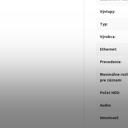
Výstupy
:
Typ
:
Výrobca
:
Ethernet
:
Prevedenie
:
Maximálne rozl
pre záznam
:
Počet HDD
:
Audio
:
Hmotnosť
: