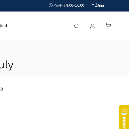
🕒 Po–Pia 8:00–16:00 | 📍 Žilina
telit
Akumulátory, UPS a zdroje
Parkovacie systémy
uly
né