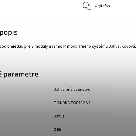
Opýtať sa
popis
 pod omietku, pre 3 moduly a rámik IP modulárneho systému Dahua, kovová, 
é parametre
Dahua príslušenstvo
TG:NDD VTOB112-V2
Dahua
0.66