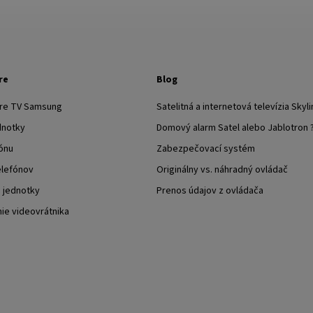
re
Blog
pre TV Samsung
Satelitná a internetová televízia Skyli
dnotky
Domový alarm Satel alebo Jablotron 
ónu
Zabezpečovací systém
elefónov
Originálny vs. náhradný ovládač
j jednotky
Prenos údajov z ovládača
nie videovrátnika