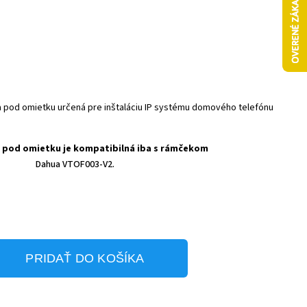
a pod omietku určená pre inštaláciu IP systému domového telefónu
 pod omietku je kompatibilná iba s rámčekom
Dahua VTOF003-V2.
PRIDAŤ DO KOŠÍKA