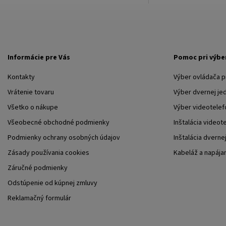
Informácie pre Vás
Pomoc pri výbe
Kontakty
Výber ovládača 
Vrátenie tovaru
Výber dvernej je
Všetko o nákupe
Výber videotelef
Všeobecné obchodné podmienky
Inštalácia videot
Podmienky ochrany osobných údajov
Inštalácia dverne
Zásady používania cookies
Kabeláž a napája
Záručné podmienky
Odstúpenie od kúpnej zmluvy
Reklamačný formulár