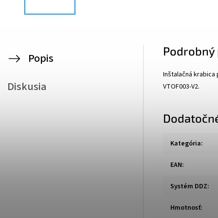
Podrobný 
Popis
Inštalačná krabica
Diskusia
VTOF003-V2.
Dodatočn
Kategória
:
EAN
:
Systém DDZ
:
Hmotnosť
: