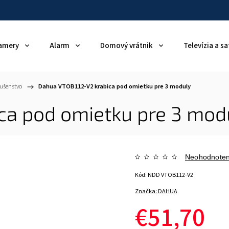
amery
Alarm
Domový vrátnik
Televízia a sa
ušenstvo
/
Dahua VTOB112-V2 krabica pod omietku pre 3 moduly
ca pod omietku pre 3 mod
Neohodnote
Kód:
NDD VTOB112-V2
Značka:
DAHUA
€51,70