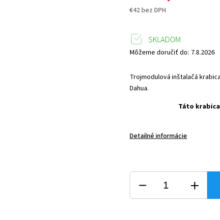
€42 bez DPH
SKLADOM
Môžeme doručiť do:
7.8.2026
Trojmodulová inštalačá krabic
Dahua.
Táto krabica
Detailné informácie