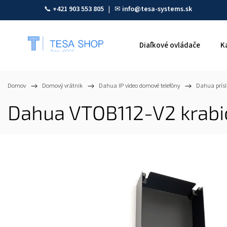
📞
+421 903 553 805
| ✉
info@tesa-systems.sk
Diaľkové ovládače
K
Domov
/
Domový vrátnik
/
Dahua IP video domové telefóny
/
Dahua prísl
Dahua VTOB112-V2 krabi