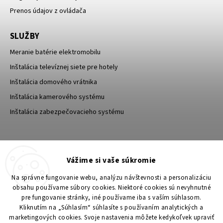
Prenos údajov z ovládača
SLUŽBY
Meranie batérie elektromobilu
Inštalácia televíznej siete pre hotely
Inštalácia domového vrátnika
Inštalácia kamerového systému
Inštalácia zabezpečovacieho systému
TESA Shop CZ
TESA-SECURITY
Vážime si vaše súkromie
YouTube TESA Shop
Na správne fungovanie webu, analýzu návštevnosti a personalizáciu
obsahu používame súbory cookies. Niektoré cookies sú nevyhnutné
pre fungovanie stránky, iné používame iba s vaším súhlasom.
Kliknutím na „Súhlasím“ súhlasíte s používaním analytických a
marketingových cookies. Svoje nastavenia môžete kedykoľvek upraviť