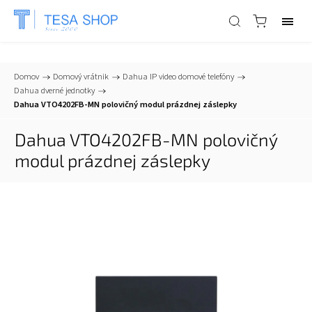
📞
+421 903 553 805
| ✉
info@tesa-systems.sk
Domov
/
Domový vrátnik
/
Dahua IP video domové telefóny
/
Dahua dverné jednotky
/
Dahua VTO4202FB-MN polovičný modul prázdnej záslepky
Dahua VTO4202FB-MN polovičný
modul prázdnej záslepky