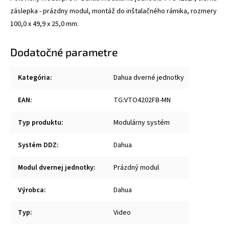
záslepka - prázdny modul, montáž do inštalačného rámika, rozmery
100,0 x 49,9 x 25,0 mm.
Dodatočné parametre
Kategória
:
Dahua dverné jednotky
EAN
:
TG:VTO4202FB-MN
Typ produktu
:
Modulárny systém
Systém DDZ
:
Dahua
Modul dvernej jednotky
:
Prázdný modul
Výrobca
:
Dahua
Typ
:
Video