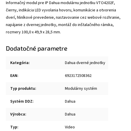
Informačný modul pre IP Dahua modulárnu jednotku VTO4202F,
čierny, indikácia LED vyvolania hovoru, komunikácie a otvorenia
dverí, hliníkové prevedenie, nastavovanie cez webové rozhranie,
napájanie z dvernej jednotky, montáž do inštalačného rámika,
rozmery 100,0 x 49,9 x 28,5 mm.
Dodatočné parametre
Kategória
:
Dahua dverné jednotky
EAN
:
6923172508362
Typ produktu
:
Modulárny systém
Systém DDZ
:
Dahua
Výrobca
:
Dahua
Typ
:
Video