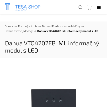
📞
+421 903 553 805
| ✉
info@tesa-systems.sk
Domov
/
Domový vrátnik
/
Dahua IP video domové telefóny
/
Dahua dverné jednotky
/
Dahua VTO4202FB-ML informačný modul s LED
Dahua VTO4202FB-ML informačný
modul s LED