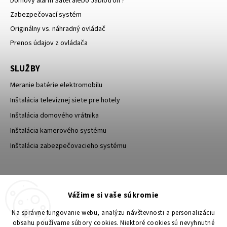
Domový alarm Satel alebo Jablotron ?
Zabezpečovací systém
Originálny vs. náhradný ovládač
Prenos údajov z ovládača
SLUŽBY
Meranie batérie elektromobilu
Inštalácia televíznej siete pre hotely
Inštalácia domového vrátnika
Inštalácia kamerového systému
Inštalácia zabezpečovacieho systému
TESA Shop CZ
TESA-SECURITY
Vážime si vaše súkromie
YouTube TESA Shop
Na správne fungovanie webu, analýzu návštevnosti a personalizáciu
obsahu používame súbory cookies. Niektoré cookies sú nevyhnutné