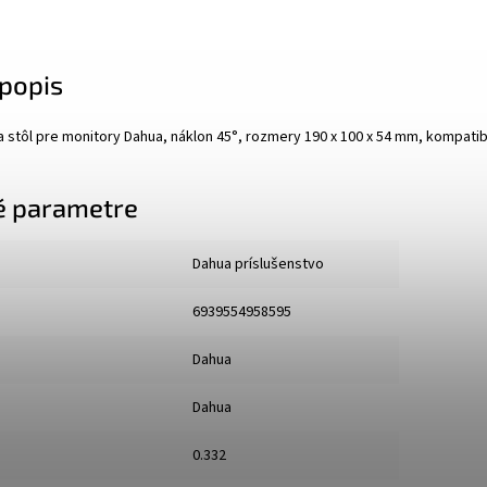
popis
na stôl pre monitory Dahua, náklon 45°, rozmery 190 x 100 x 54 mm, kompat
é parametre
Dahua príslušenstvo
6939554958595
Dahua
Dahua
0.332