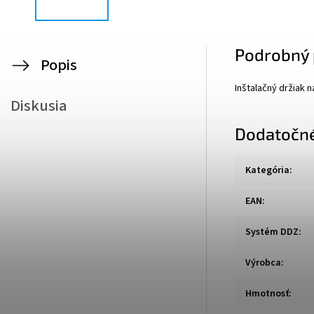
Podrobný 
Popis
Inštalačný držiak 
Diskusia
Dodatočn
Kategória
:
EAN
:
Systém DDZ
:
Výrobca
:
Hmotnosť
: