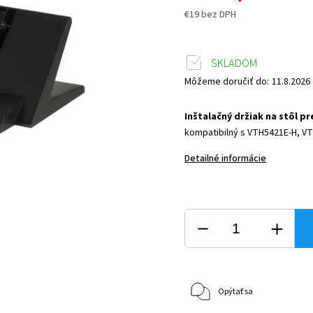
€19 bez DPH
SKLADOM
Môžeme doručiť do:
11.8.2026
Inštalačný držiak na stôl p
kompatibilný s VTH5421E-H, V
Detailné informácie
Opýtať sa