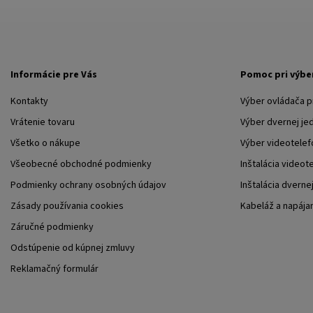
Informácie pre Vás
Pomoc pri výbe
Kontakty
Výber ovládača 
Vrátenie tovaru
Výber dvernej je
Všetko o nákupe
Výber videotelef
Všeobecné obchodné podmienky
Inštalácia videot
Podmienky ochrany osobných údajov
Inštalácia dverne
Zásady používania cookies
Kabeláž a napája
Záručné podmienky
Odstúpenie od kúpnej zmluvy
Reklamačný formulár