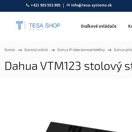
📞
+421 903 553 805
| ✉
info@tesa-systems.sk
Diaľkové ovládače
K
Domov
/
Domový vrátnik
/
Dahua IP video domové telefóny
/
Dahua prísl
Dahua VTM123 stolový st