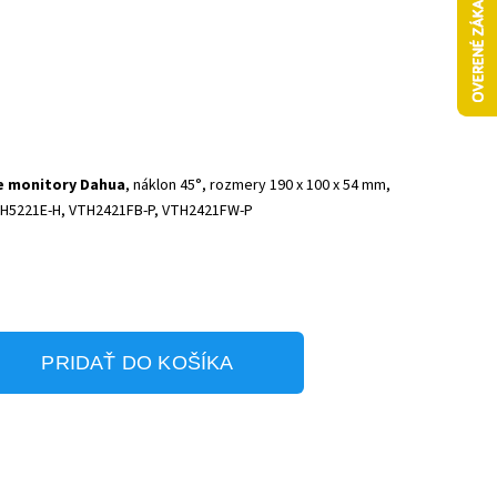
re monitory Dahua
, náklon 45°, rozmery 190 x 100 x 54 mm,
TH5221E-H, VTH2421FB-P, VTH2421FW-P
PRIDAŤ DO KOŠÍKA