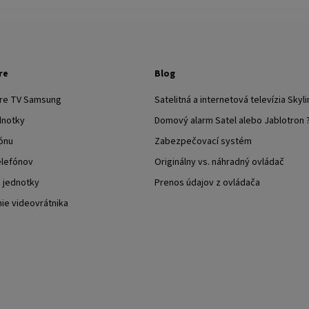
re
Blog
pre TV Samsung
Satelitná a internetová televízia Skyli
dnotky
Domový alarm Satel alebo Jablotron 
ónu
Zabezpečovací systém
elefónov
Originálny vs. náhradný ovládač
j jednotky
Prenos údajov z ovládača
nie videovrátnika