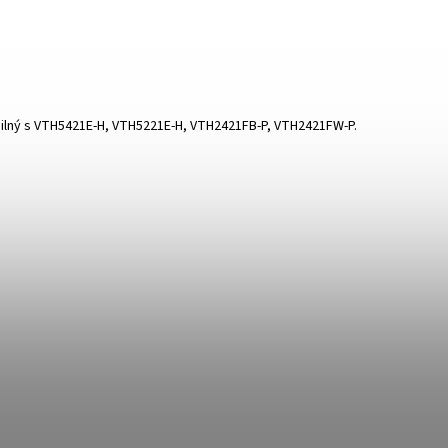
ibilný s VTH5421E-H, VTH5221E-H, VTH2421FB-P, VTH2421FW-P.