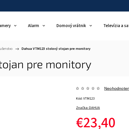
amery
Alarm
Domový vrátnik
Televízia a sa
ušenstvo
/
Dahua VTM123 stolový stojan pre monitory
ojan pre monitory
Neohodnote
Kód:
VTM123
Značka:
DAHUA
€23,40