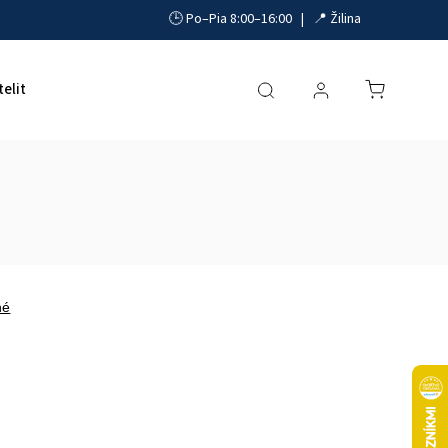
🕒 Po–Pia 8:00–16:00 | 📍 Žilina
telit
Akumulátory, UPS a zdroje
Parkovacie systémy
né