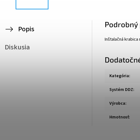
Podrobný 
Popis
Inštalačná krabica
Diskusia
Dodatočn
Kategória
:
Systém DDZ
:
Výrobca
:
Hmotnosť
: