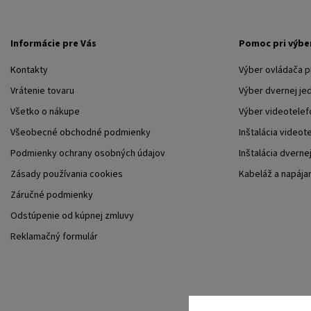
Informácie pre Vás
Pomoc pri výbe
Kontakty
Výber ovládača 
Vrátenie tovaru
Výber dvernej je
Všetko o nákupe
Výber videotelef
Všeobecné obchodné podmienky
Inštalácia videot
Podmienky ochrany osobných údajov
Inštalácia dverne
Zásady používania cookies
Kabeláž a napája
Záručné podmienky
Odstúpenie od kúpnej zmluvy
Reklamačný formulár