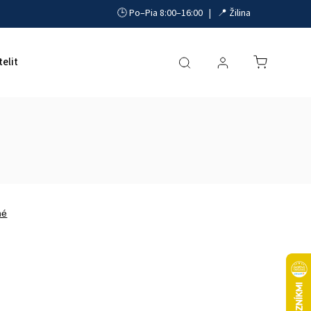
🕒 Po–Pia 8:00–16:00 | 📍 Žilina
telit
Akumulátory, UPS a zdroje
Parkovacie systémy
né