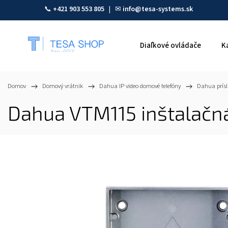
📞
+421 903 553 805
| ✉
info@tesa-systems.sk
Diaľkové ovládače
K
Domov
/
Domový vrátnik
/
Dahua IP video domové telefóny
/
Dahua prísl
Dahua VTM115 inštalačná