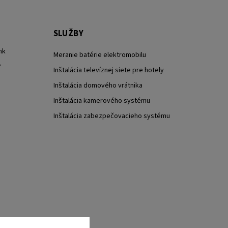
SLUŽBY
nk
Meranie batérie elektromobilu
?
Inštalácia televíznej siete pre hotely
Inštalácia domového vrátnika
Inštalácia kamerového systému
Inštalácia zabezpečovacieho systému