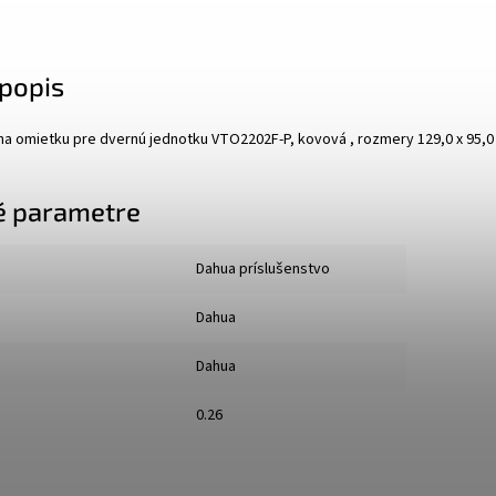
popis
 na omietku pre dvernú jednotku VTO2202F-P, kovová , rozmery 129,0 x 95,0
é parametre
Dahua príslušenstvo
Dahua
Dahua
0.26