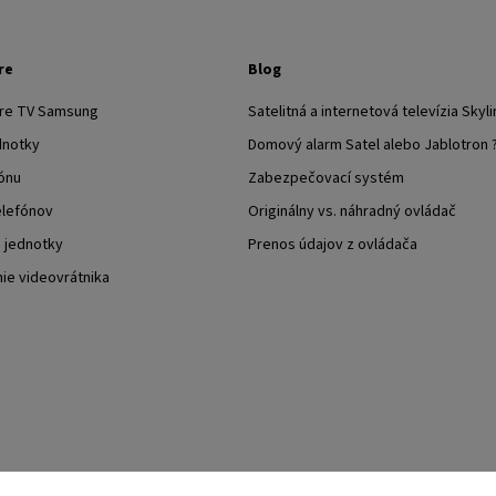
re
Blog
pre TV Samsung
Satelitná a internetová televízia Skyli
dnotky
Domový alarm Satel alebo Jablotron 
ónu
Zabezpečovací systém
elefónov
Originálny vs. náhradný ovládač
j jednotky
Prenos údajov z ovládača
nie videovrátnika
TESA Shop CZ
TESA-SECURITY
YouTube TESA Shop