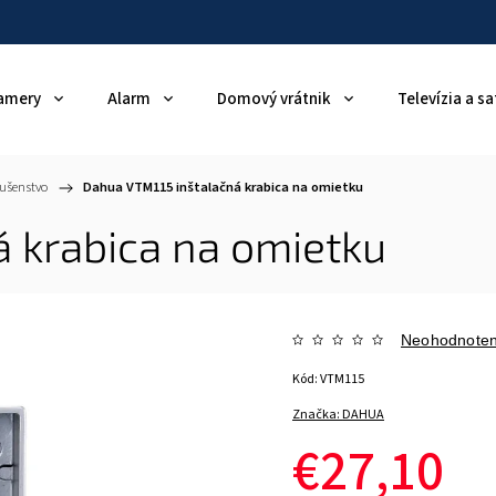
amery
Alarm
Domový vrátnik
Televízia a sa
ušenstvo
/
Dahua VTM115 inštalačná krabica na omietku
 krabica na omietku
Neohodnote
Kód:
VTM115
Značka:
DAHUA
€27,10