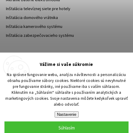
Meranie batérie elektromobilu
Inštalácia televíznej siete pre hotely
Inštalácia domového vrátnika
Inštalácia kamerového systému
Inštalácia zabezpečovacieho systému
TESA Shop CZ
TESA-SECURITY
Vážime si vaše súkromie
YouTube TESA Shop
Na správne fungovanie webu, analýzu návštevnosti a personalizáciu
obsahu používame súbory cookies. Niektoré cookies sú nevyhnutné
pre fungovanie stránky, iné používame iba s vaším súhlasom.
Kliknutím na „Súhlasím“ súhlasíte s používaním analytických a
marketingových cookies. Svoje nastavenia môžete kedykoľvek upraviť
alebo odvolať.
Nastavenie
Súhlasím
Copyright 2026
TESA Shop
. Všetky práva vyhradené.