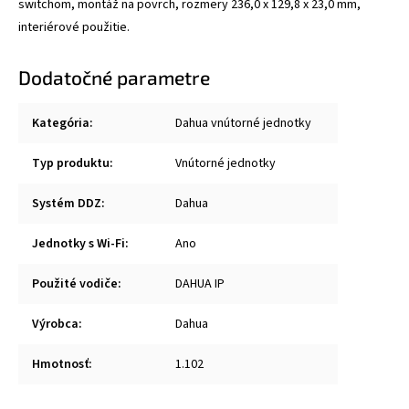
switchom, montáž na povrch, rozmery 236,0 x 129,8 x 23,0 mm,
interiérové použitie.
Dodatočné parametre
Kategória
:
Dahua vnútorné jednotky
Typ produktu
:
Vnútorné jednotky
Systém DDZ
:
Dahua
Jednotky s Wi-Fi
:
Ano
Použité vodiče
:
DAHUA IP
Výrobca
:
Dahua
Hmotnosť
:
1.102