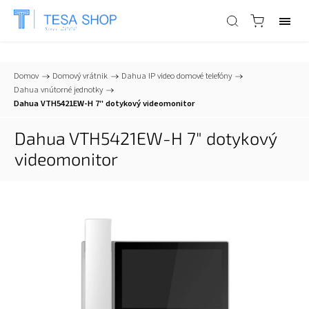
📞
+421 903 553 805
| ✉
info@tesa-systems.sk
Domov
/
Domový vrátnik
/
Dahua IP video domové telefóny
/
Dahua vnútorné jednotky
/
Dahua VTH5421EW-H 7" dotykový videomonitor
Dahua VTH5421EW-H 7" dotykový
videomonitor