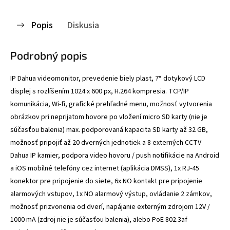
Popis
Diskusia
Podrobný popis
IP Dahua videomonitor, prevedenie biely plast, 7“ dotykový LCD
displej s rozlíšením 1024 x 600 px, H.264 kompresia. TCP/IP
komunikácia, Wi-fi, grafické prehľadné menu, možnosť vytvorenia
obrázkov pri neprijatom hovore po vložení micro SD karty (nie je
súčasťou balenia) max. podporovaná kapacita SD karty až 32 GB,
možnosť pripojiť až 20 dverných jednotiek a 8 externých CCTV
Dahua IP kamier, podpora video hovoru / push notifikácie na Android
a iOS mobilné telefóny cez internet (aplikácia DMSS), 1x RJ-45
konektor pre pripojenie do siete, 6x NO kontakt pre pripojenie
alarmových vstupov, 1x NO alarmový výstup, ovládanie 2 zámkov,
možnosť prizvonenia od dverí, napájanie externým zdrojom 12V /
1000 mA (zdroj nie je súčasťou balenia), alebo PoE 802.3af