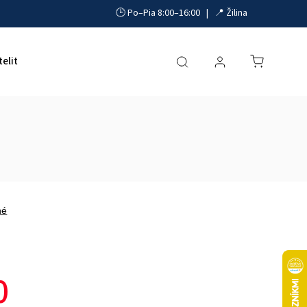
🕒 Po–Pia 8:00–16:00 | 📍 Žilina
telit
Akumulátory, UPS a zdroje
Parkovacie systémy
né
0