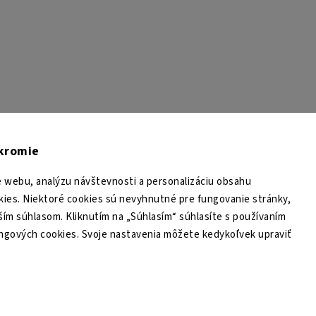
TESA Shop CZ
TESA-SECURITY
YouTube TESA Shop
úkromie
 webu, analýzu návštevnosti a personalizáciu obsahu
ies. Niektoré cookies sú nevyhnutné pre fungovanie stránky,
ším súhlasom. Kliknutím na „Súhlasím“ súhlasíte s používaním
ingových cookies. Svoje nastavenia môžete kedykoľvek upraviť
Copyright 2026
TESA Shop
. Všetky práva vyhradené.
Upraviť nastavenie cookies
Grafický návrh vytvořil a nakódoval
Shoptak.cz