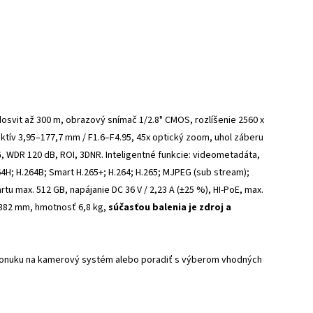
dosvit až 300 m, obrazový snímač 1/2.8" CMOS, rozlíšenie 2560 x
bjektív 3,95–177,7 mm / F1.6–F4.95, 45x optický zoom, uhol záberu
OG, WDR 120 dB, ROI, 3DNR. Inteligentné funkcie: videometadáta,
64H; H.264B; Smart H.265+; H.264; H.265; MJPEG (sub stream);
rtu max. 512 GB, napájanie DC 36 V / 2,23 A (±25 %), HI-PoE, max.
 382 mm, hmotnosť 6,8 kg,
súčasťou balenia je zdroj a
 ponuku na kamerový systém alebo poradiť s výberom vhodných