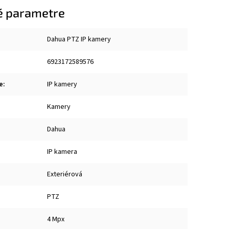
é parametre
Dahua PTZ IP kamery
6923172589576
e
:
IP kamery
Kamery
Dahua
IP kamera
Exteriérová
PTZ
4 Mpx