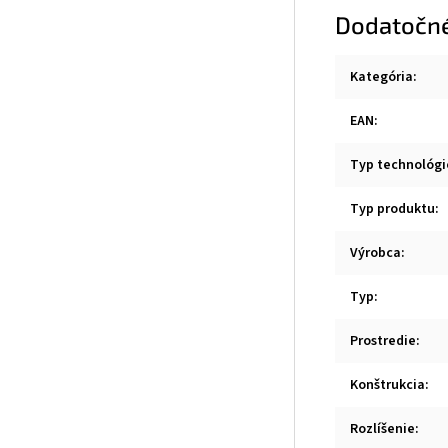
Dodatočn
Kategória
:
EAN
:
Typ technológi
Typ produktu
:
Výrobca
:
Typ
:
Prostredie
:
Konštrukcia
:
Rozlíšenie
: