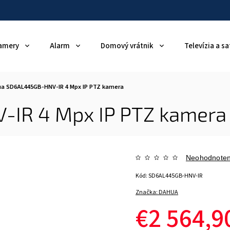
amery
Alarm
Domový vrátnik
Televízia a sa
a SD6AL445GB-HNV-IR 4 Mpx IP PTZ kamera
IR 4 Mpx IP PTZ kamera
Neohodnote
Kód:
SD6AL445GB-HNV-IR
Značka:
DAHUA
€2 564,9