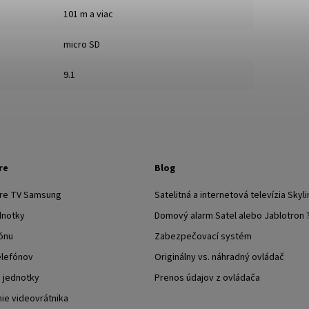
101 m a viac
micro SD
9.1
re
Blog
pre TV Samsung
Satelitná a internetová televízia Skyli
dnotky
Domový alarm Satel alebo Jablotron 
ónu
Zabezpečovací systém
elefónov
Originálny vs. náhradný ovládač
j jednotky
Prenos údajov z ovládača
nie videovrátnika