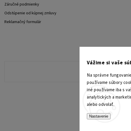
Záručné podmienky
Odstúpenie od kúpnej zmluvy
Reklamačný formulár
Vážime si vaše s
Na správne fungovanie
používame súbory cook
iné používame iba s va
analytických a market
alebo odvolať.
Nastavenie