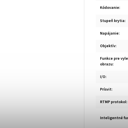
Kódovanie
:
Stupeň krytia
:
Napájanie
:
Objektív
:
Funkce pre vyl
obrazu
:
I/O
:
Prísvit
:
RTMP protokol
:
Inteligentné fu