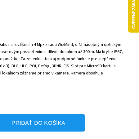
 Dahua s rozlíšením 4 Mpx z radu WizMind, s 45-násobným optickým
aserovým prisvietením s dlhým dosahom až 300 m. Má krytie IP67,
ie použitie. Za zmienku stoja aj podporné funkcie pre zlepšenie
0 dB), BLC, HLC, ROI, Defog, 3DNR, EIS. Slot pre MicroSD kartu s
pri lokálnom zázname priamo v kamere. Kamera obsahuje
PRIDAŤ DO KOŠÍKA