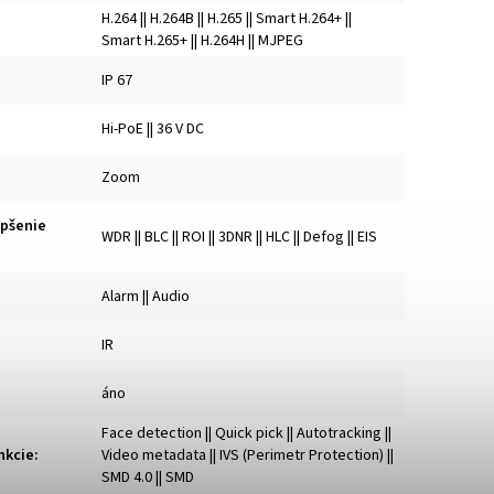
H.264 || H.264B || H.265 || Smart H.264+ ||
Smart H.265+ || H.264H || MJPEG
IP 67
Hi-PoE || 36 V DC
Zoom
epšenie
WDR || BLC || ROI || 3DNR || HLC || Defog || EIS
Alarm || Audio
IR
áno
Face detection || Quick pick || Autotracking ||
nkcie
:
Video metadata || IVS (Perimetr Protection) ||
SMD 4.0 || SMD