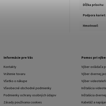
Dĺžka prísvitu
:
Podpora kariet
:
Hmotnosť
:
Informácie pre Vás
Pomoc pri výbe
Kontakty
Výber ovládača 
Vrátenie tovaru
Výber dvernej je
Všetko o nákupe
Výber videotelef
Všeobecné obchodné podmienky
Inštalácia videot
Podmienky ochrany osobných údajov
Inštalácia dverne
Zásady používania cookies
Kabeláž a napája