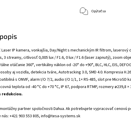
Opýtať sa
popis
Z Laser IP kamera, vonkajšia, Day/Night s mechanickým IR filtrom, laserový 
, 3 streamy, citlivosť 0,005 lux / F1.6, 0 lux / F1.6 (laser zapnutý), zoom o
ntálne otáčanie 360°, vertikálny náklon od -20° do +90°, BLC, HLC, EIS, DEF
osoby aj vozidla, detekcia tváre, Autotracking 3.0, SMD 4.0. Kompresia H.2
tibilná s ONVIF, alarm I/O 7/2, audio I/O 1/1, 1× RS-485, slot pre MicroSD ka
covná teplota od -40 °C do +70 °C, IP 67, podpora RTMP, rozmery ø239,8 ×
s redukciou.
 montážny partner spoločnosti Dahua. Ak potrebujete vypracovať cenovú
e nás: +421 903 553 805, info@tesa-systems.sk