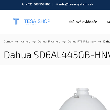
📞
+421 903 553 805
| ✉
info@tesa-systems.sk
Diaľkové ovládače
K
Domov
/
Kamery
/
Dahua IP kamery
/
Dahua PTZ IP kamery
/
Dahu
Dahua SD6AL445GB-HNV-