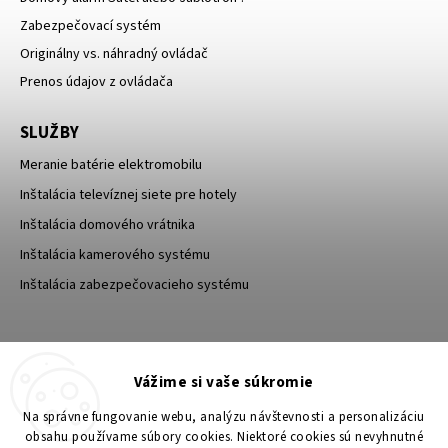
Zabezpečovací systém
Originálny vs. náhradný ovládač
Prenos údajov z ovládača
SLUŽBY
Meranie batérie elektromobilu
Inštalácia televíznej siete pre hotely
Inštalácia domového vrátnika
Inštalácia kamerového systému
Inštalácia zabezpečovacieho systému
TESA Shop CZ
TESA-SECURITY
Vážime si vaše súkromie
YouTube TESA Shop
Na správne fungovanie webu, analýzu návštevnosti a personalizáciu
obsahu používame súbory cookies. Niektoré cookies sú nevyhnutné