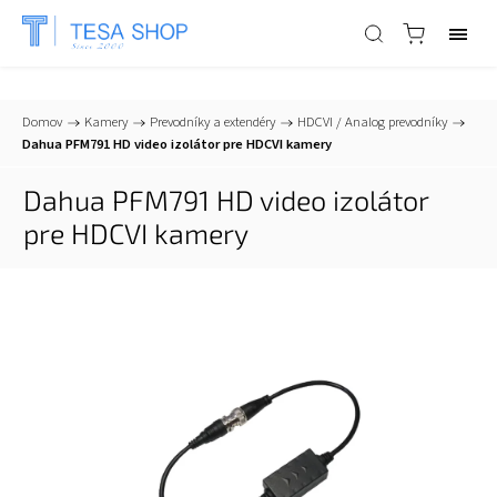
📞
+421 903 553 805
| ✉
info@tesa-systems.sk
Domov
/
Kamery
/
Prevodníky a extendéry
/
HDCVI / Analog prevodníky
/
Dahua PFM791 HD video izolátor pre HDCVI kamery
Dahua PFM791 HD video izolátor
pre HDCVI kamery