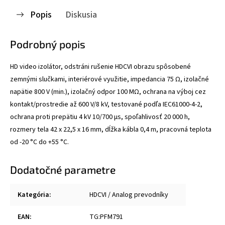
Popis
Diskusia
Podrobný popis
HD video izolátor, odstráni rušenie HDCVI obrazu spôsobené
zemnými slučkami, interiérové využitie, impedancia 75 Ω, izolačné
napätie 800 V (min.), izolačný odpor 100 MΩ, ochrana na výboj cez
kontakt/prostredie až 600 V/8 kV, testované podľa IEC61000-4-2,
ochrana proti prepätiu 4 kV 10/700 μs, spoľahlivosť 20 000 h,
rozmery tela 42 x 22,5 x 16 mm, dĺžka kábla 0,4 m, pracovná teplota
od -20 °C do +55 °C.
Dodatočné parametre
Kategória
:
HDCVI / Analog prevodníky
EAN
:
TG:PFM791