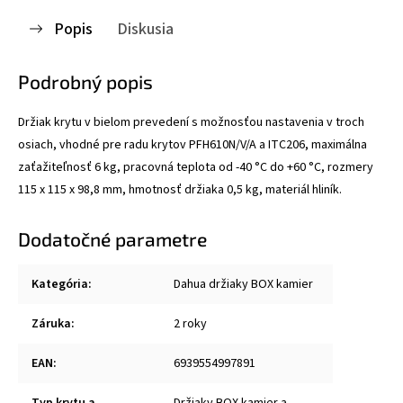
Popis
Diskusia
Podrobný popis
Držiak krytu v bielom prevedení s možnosťou nastavenia v troch
osiach, vhodné pre radu krytov PFH610N/V/A a ITC206, maximálna
zaťažiteľnosť 6 kg, pracovná teplota od -40 °C do +60 °C, rozmery
115 x 115 x 98,8 mm, hmotnosť držiaka 0,5 kg, materiál hliník.
Dodatočné parametre
Kategória
:
Dahua držiaky BOX kamier
Záruka
:
2 roky
EAN
:
6939554997891
Typ krytu a
Držiaky BOX kamier a