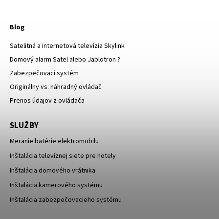
Blog
Satelitná a internetová televízia Skylink
Domový alarm Satel alebo Jablotron ?
Zabezpečovací systém
Originálny vs. náhradný ovládač
Prenos údajov z ovládača
SLUŽBY
Meranie batérie elektromobilu
Inštalácia televíznej siete pre hotely
Inštalácia domového vrátnika
Inštalácia kamerového systému
Inštalácia zabezpečovacieho systému