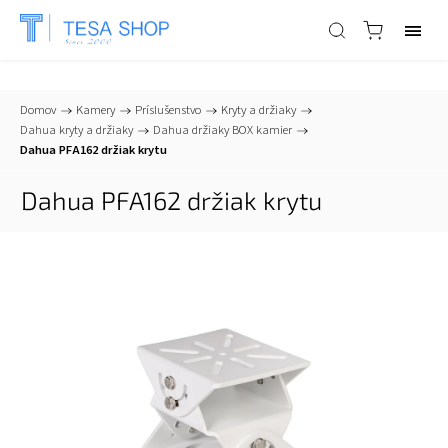
📞
+421 903 553 805
| ✉
info@tesa-systems.sk
Domov
/
Kamery
/
Príslušenstvo
/
Kryty a držiaky
/
Dahua kryty a držiaky
/
Dahua držiaky BOX kamier
/
Dahua PFA162 držiak krytu
Dahua PFA162 držiak krytu