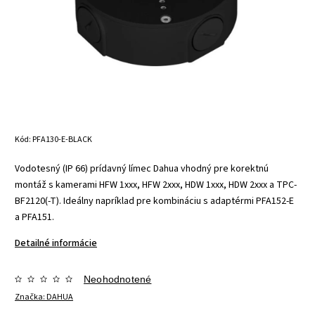
Kód:
PFA130-E-BLACK
Vodotesný (IP 66) prídavný límec Dahua vhodný pre korektnú
montáž s kamerami HFW 1xxx, HFW 2xxx, HDW 1xxx, HDW 2xxx a TPC-
BF2120(-T). Ideálny napríklad pre kombináciu s adaptérmi PFA152-E
a PFA151.
Detailné informácie
Neohodnotené
Značka:
DAHUA