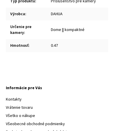
Typ produktu
:
Príslušenstvo pre kamery
Výrobca
:
DAHUA
Určenie pre
Dome || kompaktné
kamery
:
Hmotnosť
:
0.47
Informácie pre Vás
Kontakty
Vrátenie tovaru
Všetko o nákupe
Všeobecné obchodné podmienky