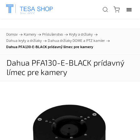
📞
+421 903 553 805
| ✉
info@tesa-systems.sk
Domov
/
Kamery
/
Príslušenstvo
/
Kryty a držiaky
/
Dahua kryty a držiaky
/
Dahua držiaky DOME a PTZ kamier
/
Dahua PFA130-E-BLACK prídavný límec pre kamery
Dahua PFA130-E-BLACK prídavný
límec pre kamery