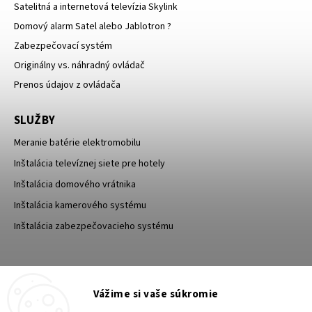
Satelitná a internetová televízia Skylink
Domový alarm Satel alebo Jablotron ?
Zabezpečovací systém
Originálny vs. náhradný ovládač
Prenos údajov z ovládača
SLUŽBY
Meranie batérie elektromobilu
Inštalácia televíznej siete pre hotely
Inštalácia domového vrátnika
Inštalácia kamerového systému
Inštalácia zabezpečovacieho systému
TESA Shop CZ
TESA-SECURITY
Vážime si vaše súkromie
YouTube TESA Shop