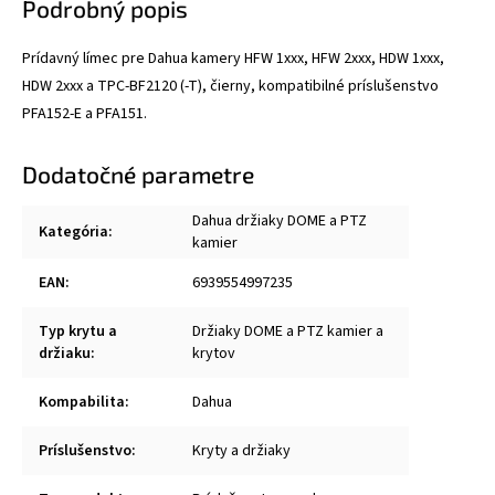
Podrobný popis
Prídavný límec pre Dahua kamery HFW 1xxx, HFW 2xxx, HDW 1xxx,
HDW 2xxx a TPC-BF2120 (-T), čierny, kompatibilné príslušenstvo
PFA152-E a PFA151.
Dodatočné parametre
Dahua držiaky DOME a PTZ
Kategória
:
kamier
EAN
:
6939554997235
Typ krytu a
Držiaky DOME a PTZ kamier a
držiaku
:
krytov
Kompabilita
:
Dahua
Príslušenstvo
:
Kryty a držiaky