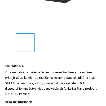
Kód:
NVR4432-EI
IP záznamové zariadenie Dahua zo série WizSense. Je možné
pripojiť až 32 kamier do rozlíšenia 16 Mpx a dáta ukladať na štyri
SATA III pevné disky, každý s maximálnou kapacitou 16 TB. K
dispozícii je množstvo videoanalytických funkcií vrátane podpory
ITC a PTZ kamier.
Detailné informácie