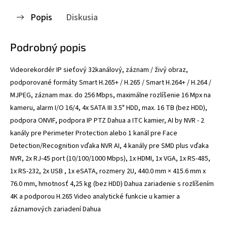
Popis
Diskusia
Podrobný popis
Videorekordér IP sieťový 32kanálový, záznam / živý obraz,
podporované formáty Smart H.265+ / H.265 / Smart H.264+ / H.264 /
MJPEG, záznam max. do 256 Mbps, maximálne rozlíšenie 16 Mpx na
kameru, alarm I/O 16/4, 4x SATA III 3.5" HDD, max. 16 TB (bez HDD),
podpora ONVIF, podpora IP PTZ Dahua a ITC kamier, AI by NVR - 2
kanály pre Perimeter Protection alebo 1 kanál pre Face
Detection/Recognition vďaka NVR AI, 4 kanály pre SMD plus vďaka
NVR, 2x RJ-45 port (10/100/1000 Mbps), 1x HDMI, 1x VGA, 1x RS-485,
1x RS-232, 2x USB , 1x eSATA, rozmery 2U, 440.0 mm × 415.6 mm x
76.0 mm, hmotnosť 4,25 kg (bez HDD) Dahua zariadenie s rozlíšením
4K a podporou H.265 Video analytické funkcie u kamier a
záznamových zariadení Dahua