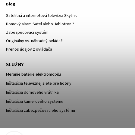
Blog
Satelitná a internetová televízia Skylink
Domový alarm Satel alebo Jablotron ?
Zabezpečovací systém
Originálny vs. náhradný ovládač
Prenos údajov z ovládača
SLUŽBY
Meranie batérie elektromobilu
Inštalácia televíznej siete pre hotely
Inštalácia domového vrátnika
Inštalácia kamerového systému
Inštalácia zabezpečovacieho systému