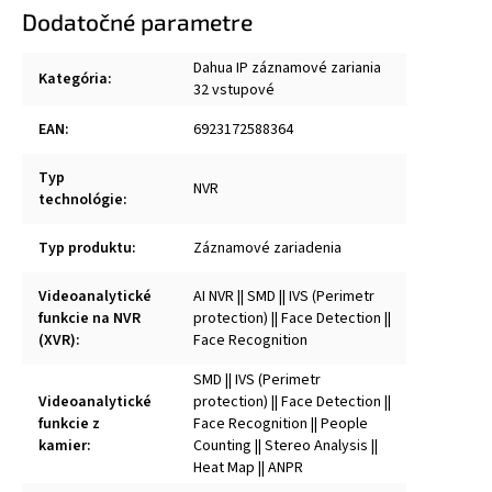
Dodatočné parametre
Dahua IP záznamové zariania
Kategória
:
32 vstupové
EAN
:
6923172588364
Typ
NVR
technológie
:
Typ produktu
:
Záznamové zariadenia
Videoanalytické
AI NVR || SMD || IVS (Perimetr
funkcie na NVR
protection) || Face Detection ||
(XVR)
:
Face Recognition
SMD || IVS (Perimetr
Videoanalytické
protection) || Face Detection ||
funkcie z
Face Recognition || People
kamier
:
Counting || Stereo Analysis ||
Heat Map || ANPR