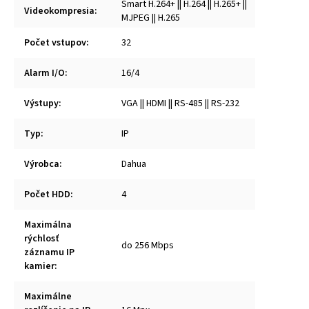
Smart H.264+ || H.264 || H.265+ ||
Videokompresia
:
MJPEG || H.265
Počet vstupov
:
32
Alarm I/O
:
16/4
Výstupy
:
VGA || HDMI || RS-485 || RS-232
Typ
:
IP
Výrobca
:
Dahua
Počet HDD
:
4
Maximálna
rýchlosť
do 256 Mbps
záznamu IP
kamier
:
Maximálne