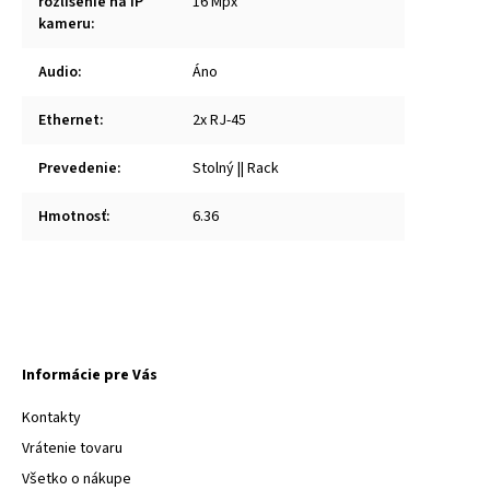
rozlíšenie na IP
16 Mpx
kameru
:
Audio
:
Áno
Ethernet
:
2x RJ-45
Prevedenie
:
Stolný || Rack
Hmotnosť
:
6.36
Informácie pre Vás
Kontakty
Vrátenie tovaru
Všetko o nákupe