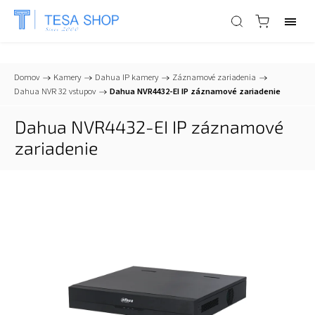
📞
+421 903 553 805
| ✉
info@tesa-systems.sk
Domov
/
Kamery
/
Dahua IP kamery
/
Záznamové zariadenia
/
Dahua NVR 32 vstupov
/
Dahua NVR4432-EI IP záznamové zariadenie
Dahua NVR4432-EI IP záznamové
zariadenie