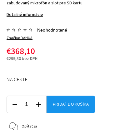
zabudovaný mikrofón a slot pre SD kartu.
Detailné informácie
Neohodnotené
Značka:
DAHUA
€368,10
€299,30 bez DPH
NA CESTE
PRIDAŤ DO KOŠÍKA
Opýtať sa