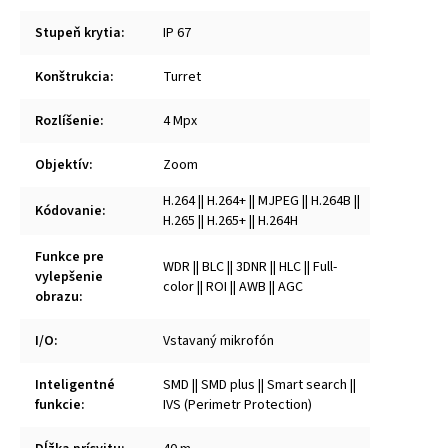
Stupeň krytia
:
IP 67
Konštrukcia
:
Turret
Rozlíšenie
:
4 Mpx
Objektív
:
Zoom
H.264 || H.264+ || MJPEG || H.264B ||
Kódovanie
:
H.265 || H.265+ || H.264H
Funkce pre
WDR || BLC || 3DNR || HLC || Full-
vylepšenie
color || ROI || AWB || AGC
obrazu
:
I/O
:
Vstavaný mikrofón
Inteligentné
SMD || SMD plus || Smart search ||
funkcie
:
IVS (Perimetr Protection)