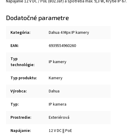
Napájanie 12 V DC / PoE (802.3af) a spotreba max. 9,3 W, Krytie IP 67.
Dodatočné parametre
Kategória
:
Dahua 4 Mpx IP kamery
EAN
:
6939554960260
Typ
IP kamery
technológie
:
Typ produktu
:
Kamery
Výrobca
:
Dahua
Typ
:
IP kamera
Prostredie
:
Exteriérová
Napájanie
:
12 V DC || PoE