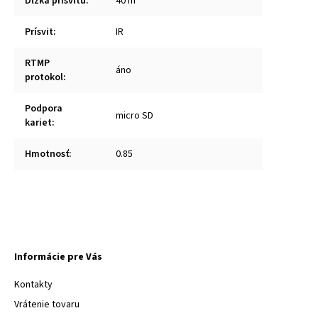
Dĺžka prísvitu
:
40 m
Prísvit
:
IR
RTMP
áno
protokol
:
Podpora
micro SD
kariet
:
Hmotnosť
:
0.85
Informácie pre Vás
Kontakty
Vrátenie tovaru