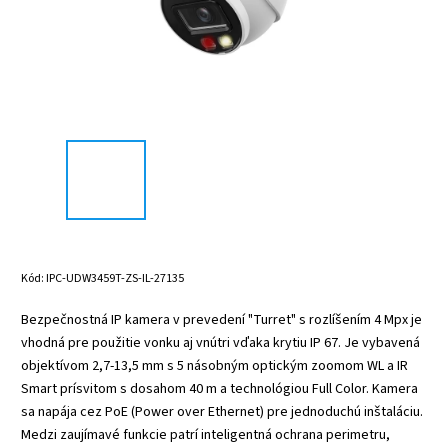
Kód:
IPC-UDW3459T-ZS-IL-27135
Bezpečnostná IP kamera v prevedení "Turret" s rozlíšením 4 Mpx je
vhodná pre použitie vonku aj vnútri vďaka krytiu IP 67. Je vybavená
objektívom 2,7-13,5 mm s 5 násobným optickým zoomom WL a IR
Smart prísvitom s dosahom 40 m a technológiou Full Color. Kamera
sa napája cez PoE (Power over Ethernet) pre jednoduchú inštaláciu.
Medzi zaujímavé funkcie patrí inteligentná ochrana perimetru,