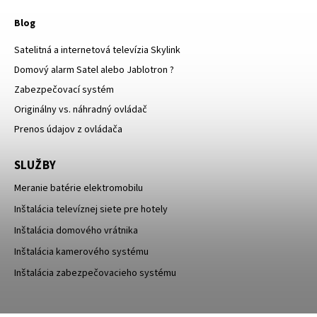
Blog
Satelitná a internetová televízia Skylink
Domový alarm Satel alebo Jablotron ?
Zabezpečovací systém
Originálny vs. náhradný ovládač
Prenos údajov z ovládača
SLUŽBY
Meranie batérie elektromobilu
Inštalácia televíznej siete pre hotely
Inštalácia domového vrátnika
Inštalácia kamerového systému
Inštalácia zabezpečovacieho systému