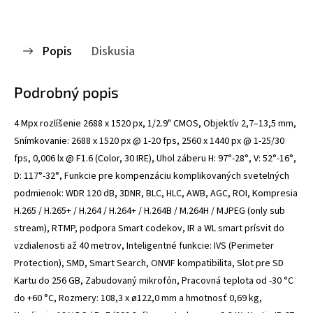
Popis
Diskusia
Podrobný popis
4 Mpx rozlíšenie 2688 x 1520 px, 1/2.9" CMOS, Objektív 2,7–13,5 mm,
Snímkovanie: 2688 x 1520 px @ 1-20 fps, 2560 x 1440 px @ 1-25/30
fps, 0,006 lx @ F1.6 (Color, 30 IRE), Uhol záberu H: 97°-28°, V: 52°-16°,
D: 117°-32°, Funkcie pre kompenzáciu komplikovaných svetelných
podmienok: WDR 120 dB, 3DNR, BLC, HLC, AWB, AGC, ROI, Kompresia
H.265 / H.265+ / H.264 / H.264+ / H.264B / M.264H / MJPEG (only sub
stream), RTMP, podpora Smart codekov, IR a WL smart prísvit do
vzdialenosti až 40 metrov, Inteligentné funkcie: IVS (Perimeter
Protection), SMD, Smart Search, ONVIF kompatibilita, Slot pre SD
Kartu do 256 GB, Zabudovaný mikrofón, Pracovná teplota od -30 °C
do +60 °C, Rozmery: 108,3 x ø122,0 mm a hmotnosť 0,69 kg,