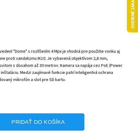
edení "Dome" s rozlíšením 4 Mpx je vhodná pre použitie vonku aj
rane proti vandalizmu IK10. Je vybavená objektívom 2,8 mm,
ísvitom s dosahom až 30 metrov. Kamera sa napája cez PoE (Power
inštaláciu. Medzi zaujímavé funkcie patrí inteligentná ochrana
dovaný mikrofón a slot pre SD kartu.
PRIDAŤ DO KOŠÍKA