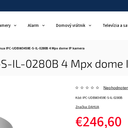
amery
Alarm
Domový vrátnik
Televízia a sa
hua IPC-UDBW3459E-S-IL-0280B 4 Mpx dome IP kamera
-IL-0280B 4 Mpx dome 
Neohodnote
Kód:
IPC-UDBW3459E-S-IL-0280B
Značka:
DAHUA
€246,60