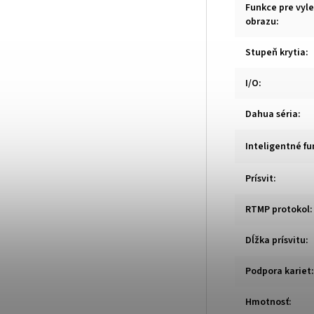
Funkce pre vyl
obrazu
:
Stupeň krytia
:
I/O
:
Dahua séria
:
Inteligentné fu
Prísvit
:
RTMP protokol
:
Dĺžka prísvitu
:
Podpora kariet
:
Hmotnosť
: