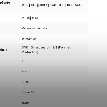
epšenie
WDR || BLC || 3DNR || AWB || HLC || ROI || AGC
IK 10 || IP 67
Vstavaný mikrofón
WizSense
SMD || Smart search || IVS (Perimetr
nkcie
:
Protection)
IR
áno
30 m
micro SD
0.505