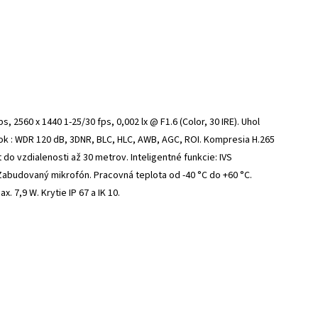
, 2560 x 1440 1-25/30 fps, 0,002 lx @ F1.6 (Color, 30 IRE). Uhol
ok : WDR 120 dB, 3DNR, BLC, HLC, AWB, AGC, ROI. Kompresia H.265
t do vzdialenosti až 30 metrov. Inteligentné funkcie: IVS
 Zabudovaný mikrofón. Pracovná teplota od -40 °C do +60 °C.
 7,9 W. Krytie IP 67 a IK 10.