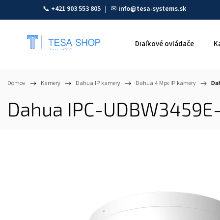
📞
+421 903 553 805
| ✉
info@tesa-systems.sk
Diaľkové ovládače
K
Domov
/
Kamery
/
Dahua IP kamery
/
Dahua 4 Mpx IP kamery
/
Da
Dahua IPC-UDBW3459E-S