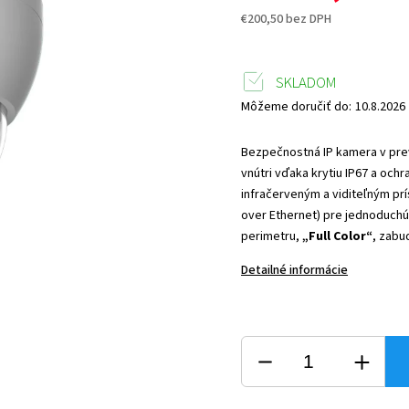
€200,50 bez DPH
SKLADOM
Môžeme doručiť do:
10.8.2026
Bezpečnostná IP kamera v prev
vnútri vďaka krytiu IP67 a och
infračerveným a viditeľným pr
over Ethernet) pre jednoduchú 
perimetru,
„Full Color“
, zabu
Detailné informácie