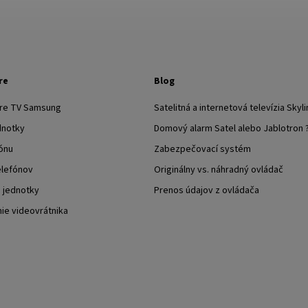
re
Blog
pre TV Samsung
Satelitná a internetová televízia Skyli
dnotky
Domový alarm Satel alebo Jablotron 
ónu
Zabezpečovací systém
elefónov
Originálny vs. náhradný ovládač
j jednotky
Prenos údajov z ovládača
nie videovrátnika