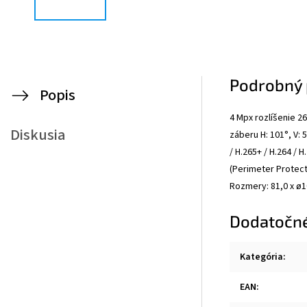
Podrobný 
Popis
4 Mpx rozlíšenie 26
Diskusia
záberu H: 101°, V:
/ H.265+ / H.264 / 
(Perimeter Protect
Rozmery: 81,0 x ø10
Dodatočn
Kategória
:
EAN
: