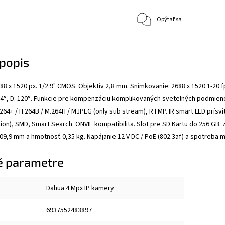
Opýtať sa
popis
88 x 1520 px. 1/2.9" CMOS. Objektív 2,8 mm. Snímkovanie: 2688 x 1520 1-20 fps
 54°, D: 120°. Funkcie pre kompenzáciu komplikovaných svetelných podmien
H.264+ / H.264B / M.264H / MJPEG (only sub stream), RTMP. IR smart LED prísvi
ion), SMD, Smart Search. ONVIF kompatibilita. Slot pre SD Kartu do 256 GB.
9,9 mm a hmotnosť 0,35 kg. Napájanie 12 V DC / PoE (802.3af) a spotreba max.
é parametre
Dahua 4 Mpx IP kamery
6937552483897