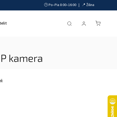
🕒 Po–Pia 8:00–16:00 | 📍 Žilina
telit
Akumulátory, UPS a zdroje
Parkovacie systémy
IP kamera
né