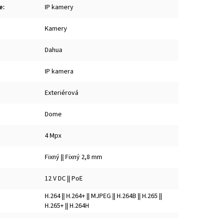
e
:
IP kamery
Kamery
Dahua
IP kamera
Exteriérová
Dome
4 Mpx
Fixný || Fixný 2,8 mm
12 V DC || PoE
H.264 || H.264+ || MJPEG || H.264B || H.265 ||
H.265+ || H.264H