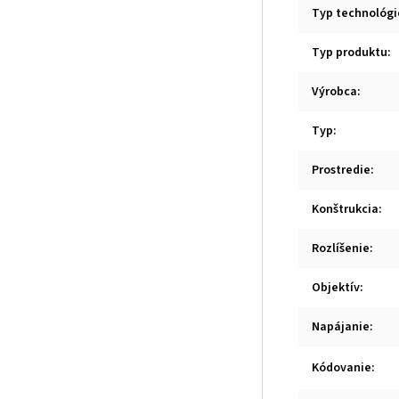
Typ technológi
Typ produktu
:
Výrobca
:
Typ
:
Prostredie
:
Konštrukcia
:
Rozlíšenie
:
Objektív
:
Napájanie
:
Kódovanie
: