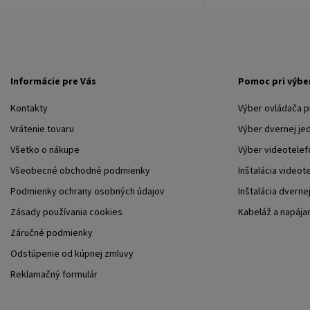
Informácie pre Vás
Pomoc pri výbe
Kontakty
Výber ovládača 
Vrátenie tovaru
Výber dvernej je
Všetko o nákupe
Výber videotelef
Všeobecné obchodné podmienky
Inštalácia videot
Podmienky ochrany osobných údajov
Inštalácia dverne
Zásady používania cookies
Kabeláž a napája
Záručné podmienky
Odstúpenie od kúpnej zmluvy
Reklamačný formulár