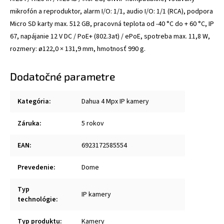
mikrofón a reproduktor, alarm I/O: 1/1, audio I/O: 1/1 (RCA), podpora
Micro SD karty max. 512 GB, pracovná teplota od -40 °C do + 60 °C, IP
67, napájanie 12 V DC / PoE+ (802.3at) / ePoE, spotreba max. 11,8 W,
rozmery: ø122,0 × 131,9 mm, hmotnosť 990 g.
Dodatočné parametre
Kategória
:
Dahua 4 Mpx IP kamery
Záruka
:
5 rokov
EAN
:
6923172585554
Prevedenie
:
Dome
Typ
IP kamery
technológie
:
Typ produktu
:
Kamery