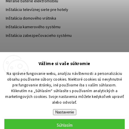
Meranie batérie elektromobilu
Inštalácia televíznej siete pre hotely
Inštalácia domového vrátnika
Inštalácia kamerového systému
Inštalácia zabezpečovacieho systému
TESA Shop CZ
TESA-SECURITY
Vážime si vaše súkromie
YouTube TESA Shop
Na správne fungovanie webu, analýzu návštevnosti a personalizáciu
obsahu používame súbory cookies. Niektoré cookies sú nevyhnutné
pre fungovanie stránky, iné používame iba s vaším súhlasom.
Kliknutím na „Súhlasím“ súhlasíte s používaním analytických a
marketingových cookies. Svoje nastavenia môžete kedykoľvek upraviť
alebo odvolať.
Nastavenie
Súhlasím