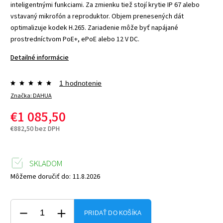
inteligentnými funkciami. Za zmienku tiež stojí krytie IP 67 alebo
vstavaný mikrofón a reproduktor. Objem prenesených dát
optimalizuje kodek H.265. Zariadenie môže byť napájané
prostredníctvom PoE+, ePoE alebo 12 V DC.
Detailné informácie
1 hodnotenie
Značka:
DAHUA
€1 085,50
€882,50 bez DPH
SKLADOM
Môžeme doručiť do:
11.8.2026
PRIDAŤ DO KOŠÍKA