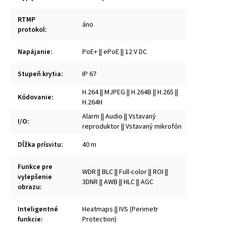
RTMP
áno
protokol
:
Napájanie
:
PoE+ || ePoE || 12 V DC
Stupeň krytia
:
IP 67
H.264 || MJPEG || H.264B || H.265 ||
Kódovanie
:
H.264H
Alarm || Audio || Vstavaný
I/O
:
reproduktor || Vstavaný mikrofón
Dĺžka prísvitu
:
40 m
Funkce pre
WDR || BLC || Full-color || ROI ||
vylepšenie
3DNR || AWB || HLC || AGC
obrazu
:
Inteligentné
Heatmaps || IVS (Perimetr
funkcie
:
Protection)