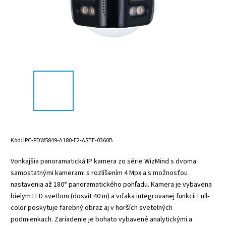
Kód:
IPC-PDW5849-A180-E2-ASTE-0360B
Vonkajšia panoramatická IP kamera zo série WizMind s dvoma
samostatnými kamerami s rozlíšením 4 Mpx a s možnosťou
nastavenia až 180° panoramatického pohľadu. Kamera je vybavena
bielym LED svetlom (dosvit 40 m) a vďaka integrovanej funkcii Full-
color poskytuje farebný obraz aj v horších svetelných
podmienkach. Zariadenie je bohato vybavené analytickými a