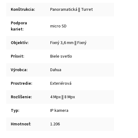
Konštrukcia
:
Panoramatická || Turret
Podpora
micro SD
kariet
:
Objektív
:
Fixný 3,6 mm || Fixný
Prísvit
:
Biele svetlo
Výrobca
:
Dahua
Prostredie
:
Exteriérová
Rozlíšenie
:
4 Mpx || 8 Mpx
Typ
:
IP kamera
Hmotnosť
:
1.206