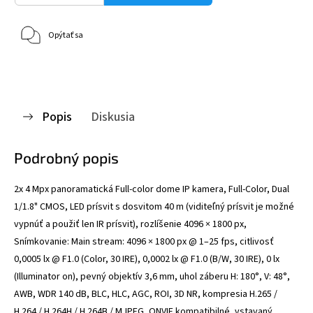
Opýtať sa
Popis
Diskusia
Podrobný popis
2x 4 Mpx panoramatická Full-color dome IP kamera, Full-Color, Dual
1/1.8" CMOS, LED prísvit s dosvitom 40 m (viditeľný prísvit je možné
vypnúť a použiť len IR prísvit), rozlíšenie 4096 × 1800 px,
Snímkovanie: Main stream: 4096 × 1800 px @ 1–25 fps, citlivosť
0,0005 lx @ F1.0 (Color, 30 IRE), 0,0002 lx @ F1.0 (B/W, 30 IRE), 0 lx
(Illuminator on), pevný objektív 3,6 mm, uhol záberu H: 180°, V: 48°,
AWB, WDR 140 dB, BLC, HLC, AGC, ROI, 3D NR, kompresia H.265 /
H.264 / H.264H / H.264B / MJPEG, ONVIF kompatibilné, vstavaný