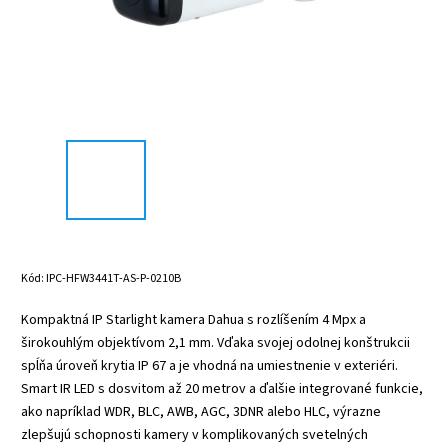
Kód:
IPC-HFW3441T-AS-P-0210B
Kompaktná IP Starlight kamera Dahua s rozlíšením 4 Mpx a
širokouhlým objektívom 2,1 mm. Vďaka svojej odolnej konštrukcii
spĺňa úroveň krytia IP 67 a je vhodná na umiestnenie v exteriéri.
Smart IR LED s dosvitom až 20 metrov a ďalšie integrované funkcie,
ako napríklad WDR, BLC, AWB, AGC, 3DNR alebo HLC, výrazne
zlepšujú schopnosti kamery v komplikovaných svetelných