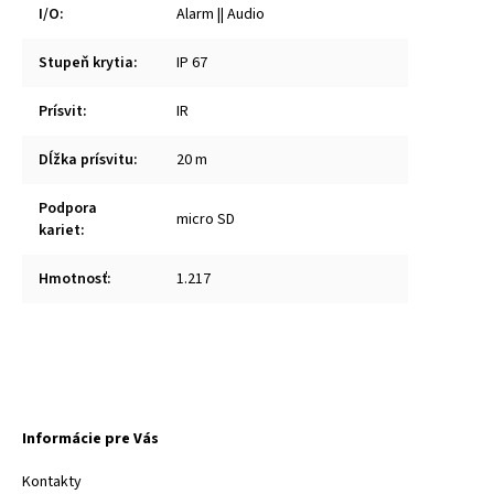
I/O
:
Alarm || Audio
Stupeň krytia
:
IP 67
Prísvit
:
IR
Dĺžka prísvitu
:
20 m
Podpora
micro SD
kariet
:
Hmotnosť
:
1.217
Informácie pre Vás
Kontakty