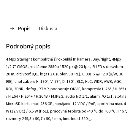
Popis
Diskusia
Podrobný popis
4 Mpx Starlight kompaktná širokouhlá IP kamera, Day/Night, 4Mpx
1/2.7" CMOS, rozlíšenie 2880 x 1520 px @ 20 fps, IR LED s dosvitom
20 m, citlivosť 0,01 lx @ F2.0 (Color, 30 IRE), 0,001 lx @ F2.0 (B/W, 30
IRE), uhol záberu H: 180°, V: 78°, D: 180°, BLC, HLC, WDR, AWB, AGC,
ROI, 3DNR, defog, RTMP, podporuje ONVIF, kompresia H.265 / H.265+
/ H.264 / H.264+ / H.264B / MJPEG, audio I/O 1/1, alarm I/O 1/1, slot na
MicroSD kartu max. 256 GB, napájanie 12 V DC / PoE, spotreba max. 4
W (12 V DC) / 6,5 W (PoE), pracovná teplota od -40 °C do +60 °C, IP 67,
rozmery 249,3 x 90,7 x 90,4 mm, hmotnosť 820 g.