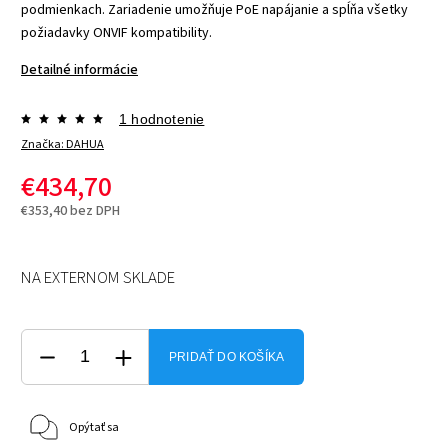
podmienkach. Zariadenie umožňuje PoE napájanie a spĺňa všetky
požiadavky ONVIF kompatibility.
Detailné informácie
1 hodnotenie
Značka:
DAHUA
€434,70
€353,40 bez DPH
NA EXTERNOM SKLADE
PRIDAŤ DO KOŠÍKA
Opýtať sa