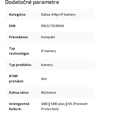
Dodatočné parametre
Kategória
:
Dahua 4 Mpx IP kamery
EAN
:
6923172540041
Prevedenie
:
Kompakt
Typ
IP kamery
technológie
:
Typ produktu
:
Kamery
RTMP
áno
protokol
:
Dahua séria
:
WizSense
Inteligentné
SMD || SMD plus || IVS (Perimetr
funkcie
:
Protection)