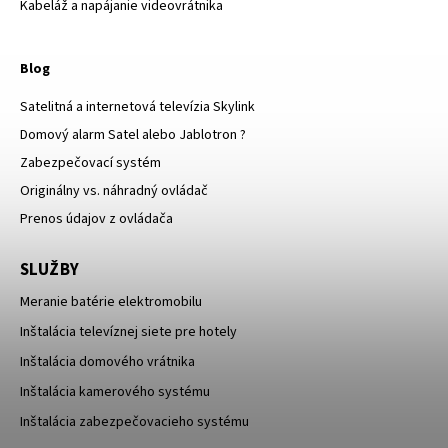
Kabeláž a napájanie videovrátnika
Blog
Satelitná a internetová televízia Skylink
Domový alarm Satel alebo Jablotron ?
Zabezpečovací systém
Originálny vs. náhradný ovládač
Prenos údajov z ovládača
SLUŽBY
Meranie batérie elektromobilu
Inštalácia televíznej siete pre hotely
Inštalácia domového vrátnika
Inštalácia kamerového systému
Inštalácia zabezpečovacieho systému