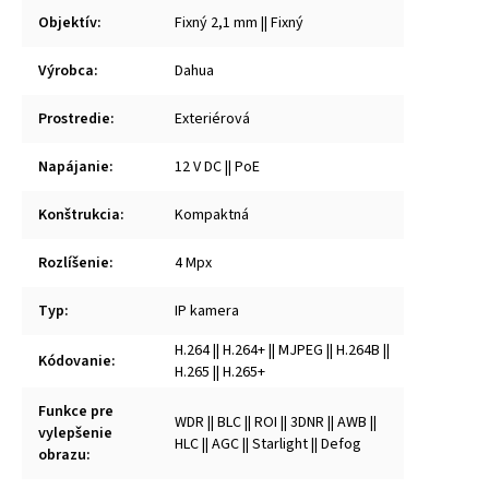
Objektív
:
Fixný 2,1 mm || Fixný
Výrobca
:
Dahua
Prostredie
:
Exteriérová
Napájanie
:
12 V DC || PoE
Konštrukcia
:
Kompaktná
Rozlíšenie
:
4 Mpx
Typ
:
IP kamera
H.264 || H.264+ || MJPEG || H.264B ||
Kódovanie
:
H.265 || H.265+
Funkce pre
WDR || BLC || ROI || 3DNR || AWB ||
vylepšenie
HLC || AGC || Starlight || Defog
obrazu
: