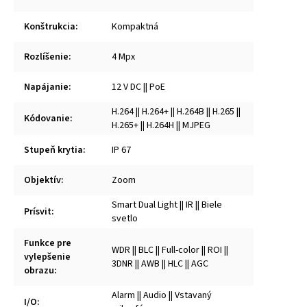
Konštrukcia
:
Kompaktná
Rozlíšenie
:
4 Mpx
Napájanie
:
12 V DC || PoE
H.264 || H.264+ || H.264B || H.265 ||
Kódovanie
:
H.265+ || H.264H || MJPEG
Stupeň krytia
:
IP 67
Objektív
:
Zoom
Smart Dual Light || IR || Biele
Prísvit
:
svetlo
Funkce pre
WDR || BLC || Full-color || ROI ||
vylepšenie
3DNR || AWB || HLC || AGC
obrazu
:
Alarm || Audio || Vstavaný
I/O
: