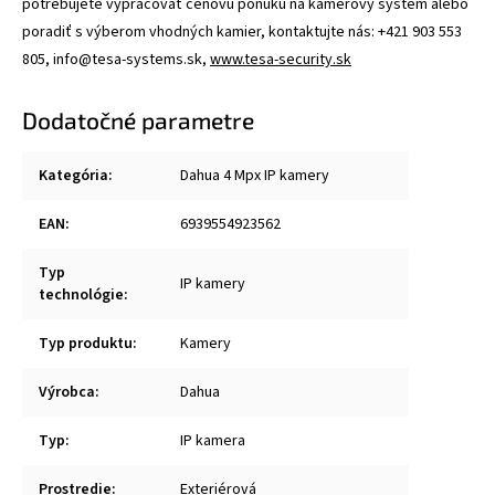
potrebujete vypracovať cenovú ponuku na kamerový systém alebo
poradiť s výberom vhodných kamier, kontaktujte nás: +421 903 553
805, info@tesa-systems.sk,
www.tesa-security.sk
Dodatočné parametre
Kategória
:
Dahua 4 Mpx IP kamery
EAN
:
6939554923562
Typ
IP kamery
technológie
:
Typ produktu
:
Kamery
Výrobca
:
Dahua
Typ
:
IP kamera
Prostredie
:
Exteriérová