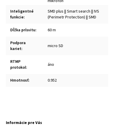
mikrofón
Inteligentné
SMD plus || Smart search || IVS
funkcie
:
(Perimetr Protection) || SMD
Dĺžka prísvitu
:
60 m
Podpora
micro SD
kariet
:
RTMP
áno
protokol
:
Hmotnosť
:
0.952
Informácie pre Vás