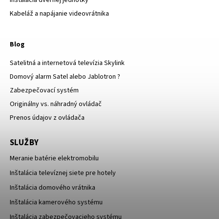
Kabeláž a napájanie videovrátnika
Blog
Satelitná a internetová televízia Skylink
Domový alarm Satel alebo Jablotron ?
Zabezpečovací systém
Originálny vs. náhradný ovládač
Prenos údajov z ovládača
SLUŽBY
Meranie batérie elektromobilu
Inštalácia televíznej siete pre hotely
Inštalácia domového vrátnika
Inštalácia kamerového systému
Inštalácia zabezpečovacieho systému