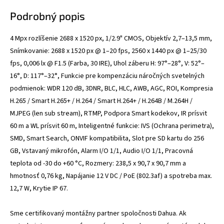
Podrobný popis
4 Mpx rozlíšenie 2688 x 1520 px, 1/2.9" CMOS, Objektív 2,7–13,5 mm,
Snímkovanie: 2688 x 1520 px @ 1–20 fps, 2560 x 1440 px @ 1–25/30
fps, 0,006 lx @ F1.5 (Farba, 30 IRE), Uhol záberu H: 97°–28°, V: 52°–
16°, D: 117°–32°, Funkcie pre kompenzáciu náročných svetelných
podmienok: WDR 120 dB, 3DNR, BLC, HLC, AWB, AGC, ROI, Kompresia
H.265 / Smart H.265+ / H.264 / Smart H.264+ / H.264B / M.264H /
MJPEG (len sub stream), RTMP, Podpora Smart kodekov, IR prísvit
60 m a WL prísvit 60 m, Inteligentné funkcie: IVS (Ochrana perimetra),
SMD, Smart Search, ONVIF kompatibilita, Slot pre SD kartu do 256
GB, Vstavaný mikrofón, Alarm I/O 1/1, Audio I/O 1/1, Pracovná
teplota od -30 do +60 °C, Rozmery: 238,5 x 90,7 x 90,7 mm a
hmotnosť 0,76 kg, Napájanie 12 V DC / PoE (802.3af) a spotreba max.
12,7 W, Krytie IP 67.
Sme certifikovaný montážny partner spoločnosti Dahua. Ak