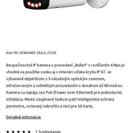
Kód:
IPC-HFW2449T-ZAS-IL-27135
Bezpečnostná IP kamera v prevedení „Bullet“ s rozlíšením 4 Mpx je
vhodná na použitie vonku aj v interiéri vďaka krytiu IP 67. Je
vybavená objektívom s 5-násobným optickým zoomom,
infračerveným a viditeľným prisvietením s dosahom až 60 metrov.
Kamera sa napája cez PoE (Power over Ethernet) pre jednoduchú
inštaláciu. Medzi zaujímavé funkcie patrí inteligentná ochrana
perimetra, vstavaný mikrofón a slot pre SD kartu.
Detailné informácie
1 hodnotenie