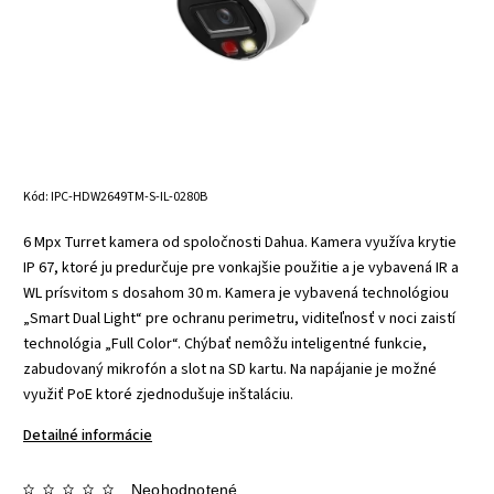
Kód:
IPC-HDW2649TM-S-IL-0280B
6 Mpx Turret kamera od spoločnosti Dahua. Kamera využíva krytie
IP 67, ktoré ju predurčuje pre vonkajšie použitie a je vybavená IR a
WL prísvitom s dosahom 30 m. Kamera je vybavená technológiou
„Smart Dual Light“ pre ochranu perimetru, viditeľnosť v noci zaistí
technológia „Full Color“. Chýbať nemôžu inteligentné funkcie,
zabudovaný mikrofón a slot na SD kartu. Na napájanie je možné
využiť PoE ktoré zjednodušuje inštaláciu.
Detailné informácie
Neohodnotené