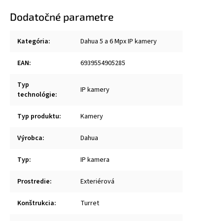
Dodatočné parametre
Kategória
:
Dahua 5 a 6 Mpx IP kamery
EAN
:
6939554905285
Typ
IP kamery
technológie
:
Typ produktu
:
Kamery
Výrobca
:
Dahua
Typ
:
IP kamera
Prostredie
:
Exteriérová
Konštrukcia
:
Turret