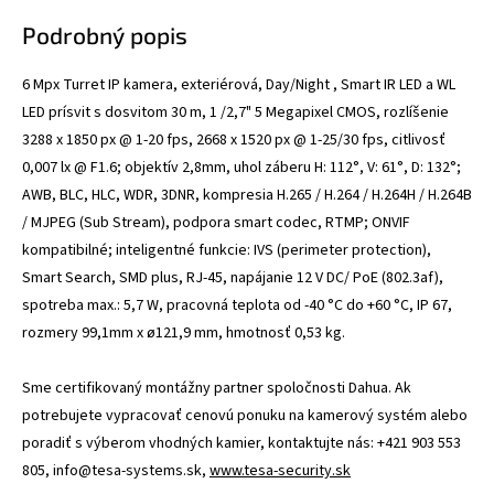
Podrobný popis
6 Mpx Turret IP kamera, exteriérová, Day/Night , Smart IR LED a WL
LED prísvit s dosvitom 30 m, 1 /2,7" 5 Megapixel CMOS, rozlíšenie
3288 x 1850 px @ 1-20 fps, 2668 x 1520 px @ 1-25/30 fps, citlivosť
0,007 lx @ F1.6; objektív 2,8mm, uhol záberu H: 112°, V: 61°, D: 132°;
AWB, BLC, HLC, WDR, 3DNR, kompresia H.265 / H.264 / H.264H / H.264B
/ MJPEG (Sub Stream), podpora smart codec, RTMP; ONVIF
kompatibilné; inteligentné funkcie: IVS (perimeter protection),
Smart Search, SMD plus, RJ-45, napájanie 12 V DC/ PoE (802.3af),
spotreba max.: 5,7 W, pracovná teplota od -40 °C do +60 °C, IP 67,
rozmery 99,1mm x ø121,9 mm, hmotnosť 0,53 kg.
Sme certifikovaný montážny partner spoločnosti Dahua. Ak
potrebujete vypracovať cenovú ponuku na kamerový systém alebo
poradiť s výberom vhodných kamier, kontaktujte nás: +421 903 553
805, info@tesa-systems.sk,
www.tesa-security.sk