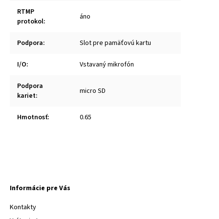
RTMP
áno
protokol
:
Podpora
:
Slot pre pamäťovú kartu
I/O
:
Vstavaný mikrofón
Podpora
micro SD
kariet
:
Hmotnosť
:
0.65
Informácie pre Vás
Kontakty