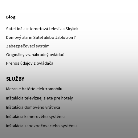
Blog
Satelitná a internetová televízia Skylink
Domový alarm Satel alebo Jablotron ?
Zabezpečovací systém
Originálny vs. náhradný ovládač
Prenos údajov z ovládača
SLUŽBY
Meranie batérie elektromobilu
Inštalácia televíznej siete pre hotely
Inštalácia domového vrátnika
Inštalácia kamerového systému
Inštalácia zabezpečovacieho systému