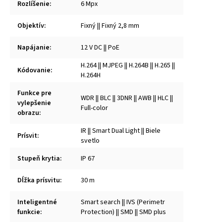
Rozlíšenie
:
6 Mpx
Objektív
:
Fixný || Fixný 2,8 mm
Napájanie
:
12 V DC || PoE
H.264 || MJPEG || H.264B || H.265 ||
Kódovanie
:
H.264H
Funkce pre
WDR || BLC || 3DNR || AWB || HLC ||
vylepšenie
Full-color
obrazu
:
IR || Smart Dual Light || Biele
Prísvit
:
svetlo
Stupeň krytia
:
IP 67
Dĺžka prísvitu
:
30 m
Inteligentné
Smart search || IVS (Perimetr
funkcie
:
Protection) || SMD || SMD plus