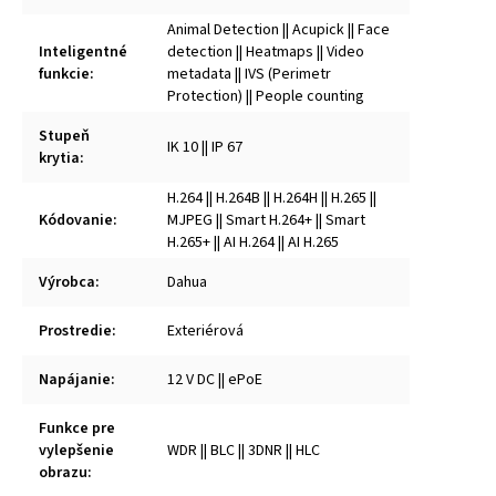
Animal Detection || Acupick || Face
Inteligentné
detection || Heatmaps || Video
funkcie
:
metadata || IVS (Perimetr
Protection) || People counting
Stupeň
IK 10 || IP 67
krytia
:
H.264 || H.264B || H.264H || H.265 ||
Kódovanie
:
MJPEG || Smart H.264+ || Smart
H.265+ || AI H.264 || AI H.265
Výrobca
:
Dahua
Prostredie
:
Exteriérová
Napájanie
:
12 V DC || ePoE
Funkce pre
vylepšenie
WDR || BLC || 3DNR || HLC
obrazu
: