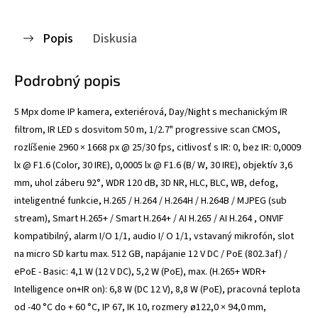
Popis
Diskusia
Podrobný popis
5 Mpx dome IP kamera, exteriérová, Day/Night s mechanickým IR
filtrom, IR LED s dosvitom 50 m, 1/2.7" progressive scan CMOS,
rozlíšenie 2960 × 1668 px @ 25/30 fps, citlivosť s IR: 0, bez IR: 0,0009
lx @ F1.6 (Color, 30 IRE), 0,0005 lx @ F1.6 (B/ W, 30 IRE), objektív 3,6
mm, uhol záberu 92°, WDR 120 dB, 3D NR, HLC, BLC, WB, defog,
inteligentné funkcie, H.265 / H.264 / H.264H / H.264B / MJPEG (sub
stream), Smart H.265+ / Smart H.264+ / AI H.265 / AI H.264 , ONVIF
kompatibilný, alarm I/O 1/1, audio I/ O 1/1, vstavaný mikrofón, slot
na micro SD kartu max. 512 GB, napájanie 12 V DC / PoE (802.3af) /
ePoE - Basic: 4,1 W (12 V DC), 5,2 W (PoE), max. (H.265+ WDR+
Intelligence on+IR on): 6,8 W (DC 12 V), 8,8 W (PoE), pracovná teplota
od -40 °C do + 60 °C, IP 67, IK 10, rozmery ø122,0 × 94,0 mm,