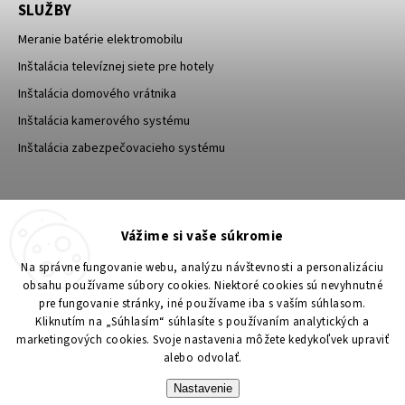
SLUŽBY
Meranie batérie elektromobilu
Inštalácia televíznej siete pre hotely
Inštalácia domového vrátnika
Inštalácia kamerového systému
Inštalácia zabezpečovacieho systému
TESA Shop CZ
TESA-SECURITY
Vážime si vaše súkromie
YouTube TESA Shop
Na správne fungovanie webu, analýzu návštevnosti a personalizáciu
obsahu používame súbory cookies. Niektoré cookies sú nevyhnutné
pre fungovanie stránky, iné používame iba s vaším súhlasom.
Kliknutím na „Súhlasím“ súhlasíte s používaním analytických a
marketingových cookies. Svoje nastavenia môžete kedykoľvek upraviť
alebo odvolať.
Nastavenie