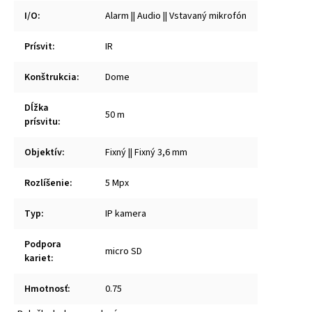
I/O
:
Alarm || Audio || Vstavaný mikrofón
Prísvit
:
IR
Konštrukcia
:
Dome
Dĺžka
50 m
prísvitu
:
Objektív
:
Fixný || Fixný 3,6 mm
Rozlíšenie
:
5 Mpx
Typ
:
IP kamera
Podpora
micro SD
kariet
:
Hmotnosť
:
0.75