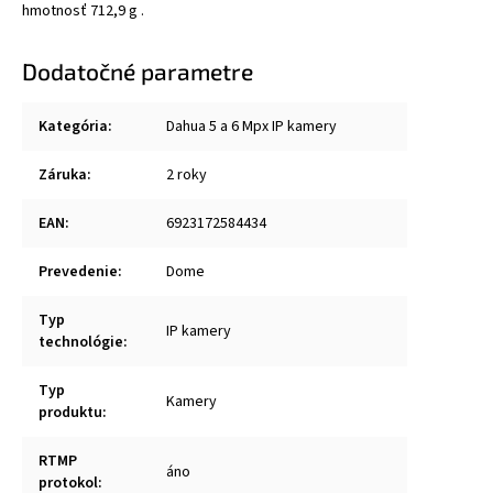
hmotnosť 712,9 g .
Dodatočné parametre
Kategória
:
Dahua 5 a 6 Mpx IP kamery
Záruka
:
2 roky
EAN
:
6923172584434
Prevedenie
:
Dome
Typ
IP kamery
technológie
:
Typ
Kamery
produktu
:
RTMP
áno
protokol
: