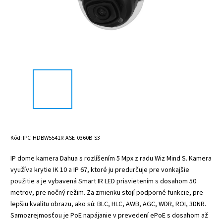
Kód:
IPC-HDBW5541R-ASE-0360B-S3
IP dome kamera Dahua s rozlíšením 5 Mpx z radu Wiz Mind S. Kamera
využíva krytie IK 10 a IP 67, ktoré ju predurčuje pre vonkajšie
použitie a je vybavená Smart IR LED prisvietením s dosahom 50
metrov, pre nočný režim. Za zmienku stojí podporné funkcie, pre
lepšiu kvalitu obrazu, ako sú: BLC, HLC, AWB, AGC, WDR, ROI, 3DNR.
Samozrejmosťou je PoE napájanie v prevedení ePoE s dosahom až